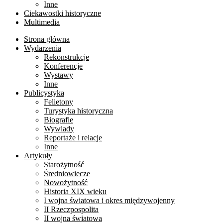
Inne
Ciekawostki historyczne
Multimedia
Strona główna
Wydarzenia
Rekonstrukcje
Konferencje
Wystawy
Inne
Publicystyka
Felietony
Turystyka historyczna
Biografie
Wywiady
Reportaże i relacje
Inne
Artykuły
Starożytność
Średniowiecze
Nowożytność
Historia XIX wieku
I wojna światowa i okres międzywojenny
II Rzeczpospolita
II wojna światowa