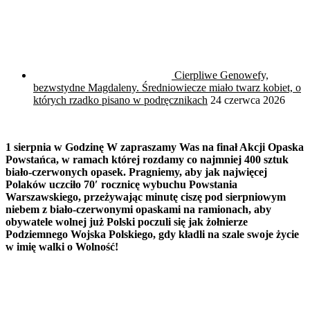
Cierpliwe Genowefy,
bezwstydne Magdaleny. Średniowiecze miało twarz kobiet, o
których rzadko pisano w podręcznikach
24 czerwca 2026
1 sierpnia w Godzinę W zapraszamy Was na finał Akcji Opaska
Powstańca, w ramach której rozdamy co najmniej 400 sztuk
biało-czerwonych opasek. Pragniemy, aby jak najwięcej
Polaków uczciło 70′ rocznicę wybuchu Powstania
Warszawskiego, przeżywając minutę ciszę pod sierpniowym
niebem z biało-czerwonymi opaskami na ramionach, aby
obywatele wolnej już Polski poczuli się jak żołnierze
Podziemnego Wojska Polskiego, gdy kładli na szale swoje życie
w imię walki o Wolność!