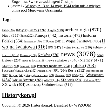
Eugeniusz Świerczewski, agent Gestapo
jasam1
-
W nocy z 13 na 14 maja 1944 roku miała miejsce
bitwa pod Murowaną Oszmianką
Tagi
archeologia
(870)
2025
(326)
Anglia
(229)
1944
(179)
1945
(193)
historia
Francja
(442)
historia
(473)
bitwy
(355)
Egipt
(202)
II
Polski
(554)
II Wojna Światowa
(406)
III Rzesza
(201)
hiszpania
(179)
wojna światowa
(916)
IPN
(247)
kobiety w
I wojna światowa
(230)
news
(3078)
Kraków
(370)
historii
(255)
news
Konkurs
(180)
Niemcy
(471)
news światowy
(346)
krajowy
(284)
news ze świata
(188)
polska
(763)
Patronat medialny
(294)
odkrycie
(213)
Patronat
(170)
Rosja
(312)
PRL
(264)
Powstanie Warszawskie
(192)
Poznań
(179)
Rzeczpospolita
Warszawa
Rzym
(243)
Ukraina
(207)
USA
(230)
(180)
Stany zjednoczone
(199)
(434)
XIX wiek
(294)
Wielka Brytania
(268)
Włochy
(196)
XVI wiek
(179)
XX wiek
(404)
Średniowiecze
(314)
ZSRR
(208)
Historykon.pl
Copyright © 2026 Historykon.pl.
Designed by
WPZOOM