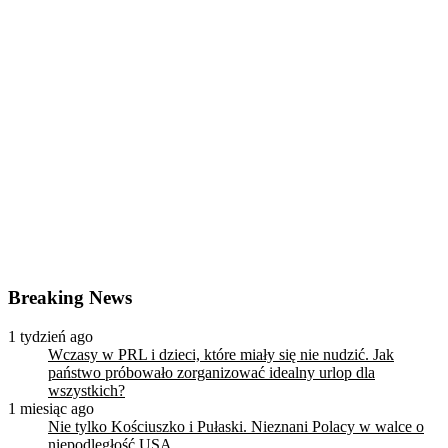
Breaking News
1 tydzień ago
Wczasy w PRL i dzieci, które miały się nie nudzić. Jak
państwo próbowało zorganizować idealny urlop dla
wszystkich?
1 miesiąc ago
Nie tylko Kościuszko i Pułaski. Nieznani Polacy w walce o
niepodległość USA