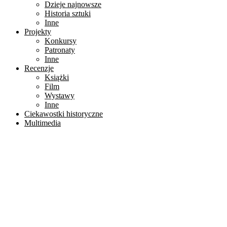
Dzieje najnowsze
Historia sztuki
Inne
Projekty
Konkursy
Patronaty
Inne
Recenzje
Książki
Film
Wystawy
Inne
Ciekawostki historyczne
Multimedia