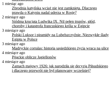
1 miesiąc ago
Zbrodnia katyńska wciąż nie jest zamknięta. Dlaczego
prawda o Katyniu nadal uderza w Rosję?
2 miesiące ago
Siódma krucjata Ludwika IX. Nil pełen trupów, głód,
choroby i katastrofa francuskiego króla w Egipcie
3 miesiące ago
Polski Luksor i piramidy na Lubelszczyźnie. Niezwykłe ślady
Egiptu w Polsce
3 miesiące ago
Madryckie corralas: historia sąsiedzkiego życia wraca na ulice
4 miesiące ago
Pijackie oblicze Jagiellonów
4 miesiące ago
Zamach majowy 1926: jak narodziła się decyzja Piłsudskiego
i dlaczego przewrót nie był planowany wcześniej?