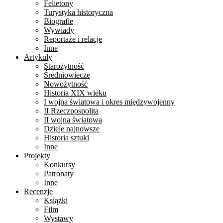
Felietony
Turystyka historyczna
Biografie
Wywiady
Reportaże i relacje
Inne
Artykuły
Starożytność
Średniowiecze
Nowożytność
Historia XIX wieku
I wojna światowa i okres międzywojenny
II Rzeczpospolita
II wojna światowa
Dzieje najnowsze
Historia sztuki
Inne
Projekty
Konkursy
Patronaty
Inne
Recenzje
Książki
Film
Wystawy