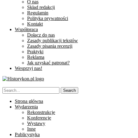
O nas
Skład redakcji
Regulamin
Polityka prywatności
Kontakt
Współpraca
Dołącz do nas
Zasady publikacji tekstów
Zasady pisania recenzji
Praktyki
Reklama
Jak uzyskać patronat?
Wesprzyj nas!
Strona główna
Wydarzenia
Rekonstrukcje
Konferencje
Wystawy
Inne
Publicystyka