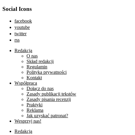
Social Icons
facebook
youtube
twitter
rss
Redakcja
O nas
Skład redakcji
Regulamin
Polityka prywatności
Kontakt
Współpraca
Dołącz do nas
Zasady publikacji tekstów
Zasady pisania recenzji
Praktyki
Reklama
Jak uzyskać patronat?
Wesprzyj nas!
Redakcja