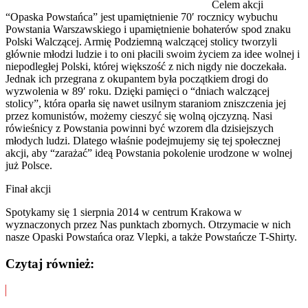
Celem akcji
“Opaska Powstańca” jest upamiętnienie 70′ rocznicy wybuchu
Powstania Warszawskiego i upamiętnienie bohaterów spod znaku
Polski Walczącej. Armię Podziemną walczącej stolicy tworzyli
głównie młodzi ludzie i to oni płacili swoim życiem za idee wolnej i
niepodległej Polski, której większość z nich nigdy nie doczekała.
Jednak ich przegrana z okupantem była początkiem drogi do
wyzwolenia w 89′ roku. Dzięki pamięci o “dniach walczącej
stolicy”, która oparła się nawet usilnym staraniom zniszczenia jej
przez komunistów, możemy cieszyć się wolną ojczyzną. Nasi
rówieśnicy z Powstania powinni być wzorem dla dzisiejszych
młodych ludzi. Dlatego właśnie podejmujemy się tej społecznej
akcji, aby “zarażać” ideą Powstania pokolenie urodzone w wolnej
już Polsce.
Finał akcji
Spotykamy się 1 sierpnia 2014 w centrum Krakowa w
wyznaczonych przez Nas punktach zbornych. Otrzymacie w nich
nasze Opaski Powstańca oraz Vlepki, a także Powstańcze T-Shirty.
Czytaj również: