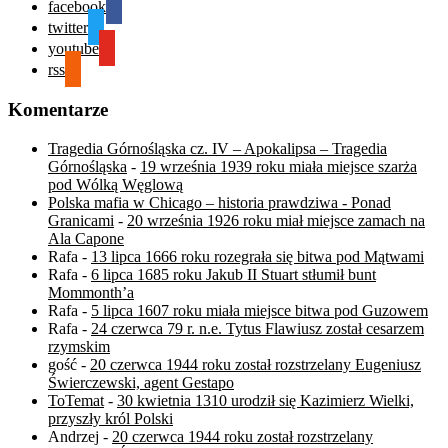
facebook
twitter
youtube
rss
Komentarze
Tragedia Górnośląska cz. IV – Apokalipsa – Tragedia
Górnośląska
-
19 września 1939 roku miała miejsce szarża
pod Wólką Węglową
Polska mafia w Chicago – historia prawdziwa - Ponad
Granicami
-
20 września 1926 roku miał miejsce zamach na
Ala Capone
Rafa
-
13 lipca 1666 roku rozegrała się bitwa pod Mątwami
Rafa
-
6 lipca 1685 roku Jakub II Stuart stłumił bunt
Mommonth’a
Rafa
-
5 lipca 1607 roku miała miejsce bitwa pod Guzowem
Rafa
-
24 czerwca 79 r. n.e. Tytus Flawiusz został cesarzem
rzymskim
gość
-
20 czerwca 1944 roku został rozstrzelany Eugeniusz
Świerczewski, agent Gestapo
ToTemat
-
30 kwietnia 1310 urodził się Kazimierz Wielki,
przyszły król Polski
Andrzej
-
20 czerwca 1944 roku został rozstrzelany