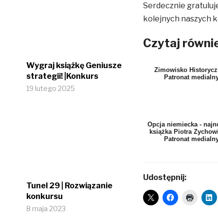
Serdecznie gratuluj
kolejnych naszych 
Czytaj równie
Wygraj książkę Geniusze
Zimowisko Historycz
strategii! |Konkurs
Patronat medialn
19 lutego 2025
Opcja niemiecka - naj
książka Piotra Zychowi
Patronat medialn
Udostępnij:
Tunel 29 | Rozwiązanie
konkursu
8 maja 2023