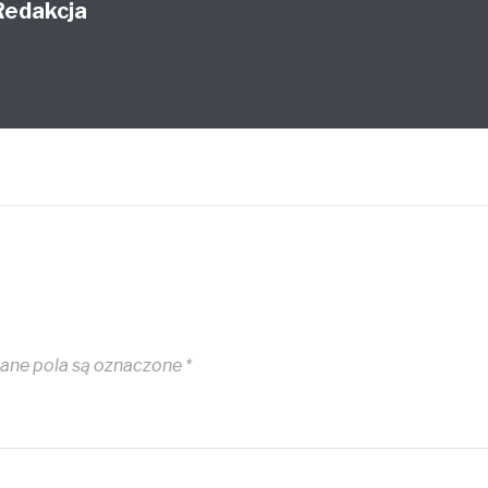
Redakcja
ne pola są oznaczone
*