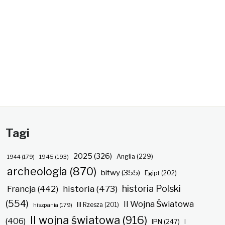
Tagi
2025
(326)
Anglia
(229)
1944
(179)
1945
(193)
archeologia
(870)
bitwy
(355)
Egipt
(202)
historia Polski
historia
(473)
Francja
(442)
(554)
II Wojna Światowa
hiszpania
(179)
III Rzesza
(201)
II wojna światowa
(916)
(406)
IPN
(247)
I