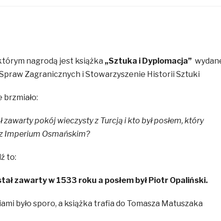
którym nagrodą jest książka
„
Sztuka i Dyplomacja”
wydane
Spraw Zagranicznych i Stowarzyszenie Historii Sztuki
 brzmiało:
 zawarty pokój wieczysty z Turcją i kto był posłem, który
 z Imperium Osmańskim?
 to:
tał zawarty w 1533 roku a posłem był Piotr Opaliński.
ami było sporo, a książka trafia do Tomasza Matuszaka