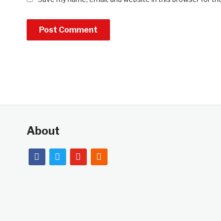
About
facebook
twitter
youtube
rss