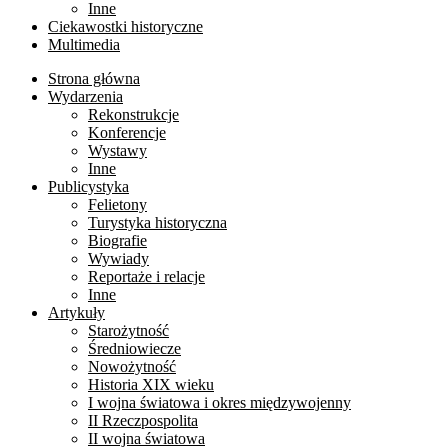
Inne
Ciekawostki historyczne
Multimedia
Strona główna
Wydarzenia
Rekonstrukcje
Konferencje
Wystawy
Inne
Publicystyka
Felietony
Turystyka historyczna
Biografie
Wywiady
Reportaże i relacje
Inne
Artykuły
Starożytność
Średniowiecze
Nowożytność
Historia XIX wieku
I wojna światowa i okres międzywojenny
II Rzeczpospolita
II wojna światowa