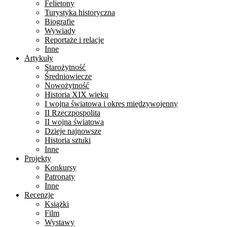
Felietony
Turystyka historyczna
Biografie
Wywiady
Reportaże i relacje
Inne
Artykuły
Starożytność
Średniowiecze
Nowożytność
Historia XIX wieku
I wojna światowa i okres międzywojenny
II Rzeczpospolita
II wojna światowa
Dzieje najnowsze
Historia sztuki
Inne
Projekty
Konkursy
Patronaty
Inne
Recenzje
Książki
Film
Wystawy