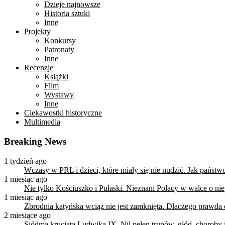
Dzieje najnowsze
Historia sztuki
Inne
Projekty
Konkursy
Patronaty
Inne
Recenzje
Książki
Film
Wystawy
Inne
Ciekawostki historyczne
Multimedia
Breaking News
1 tydzień ago
Wczasy w PRL i dzieci, które miały się nie nudzić. Jak państ
1 miesiąc ago
Nie tylko Kościuszko i Pułaski. Nieznani Polacy w walce o n
1 miesiąc ago
Zbrodnia katyńska wciąż nie jest zamknięta. Dlaczego prawda
2 miesiące ago
Siódma krucjata Ludwika IX. Nil pełen trupów, głód, choroby i