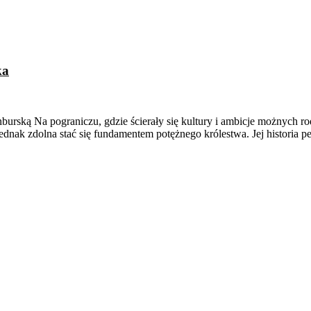
ka
rską Na pograniczu, gdzie ścierały się kultury i ambicje możnych rodó
dnak zdolna stać się fundamentem potężnego królestwa. Jej historia p