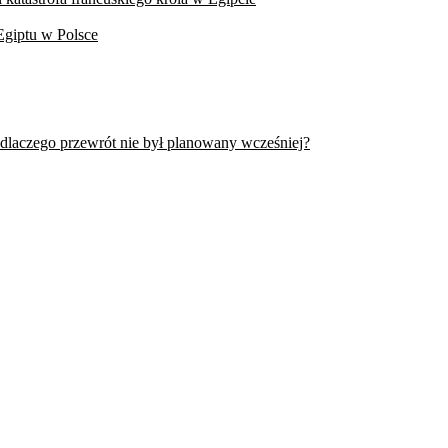
Egiptu w Polsce
 dlaczego przewrót nie był planowany wcześniej?