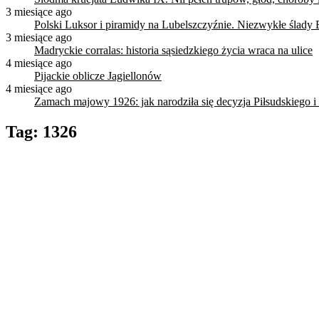
3 miesiące ago
Polski Luksor i piramidy na Lubelszczyźnie. Niezwykłe ślady 
3 miesiące ago
Madryckie corralas: historia sąsiedzkiego życia wraca na ulice
4 miesiące ago
Pijackie oblicze Jagiellonów
4 miesiące ago
Zamach majowy 1926: jak narodziła się decyzja Piłsudskiego i
Tag:
1326