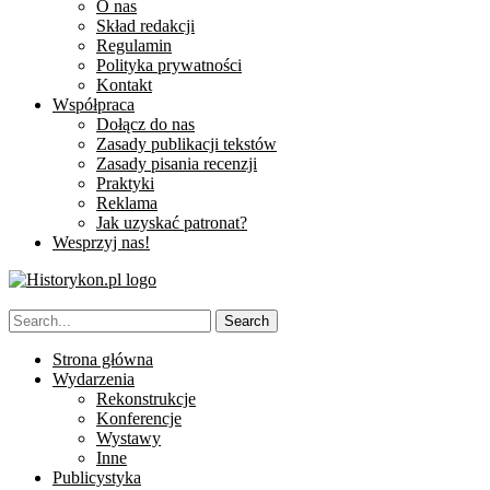
O nas
Skład redakcji
Regulamin
Polityka prywatności
Kontakt
Współpraca
Dołącz do nas
Zasady publikacji tekstów
Zasady pisania recenzji
Praktyki
Reklama
Jak uzyskać patronat?
Wesprzyj nas!
Strona główna
Wydarzenia
Rekonstrukcje
Konferencje
Wystawy
Inne
Publicystyka