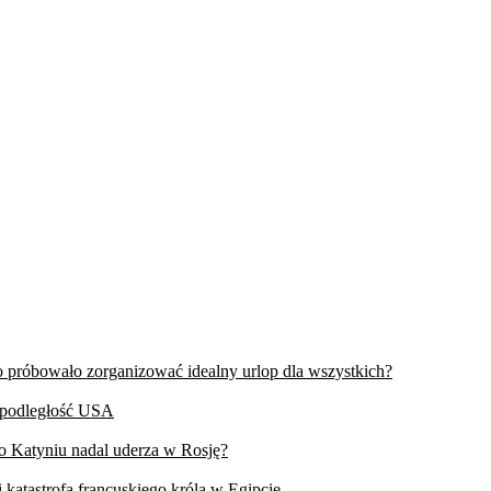
wo próbowało zorganizować idealny urlop dla wszystkich?
iepodległość USA
 o Katyniu nadal uderza w Rosję?
 katastrofa francuskiego króla w Egipcie