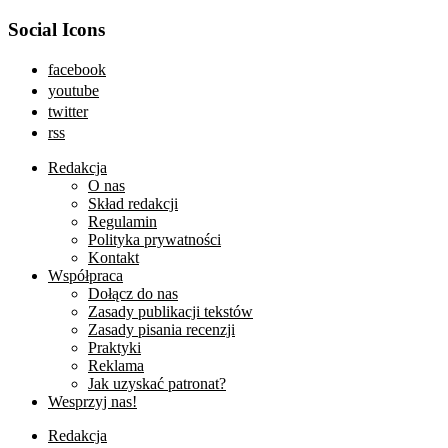
Social Icons
facebook
youtube
twitter
rss
Redakcja
O nas
Skład redakcji
Regulamin
Polityka prywatności
Kontakt
Współpraca
Dołącz do nas
Zasady publikacji tekstów
Zasady pisania recenzji
Praktyki
Reklama
Jak uzyskać patronat?
Wesprzyj nas!
Redakcja