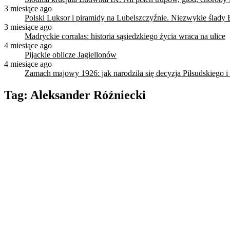
3 miesiące ago
Polski Luksor i piramidy na Lubelszczyźnie. Niezwykłe ślady 
3 miesiące ago
Madryckie corralas: historia sąsiedzkiego życia wraca na ulice
4 miesiące ago
Pijackie oblicze Jagiellonów
4 miesiące ago
Zamach majowy 1926: jak narodziła się decyzja Piłsudskiego i
Tag:
Aleksander Róźniecki