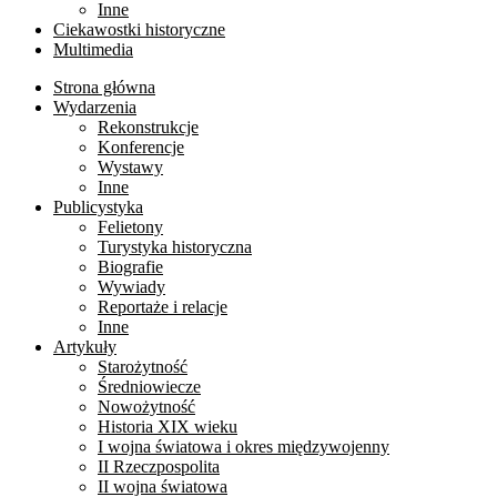
Inne
Ciekawostki historyczne
Multimedia
Strona główna
Wydarzenia
Rekonstrukcje
Konferencje
Wystawy
Inne
Publicystyka
Felietony
Turystyka historyczna
Biografie
Wywiady
Reportaże i relacje
Inne
Artykuły
Starożytność
Średniowiecze
Nowożytność
Historia XIX wieku
I wojna światowa i okres międzywojenny
II Rzeczpospolita
II wojna światowa