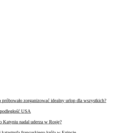
wo próbowało zorganizować idealny urlop dla wszystkich?
iepodległość USA
 o Katyniu nadal uderza w Rosję?
 katastrofa francuskiego króla w Egipcie