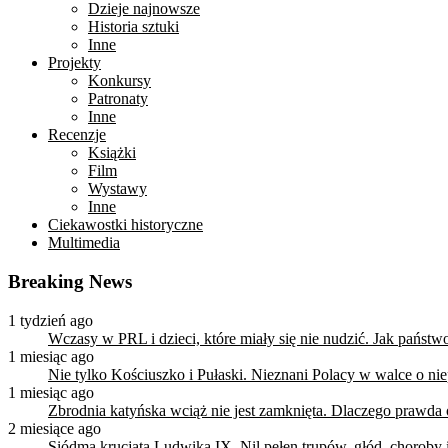
Dzieje najnowsze
Historia sztuki
Inne
Projekty
Konkursy
Patronaty
Inne
Recenzje
Książki
Film
Wystawy
Inne
Ciekawostki historyczne
Multimedia
Breaking News
1 tydzień ago
Wczasy w PRL i dzieci, które miały się nie nudzić. Jak państ
1 miesiąc ago
Nie tylko Kościuszko i Pułaski. Nieznani Polacy w walce o n
1 miesiąc ago
Zbrodnia katyńska wciąż nie jest zamknięta. Dlaczego prawda
2 miesiące ago
Siódma krucjata Ludwika IX. Nil pełen trupów, głód, choroby i