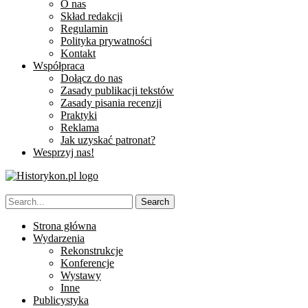
O nas
Skład redakcji
Regulamin
Polityka prywatności
Kontakt
Współpraca
Dołącz do nas
Zasady publikacji tekstów
Zasady pisania recenzji
Praktyki
Reklama
Jak uzyskać patronat?
Wesprzyj nas!
Strona główna
Wydarzenia
Rekonstrukcje
Konferencje
Wystawy
Inne
Publicystyka