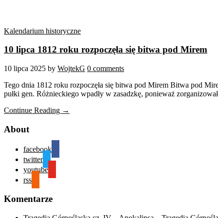
Kalendarium historyczne
10 lipca 1812 roku rozpoczęła się bitwa pod Mirem
10 lipca 2025
by
WojtekG
0 comments
Tego dnia 1812 roku rozpoczęła się bitwa pod Mirem Bitwa pod Mire
pułki gen. Różnieckiego wpadły w zasadzkę, ponieważ zorganizowała
Continue Reading →
About
facebook
twitter
youtube
rss
Komentarze
Tragedia Górnośląska cz. IV – Apokalipsa – Tragedia Górnośl