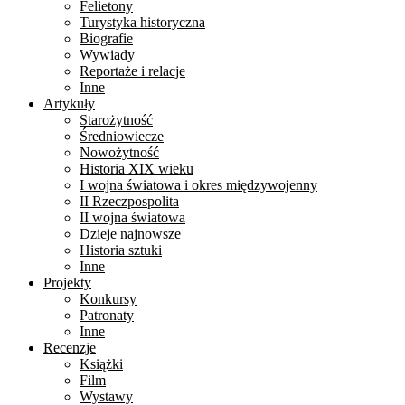
Felietony
Turystyka historyczna
Biografie
Wywiady
Reportaże i relacje
Inne
Artykuły
Starożytność
Średniowiecze
Nowożytność
Historia XIX wieku
I wojna światowa i okres międzywojenny
II Rzeczpospolita
II wojna światowa
Dzieje najnowsze
Historia sztuki
Inne
Projekty
Konkursy
Patronaty
Inne
Recenzje
Książki
Film
Wystawy