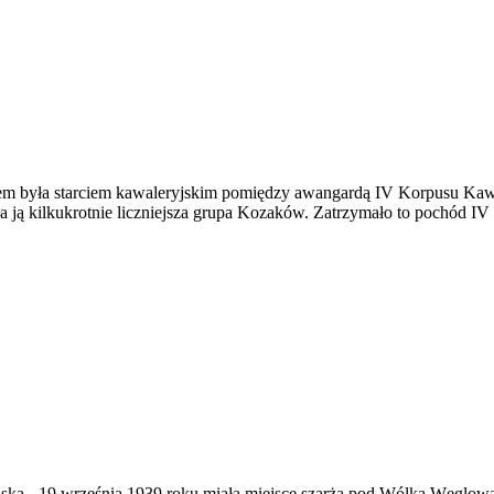
m była starciem kawaleryjskim pomiędzy awangardą IV Korpusu Kawaler
 ją kilkukrotnie liczniejsza grupa Kozaków. Zatrzymało to pochód IV
ąska
-
19 września 1939 roku miała miejsce szarża pod Wólką Węglow