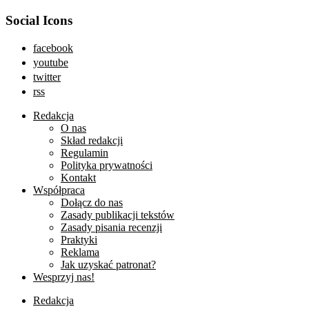
Social Icons
facebook
youtube
twitter
rss
Redakcja
O nas
Skład redakcji
Regulamin
Polityka prywatności
Kontakt
Współpraca
Dołącz do nas
Zasady publikacji tekstów
Zasady pisania recenzji
Praktyki
Reklama
Jak uzyskać patronat?
Wesprzyj nas!
Redakcja