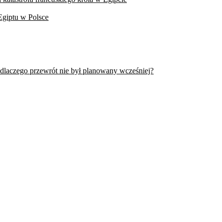
Egiptu w Polsce
 dlaczego przewrót nie był planowany wcześniej?