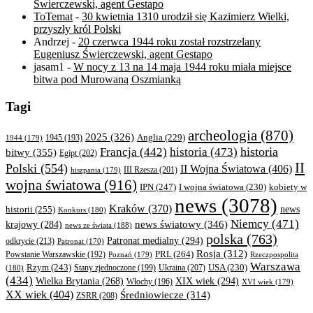
Świerczewski, agent Gestapo
ToTemat
-
30 kwietnia 1310 urodził się Kazimierz Wielki,
przyszły król Polski
Andrzej
-
20 czerwca 1944 roku został rozstrzelany
Eugeniusz Świerczewski, agent Gestapo
jasam1
-
W nocy z 13 na 14 maja 1944 roku miała miejsce
bitwa pod Murowaną Oszmianką
Tagi
archeologia
(870)
2025
(326)
Anglia
(229)
1944
(179)
1945
(193)
historia
Francja
(442)
historia
(473)
bitwy
(355)
Egipt
(202)
II
Polski
(554)
II Wojna Światowa
(406)
III Rzesza
(201)
hiszpania
(179)
wojna światowa
(916)
IPN
(247)
kobiety w
I wojna światowa
(230)
news
(3078)
Kraków
(370)
historii
(255)
news
Konkurs
(180)
Niemcy
(471)
news światowy
(346)
krajowy
(284)
news ze świata
(188)
polska
(763)
Patronat medialny
(294)
odkrycie
(213)
Patronat
(170)
Rosja
(312)
PRL
(264)
Powstanie Warszawskie
(192)
Poznań
(179)
Rzeczpospolita
Warszawa
Rzym
(243)
Ukraina
(207)
USA
(230)
(180)
Stany zjednoczone
(199)
(434)
XIX wiek
(294)
Wielka Brytania
(268)
Włochy
(196)
XVI wiek
(179)
XX wiek
(404)
Średniowiecze
(314)
ZSRR
(208)