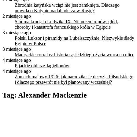
Zbrodnia katyńska wciąż nie jest zamknięta. Dlaczego
prawda o Katyniu nadal uderza w Rosję?
2 miesiące ago
Siódma krucjata Ludwika IX. Nil pełen trupów, głód,
choroby i katastrofa francuskiego króla w Egipcie
3 miesiące ago
Polski Luksor i piramidy na Lubelszczyźnie. Niezwykłe ślady
Egiptu w Polsce
3 miesiące ago
Madryckie corralas: historia sąsiedzkiego życia wraca na ulice
4 miesiące ago
Pijackie oblicze Jagiellonów
4 miesiące ago
Zamach majowy 1926: jak narodziła się decyzja Piłsudskiego
i dlaczego przewrót nie był planowany wcześniej?
Tag:
Alexander Mackenzie