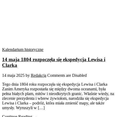
Kalendarium historyczne
14 maja 1804 rozpoczęła się ekspedycja Lewisa i
Clarka
14 maja 2025
by
Redakcja
Comments are Disabled
Tego dnia 1804 roku rozpoczęła się ekspedycja Lewisa i Clarka
Zanim Ameryka rozpostarła się między dwoma oceanami, była
pełna białych plam, mitów i nieodkrytych granic. Właśnie wtedy, na
zlecenie prezydenta i wbrew żywiołom, narodziła się ekspedycja
Lewisa i Clarka – podróż, która miała zmienić mapy, ale także
umysły. Wyruszyli w […]
Continue Reading →