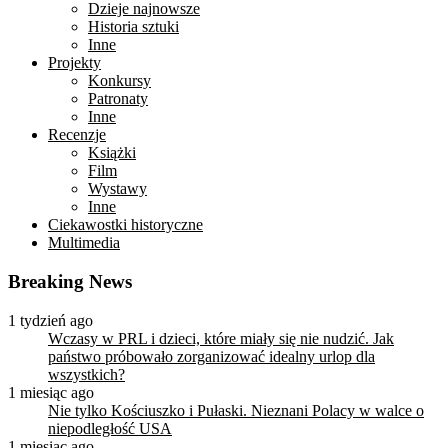
Dzieje najnowsze
Historia sztuki
Inne
Projekty
Konkursy
Patronaty
Inne
Recenzje
Książki
Film
Wystawy
Inne
Ciekawostki historyczne
Multimedia
Breaking News
1 tydzień ago
Wczasy w PRL i dzieci, które miały się nie nudzić. Jak
państwo próbowało zorganizować idealny urlop dla
wszystkich?
1 miesiąc ago
Nie tylko Kościuszko i Pułaski. Nieznani Polacy w walce o
niepodległość USA
1 miesiąc ago