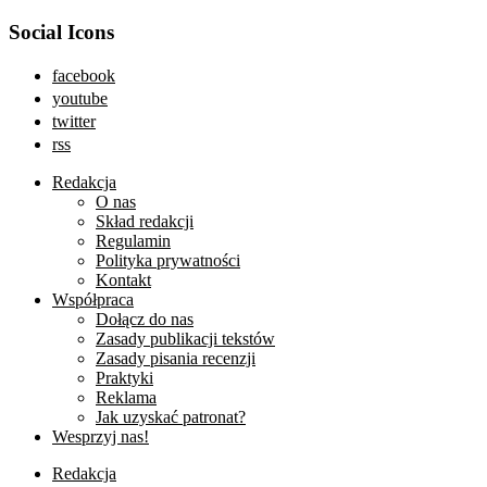
Social Icons
facebook
youtube
twitter
rss
Redakcja
O nas
Skład redakcji
Regulamin
Polityka prywatności
Kontakt
Współpraca
Dołącz do nas
Zasady publikacji tekstów
Zasady pisania recenzji
Praktyki
Reklama
Jak uzyskać patronat?
Wesprzyj nas!
Redakcja