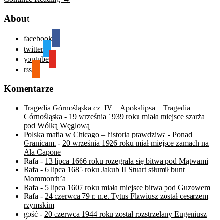
About
facebook
twitter
youtube
rss
Komentarze
Tragedia Górnośląska cz. IV – Apokalipsa – Tragedia
Górnośląska
-
19 września 1939 roku miała miejsce szarża
pod Wólką Węglową
Polska mafia w Chicago – historia prawdziwa - Ponad
Granicami
-
20 września 1926 roku miał miejsce zamach na
Ala Capone
Rafa
-
13 lipca 1666 roku rozegrała się bitwa pod Mątwami
Rafa
-
6 lipca 1685 roku Jakub II Stuart stłumił bunt
Mommonth’a
Rafa
-
5 lipca 1607 roku miała miejsce bitwa pod Guzowem
Rafa
-
24 czerwca 79 r. n.e. Tytus Flawiusz został cesarzem
rzymskim
gość
-
20 czerwca 1944 roku został rozstrzelany Eugeniusz