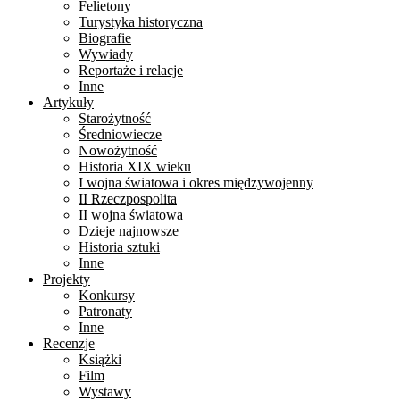
Felietony
Turystyka historyczna
Biografie
Wywiady
Reportaże i relacje
Inne
Artykuły
Starożytność
Średniowiecze
Nowożytność
Historia XIX wieku
I wojna światowa i okres międzywojenny
II Rzeczpospolita
II wojna światowa
Dzieje najnowsze
Historia sztuki
Inne
Projekty
Konkursy
Patronaty
Inne
Recenzje
Książki
Film
Wystawy