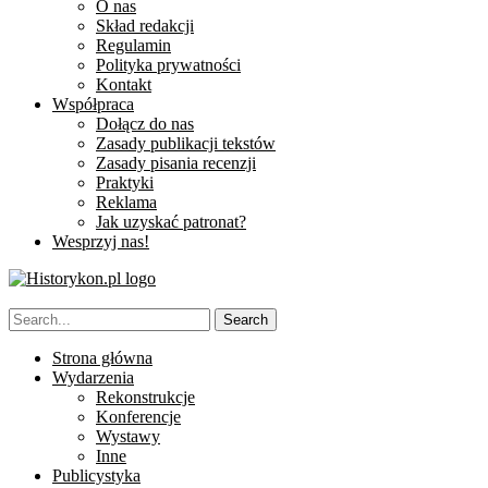
O nas
Skład redakcji
Regulamin
Polityka prywatności
Kontakt
Współpraca
Dołącz do nas
Zasady publikacji tekstów
Zasady pisania recenzji
Praktyki
Reklama
Jak uzyskać patronat?
Wesprzyj nas!
Strona główna
Wydarzenia
Rekonstrukcje
Konferencje
Wystawy
Inne
Publicystyka