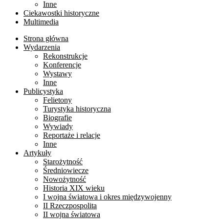
Inne
Ciekawostki historyczne
Multimedia
Strona główna
Wydarzenia
Rekonstrukcje
Konferencje
Wystawy
Inne
Publicystyka
Felietony
Turystyka historyczna
Biografie
Wywiady
Reportaże i relacje
Inne
Artykuły
Starożytność
Średniowiecze
Nowożytność
Historia XIX wieku
I wojna światowa i okres międzywojenny
II Rzeczpospolita
II wojna światowa