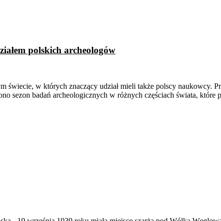
działem polskich archeologów
m świecie, w których znaczący udział mieli także polscy naukowcy. Pr
no sezon badań archeologicznych w różnych częściach świata, które 
ąska
-
19 września 1939 roku miała miejsce szarża pod Wólką Węglow