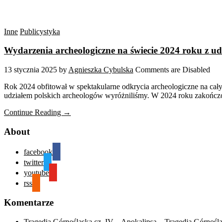
Inne
Publicystyka
Wydarzenia archeologiczne na świecie 2024 roku z u
13 stycznia 2025
by
Agnieszka Cybulska
Comments are Disabled
Rok 2024 obfitował w spektakularne odkrycia archeologiczne na cały
udziałem polskich archeologów wyróżniliśmy. W 2024 roku zakończo
Continue Reading →
About
facebook
twitter
youtube
rss
Komentarze
Tragedia Górnośląska cz. IV – Apokalipsa – Tragedia Górnośl