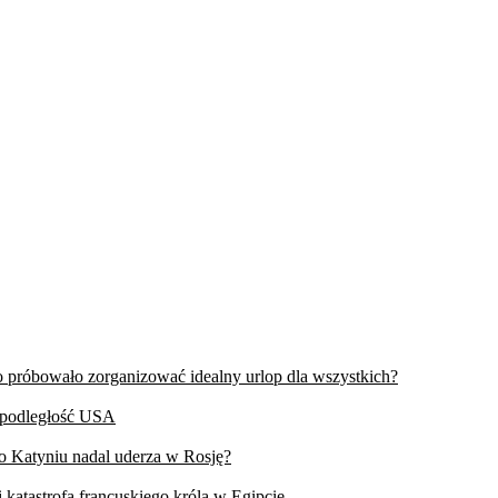
wo próbowało zorganizować idealny urlop dla wszystkich?
iepodległość USA
 o Katyniu nadal uderza w Rosję?
 katastrofa francuskiego króla w Egipcie