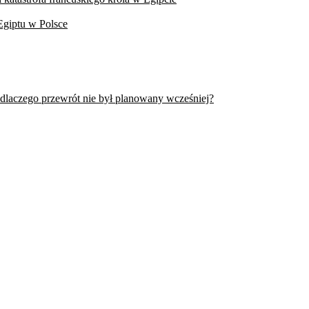
Egiptu w Polsce
 dlaczego przewrót nie był planowany wcześniej?