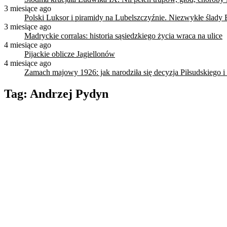
3 miesiące ago
Polski Luksor i piramidy na Lubelszczyźnie. Niezwykłe ślady 
3 miesiące ago
Madryckie corralas: historia sąsiedzkiego życia wraca na ulice
4 miesiące ago
Pijackie oblicze Jagiellonów
4 miesiące ago
Zamach majowy 1926: jak narodziła się decyzja Piłsudskiego i
Tag:
Andrzej Pydyn