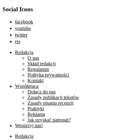
Social Icons
facebook
youtube
twitter
rss
Redakcja
O nas
Skład redakcji
Regulamin
Polityka prywatności
Kontakt
Współpraca
Dołącz do nas
Zasady publikacji tekstów
Zasady pisania recenzji
Praktyki
Reklama
Jak uzyskać patronat?
Wesprzyj nas!
Redakcja