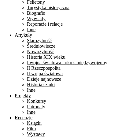
Felietony
Turystyka historyczna
Biografie
Wywiady
Reportaże i relacje
Inne
Artykuły
Starożytność
Średniowiecze
Nowożytność
Historia XIX wieku
I wojna światowa i okres międzywojenny
II Rzeczpospolita
II wojna światowa
Dzieje najnowsze
Historia sztuki
Inne
Projekty
Konkursy
Patronaty
Inne
Recenzje
Książki
Film
Wystawy