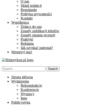
O nas
Skład redakcji
Regulamin
Polityka prywatności
Kontakt
Współpraca
Dołącz do nas
Zasady publikacji tekstów
Zasady pisania recenzji
Praktyki
Reklama
Jak uzyskać patronat?
Wesprzyj nas!
Strona główna
Wydarzenia
Rekonstrukcje
Konferencje
Wystawy
Inne
Publicystyka