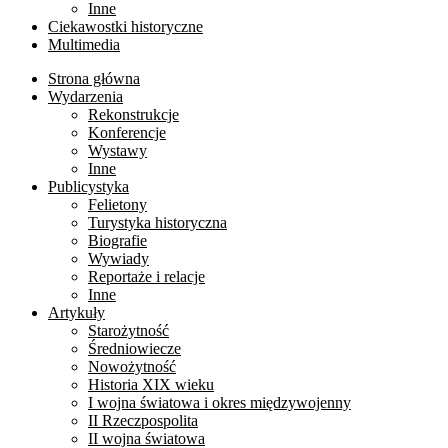
Inne
Ciekawostki historyczne
Multimedia
Strona główna
Wydarzenia
Rekonstrukcje
Konferencje
Wystawy
Inne
Publicystyka
Felietony
Turystyka historyczna
Biografie
Wywiady
Reportaże i relacje
Inne
Artykuły
Starożytność
Średniowiecze
Nowożytność
Historia XIX wieku
I wojna światowa i okres międzywojenny
II Rzeczpospolita
II wojna światowa