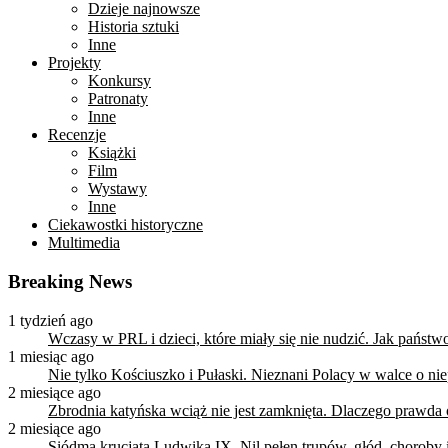
Dzieje najnowsze
Historia sztuki
Inne
Projekty
Konkursy
Patronaty
Inne
Recenzje
Książki
Film
Wystawy
Inne
Ciekawostki historyczne
Multimedia
Breaking News
1 tydzień ago
Wczasy w PRL i dzieci, które miały się nie nudzić. Jak państ
1 miesiąc ago
Nie tylko Kościuszko i Pułaski. Nieznani Polacy w walce o n
2 miesiące ago
Zbrodnia katyńska wciąż nie jest zamknięta. Dlaczego prawda
2 miesiące ago
Siódma krucjata Ludwika IX. Nil pełen trupów, głód, choroby i