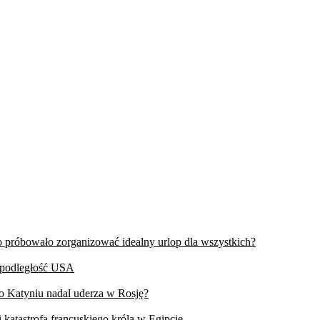
wo próbowało zorganizować idealny urlop dla wszystkich?
iepodległość USA
 o Katyniu nadal uderza w Rosję?
 katastrofa francuskiego króla w Egipcie