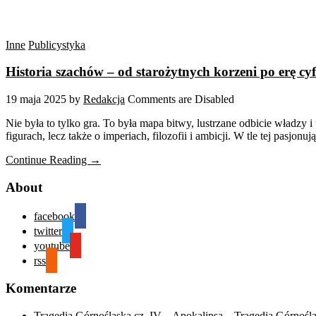
Inne
Publicystyka
Historia szachów – od starożytnych korzeni po erę cy
19 maja 2025
by
Redakcja
Comments are Disabled
Nie była to tylko gra. To była mapa bitwy, lustrzane odbicie władzy i
figurach, lecz także o imperiach, filozofii i ambicji. W tle tej pasjonu
Continue Reading →
About
facebook
twitter
youtube
rss
Komentarze
Tragedia Górnośląska cz. IV – Apokalipsa – Tragedia Górnośl