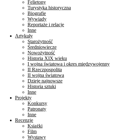
Felietony
Turystyka historyczna
Biografie
Wywiady
Reportaże i relacje
Inne
Artykuły
Starożytność
Średniowiecze
Nowożytność
Historia XIX wieku
I wojna światowa i okres międzywojenny
II Rzeczpospolita
II wojna światowa
Dzieje najnowsze
Historia sztuki
Inne
Projekty
Konkursy
Patronaty
Inne
Recenzje
Książki
Film
Wystawy