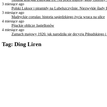
3 miesiące ago
Polski Luksor i piramidy na Lubelszczyźnie. Niezwykłe ślady 
3 miesiące ago
Madryckie corralas: historia sąsiedzkiego życia wraca na ulice
4 miesiące ago
Pijackie oblicze Jagiellonów
4 miesiące ago
Zamach majowy 1926: jak narodziła się decyzja Piłsudskiego i
Tag:
Ding Liren