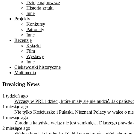
Dzieje najnowsze
Historia sztuki
Inne
Projekty
Konkursy
Patronaty
Inne
Recenzje
Książki
Film
Wystawy
Inne
Ciekawostki historyczne
Multimedia
Breaking News
1 tydzień ago
Wczasy w PRL i dzieci, które miały się nie nudzić. Jak państ
1 miesiąc ago
Nie tylko Kościuszko i Pułaski. Nieznani Polacy w walce o n
1 miesiąc ago
Zbrodnia katyńska wciąż nie jest zamknięta. Dlaczego prawda
2 miesiące ago
Siódma krucjata Ludwika IX. Nil pełen trupów, głód, choroby i