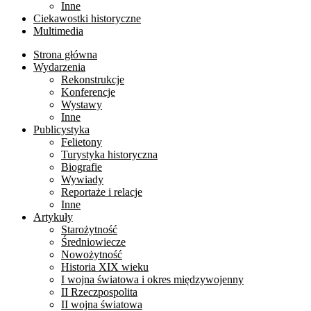
Inne
Ciekawostki historyczne
Multimedia
Strona główna
Wydarzenia
Rekonstrukcje
Konferencje
Wystawy
Inne
Publicystyka
Felietony
Turystyka historyczna
Biografie
Wywiady
Reportaże i relacje
Inne
Artykuły
Starożytność
Średniowiecze
Nowożytność
Historia XIX wieku
I wojna światowa i okres międzywojenny
II Rzeczpospolita
II wojna światowa