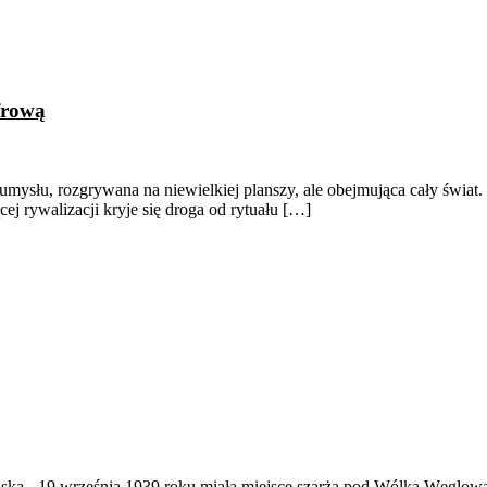
frową
 umysłu, rozgrywana na niewielkiej planszy, ale obejmująca cały świat. 
jącej rywalizacji kryje się droga od rytuału […]
ąska
-
19 września 1939 roku miała miejsce szarża pod Wólką Węglow