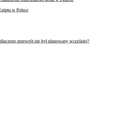
Egiptu w Polsce
 dlaczego przewrót nie był planowany wcześniej?