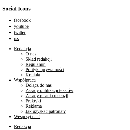
Social Icons
facebook
youtube
twitter
rss
Redakcja
O nas
Skład redakcji
Regulamin
Polityka prywatności
Kontakt
Współpraca
Dołącz do nas
Zasady publikacji tekstów
Zasady pisania recenzji
Praktyki
Reklama
Jak uzyskać patronat?
Wesprzyj nas!
Redakcja