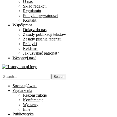
O nas
Skład redakcji
Regulamin
Polityka prywatności
Kontakt
Współpraca
Dołącz do nas
Zasady publikacji tekstów
Zasady pisania recenzji
Praktyki
Reklama
Jak uzyskać patronat?
Wesprzyj nas!
Strona główna
Wydarzenia
Rekonstrukcje
Konferencje
Wystawy
Inne
Publicystyka