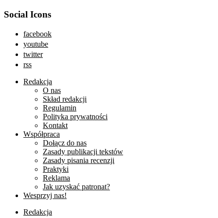
Social Icons
facebook
youtube
twitter
rss
Redakcja
O nas
Skład redakcji
Regulamin
Polityka prywatności
Kontakt
Współpraca
Dołącz do nas
Zasady publikacji tekstów
Zasady pisania recenzji
Praktyki
Reklama
Jak uzyskać patronat?
Wesprzyj nas!
Redakcja