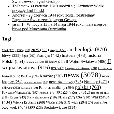
Świerczewski, agent Gestapo
ToTemat
-
30 kwietnia 1310 urodził się Kazimierz Wielki,
przyszły król Polski
Andrzej
-
20 czerwca 1944 roku został rozstrzelany
Eugeniusz Świerczewski, agent Gestapo
jasam1
-
W nocy z 13 na 14 maja 1944 roku miała miejsce
bitwa pod Murowaną Oszmianką
Tagi
archeologia
(870)
2025
(326)
Anglia
(229)
1944
(179)
1945
(193)
historia
Francja
(442)
historia
(473)
bitwy
(355)
Egipt
(202)
II
Polski
(554)
II Wojna Światowa
(406)
III Rzesza
(201)
hiszpania
(179)
wojna światowa
(916)
IPN
(247)
kobiety w
I wojna światowa
(230)
news
(3078)
Kraków
(370)
historii
(255)
news
Konkurs
(180)
Niemcy
(471)
news światowy
(346)
krajowy
(284)
news ze świata
(188)
polska
(763)
Patronat medialny
(294)
odkrycie
(213)
Patronat
(170)
Rosja
(312)
PRL
(264)
Powstanie Warszawskie
(192)
Poznań
(179)
Rzeczpospolita
Warszawa
Rzym
(243)
Ukraina
(207)
USA
(230)
(180)
Stany zjednoczone
(199)
(434)
XIX wiek
(294)
Wielka Brytania
(268)
Włochy
(196)
XVI wiek
(179)
XX wiek
(404)
Średniowiecze
(314)
ZSRR
(208)