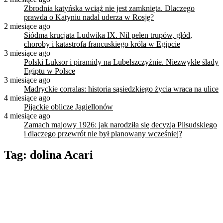
Zbrodnia katyńska wciąż nie jest zamknięta. Dlaczego
prawda o Katyniu nadal uderza w Rosję?
2 miesiące ago
Siódma krucjata Ludwika IX. Nil pełen trupów, głód,
choroby i katastrofa francuskiego króla w Egipcie
3 miesiące ago
Polski Luksor i piramidy na Lubelszczyźnie. Niezwykłe ślady
Egiptu w Polsce
3 miesiące ago
Madryckie corralas: historia sąsiedzkiego życia wraca na ulice
4 miesiące ago
Pijackie oblicze Jagiellonów
4 miesiące ago
Zamach majowy 1926: jak narodziła się decyzja Piłsudskiego
i dlaczego przewrót nie był planowany wcześniej?
Tag:
dolina Acari