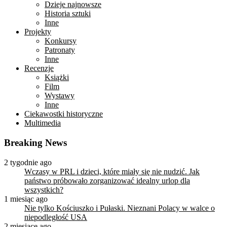
Dzieje najnowsze
Historia sztuki
Inne
Projekty
Konkursy
Patronaty
Inne
Recenzje
Książki
Film
Wystawy
Inne
Ciekawostki historyczne
Multimedia
Breaking News
2 tygodnie ago
Wczasy w PRL i dzieci, które miały się nie nudzić. Jak
państwo próbowało zorganizować idealny urlop dla
wszystkich?
1 miesiąc ago
Nie tylko Kościuszko i Pułaski. Nieznani Polacy w walce o
niepodległość USA
2 miesiące ago