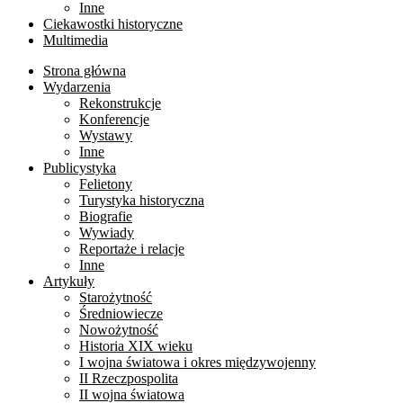
Inne
Ciekawostki historyczne
Multimedia
Strona główna
Wydarzenia
Rekonstrukcje
Konferencje
Wystawy
Inne
Publicystyka
Felietony
Turystyka historyczna
Biografie
Wywiady
Reportaże i relacje
Inne
Artykuły
Starożytność
Średniowiecze
Nowożytność
Historia XIX wieku
I wojna światowa i okres międzywojenny
II Rzeczpospolita
II wojna światowa