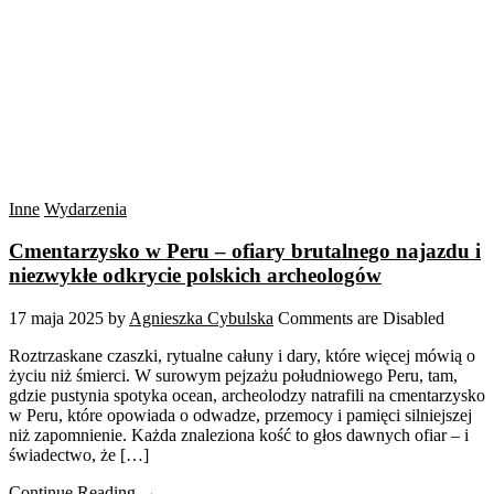
Inne
Wydarzenia
Cmentarzysko w Peru – ofiary brutalnego najazdu i
niezwykłe odkrycie polskich archeologów
17 maja 2025
by
Agnieszka Cybulska
Comments are Disabled
Roztrzaskane czaszki, rytualne całuny i dary, które więcej mówią o
życiu niż śmierci. W surowym pejzażu południowego Peru, tam,
gdzie pustynia spotyka ocean, archeolodzy natrafili na cmentarzysko
w Peru, które opowiada o odwadze, przemocy i pamięci silniejszej
niż zapomnienie. Każda znaleziona kość to głos dawnych ofiar – i
świadectwo, że […]
Continue Reading →