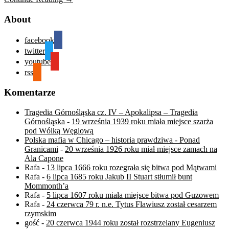
About
facebook
twitter
youtube
rss
Komentarze
Tragedia Górnośląska cz. IV – Apokalipsa – Tragedia
Górnośląska
-
19 września 1939 roku miała miejsce szarża
pod Wólką Węglową
Polska mafia w Chicago – historia prawdziwa - Ponad
Granicami
-
20 września 1926 roku miał miejsce zamach na
Ala Capone
Rafa
-
13 lipca 1666 roku rozegrała się bitwa pod Mątwami
Rafa
-
6 lipca 1685 roku Jakub II Stuart stłumił bunt
Mommonth’a
Rafa
-
5 lipca 1607 roku miała miejsce bitwa pod Guzowem
Rafa
-
24 czerwca 79 r. n.e. Tytus Flawiusz został cesarzem
rzymskim
gość
-
20 czerwca 1944 roku został rozstrzelany Eugeniusz