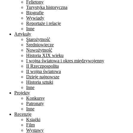
Felietony
Turystyka historyczna
Biografie
Wywiady
Reportaże i relacje
Inne
Artykuły
Starożytność
Średniowiecze
Nowożytność
Historia XIX wieku
I wojna światowa i okres międzywojenny
II Rzeczpospolita
II wojna światowa
Dzieje najnowsze
Historia sztuki
Inne
Projekty
Konkursy
Patronaty
Inne
Recenzje
Książki
Film
Wystawy