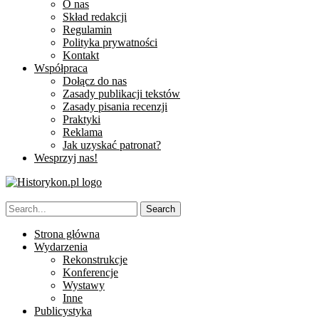
O nas
Skład redakcji
Regulamin
Polityka prywatności
Kontakt
Współpraca
Dołącz do nas
Zasady publikacji tekstów
Zasady pisania recenzji
Praktyki
Reklama
Jak uzyskać patronat?
Wesprzyj nas!
Strona główna
Wydarzenia
Rekonstrukcje
Konferencje
Wystawy
Inne
Publicystyka