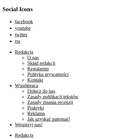
Social Icons
facebook
youtube
twitter
rss
Redakcja
O nas
Skład redakcji
Regulamin
Polityka prywatności
Kontakt
Współpraca
Dołącz do nas
Zasady publikacji tekstów
Zasady pisania recenzji
Praktyki
Reklama
Jak uzyskać patronat?
Wesprzyj nas!
Redakcja