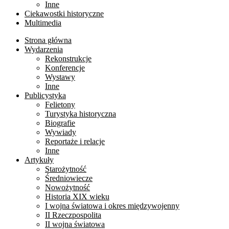
Inne
Ciekawostki historyczne
Multimedia
Strona główna
Wydarzenia
Rekonstrukcje
Konferencje
Wystawy
Inne
Publicystyka
Felietony
Turystyka historyczna
Biografie
Wywiady
Reportaże i relacje
Inne
Artykuły
Starożytność
Średniowiecze
Nowożytność
Historia XIX wieku
I wojna światowa i okres międzywojenny
II Rzeczpospolita
II wojna światowa