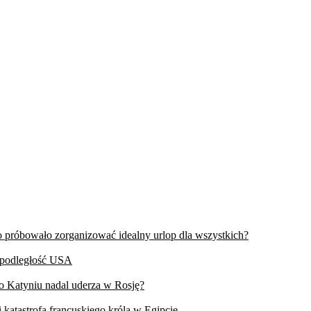
wo próbowało zorganizować idealny urlop dla wszystkich?
iepodległość USA
 o Katyniu nadal uderza w Rosję?
 katastrofa francuskiego króla w Egipcie