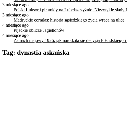
3 miesiące ago
Polski Luksor i piramidy na Lubelszczyźnie. Niezwykłe ślady 
3 miesiące ago
Madryckie corralas: historia sąsiedzkiego życia wraca na ulice
4 miesiące ago
Pijackie oblicze Jagiellonów
4 miesiące ago
Zamach majowy 1926: jak narodziła się decyzja Piłsudskiego i
Tag:
dynastia askańska