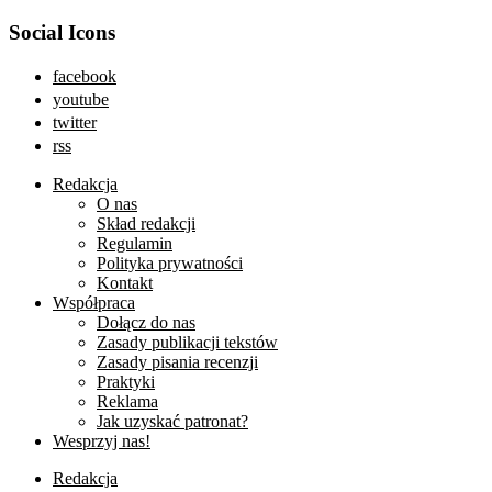
Social Icons
facebook
youtube
twitter
rss
Redakcja
O nas
Skład redakcji
Regulamin
Polityka prywatności
Kontakt
Współpraca
Dołącz do nas
Zasady publikacji tekstów
Zasady pisania recenzji
Praktyki
Reklama
Jak uzyskać patronat?
Wesprzyj nas!
Redakcja