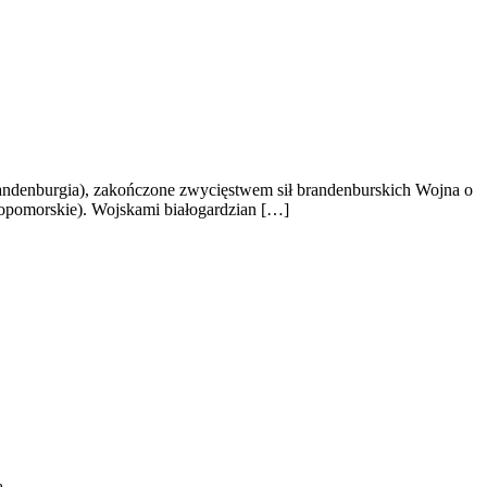
randenburgia), zakończone zwycięstwem sił brandenburskich Wojna o
iopomorskie). Wojskami białogardzian […]
ą