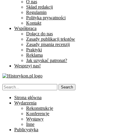
O nas
Skład redakcji
Regulamin
Polityka prywatności
Kontakt
Współpraca
Dołącz do nas
Zasady publikacji tekstów
Zasady pisania recenzji
Praktyki
Reklama
Jak uzyskać patronat?
Wesprzyj nas!
Strona główna
Wydarzenia
Rekonstrukcje
Konferencje
Wystawy
Inne
Publicystyka