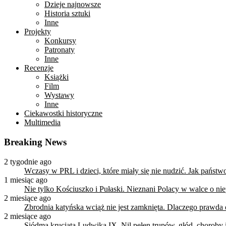
Dzieje najnowsze
Historia sztuki
Inne
Projekty
Konkursy
Patronaty
Inne
Recenzje
Książki
Film
Wystawy
Inne
Ciekawostki historyczne
Multimedia
Breaking News
2 tygodnie ago
Wczasy w PRL i dzieci, które miały się nie nudzić. Jak państ
1 miesiąc ago
Nie tylko Kościuszko i Pułaski. Nieznani Polacy w walce o n
2 miesiące ago
Zbrodnia katyńska wciąż nie jest zamknięta. Dlaczego prawda
2 miesiące ago
Siódma krucjata Ludwika IX. Nil pełen trupów, głód, choroby i