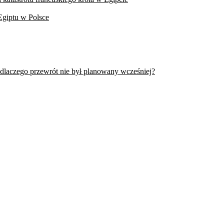
Egiptu w Polsce
 dlaczego przewrót nie był planowany wcześniej?