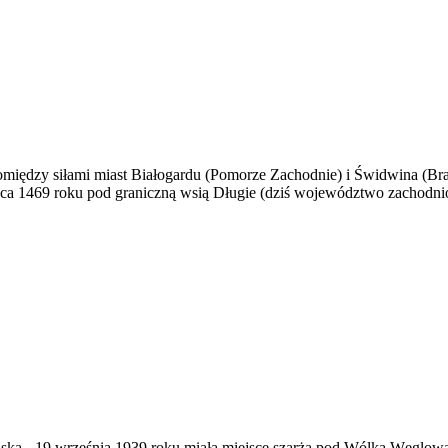
 pomiędzy siłami miast Białogardu (Pomorze Zachodnie) i Świdwina (B
lipca 1469 roku pod graniczną wsią Długie (dziś województwo zachodn
ąska
-
19 września 1939 roku miała miejsce szarża pod Wólką Węglow