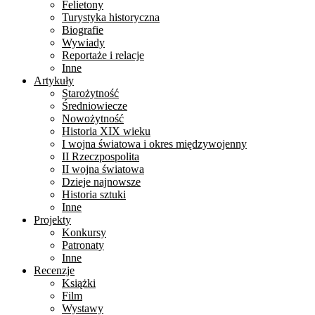
Felietony
Turystyka historyczna
Biografie
Wywiady
Reportaże i relacje
Inne
Artykuły
Starożytność
Średniowiecze
Nowożytność
Historia XIX wieku
I wojna światowa i okres międzywojenny
II Rzeczpospolita
II wojna światowa
Dzieje najnowsze
Historia sztuki
Inne
Projekty
Konkursy
Patronaty
Inne
Recenzje
Książki
Film
Wystawy