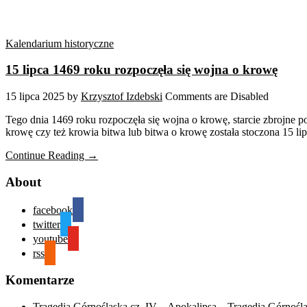
Kalendarium historyczne
15 lipca 1469 roku rozpoczęła się wojna o krowę
15 lipca 2025
by
Krzysztof Izdebski
Comments are Disabled
Tego dnia 1469 roku rozpoczęła się wojna o krowę, starcie zbrojne
krowę czy też krowia bitwa lub bitwa o krowę została stoczona 15 
Continue Reading →
About
facebook
twitter
youtube
rss
Komentarze
Tragedia Górnośląska cz. IV – Apokalipsa – Tragedia Górnośl