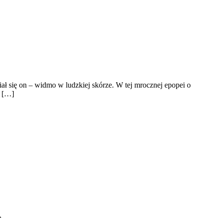
iał się on – widmo w ludzkiej skórze. W tej mrocznej epopei o
a […]
ą