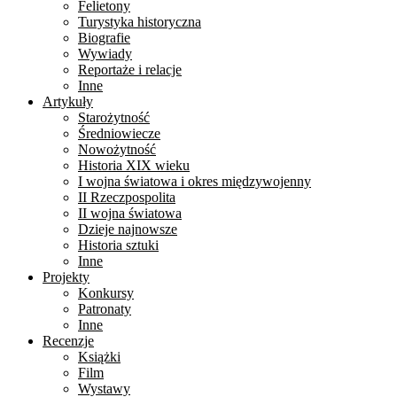
Felietony
Turystyka historyczna
Biografie
Wywiady
Reportaże i relacje
Inne
Artykuły
Starożytność
Średniowiecze
Nowożytność
Historia XIX wieku
I wojna światowa i okres międzywojenny
II Rzeczpospolita
II wojna światowa
Dzieje najnowsze
Historia sztuki
Inne
Projekty
Konkursy
Patronaty
Inne
Recenzje
Książki
Film
Wystawy