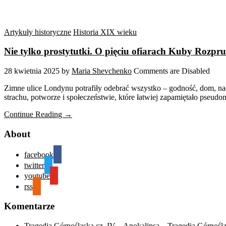
Artykuły historyczne
Historia XIX wieku
Nie tylko prostytutki. O pięciu ofiarach Kuby Rozpr
28 kwietnia 2025
by
Maria Shevchenko
Comments are Disabled
Zimne ulice Londynu potrafiły odebrać wszystko – godność, dom, nadz
strachu, potworze i społeczeństwie, które łatwiej zapamiętało pseu
Continue Reading →
About
facebook
twitter
youtube
rss
Komentarze
Tragedia Górnośląska cz. IV – Apokalipsa – Tragedia Górnośl