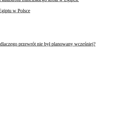
Egiptu w Polsce
 dlaczego przewrót nie był planowany wcześniej?