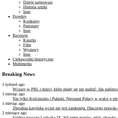
Dzieje najnowsze
Historia sztuki
Inne
Projekty
Konkursy
Patronaty
Inne
Recenzje
Książki
Film
Wystawy
Inne
Ciekawostki historyczne
Multimedia
Breaking News
1 tydzień ago
Wczasy w PRL i dzieci, które miały się nie nudzić. Jak państ
1 miesiąc ago
Nie tylko Kościuszko i Pułaski. Nieznani Polacy w walce o n
1 miesiąc ago
Zbrodnia katyńska wciąż nie jest zamknięta. Dlaczego prawda
2 miesiące ago
Siódma krucjata Ludwika IX. Nil pełen trupów, głód, choroby i