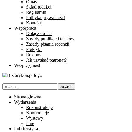
O nas
Skład redakcji
Regulamin
Polityka prywatności
Kontakt
Współpraca
Dołącz do nas
Zasady publikacji tekstów
Zasady pisania recenzji
Praktyki
Reklama
Jak uzyskać patronat?
Wesprzyj nas!
Strona główna
Wydarzenia
Rekonstrukcje
Konferencje
Wystawy
Inne
Publicystyka