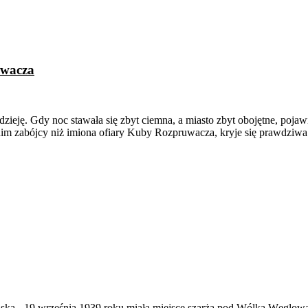
uwacza
ieję. Gdy noc stawała się zbyt ciemna, a miasto zbyt obojętne, pojaw
donim zabójcy niż imiona ofiary Kuby Rozpruwacza, kryje się prawdziw
ąska
-
19 września 1939 roku miała miejsce szarża pod Wólką Węglow