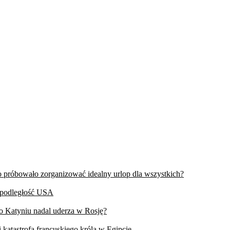
wo próbowało zorganizować idealny urlop dla wszystkich?
iepodległość USA
 o Katyniu nadal uderza w Rosję?
 katastrofa francuskiego króla w Egipcie