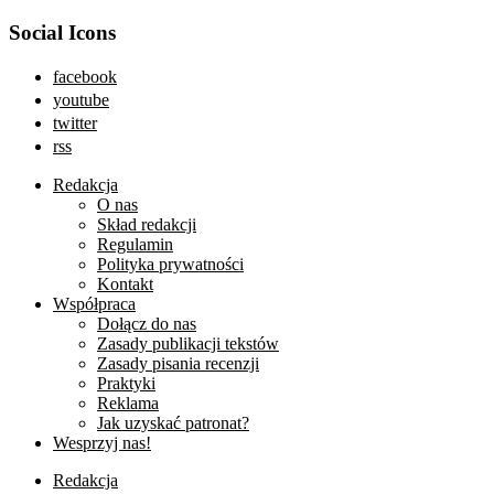
Social Icons
facebook
youtube
twitter
rss
Redakcja
O nas
Skład redakcji
Regulamin
Polityka prywatności
Kontakt
Współpraca
Dołącz do nas
Zasady publikacji tekstów
Zasady pisania recenzji
Praktyki
Reklama
Jak uzyskać patronat?
Wesprzyj nas!
Redakcja