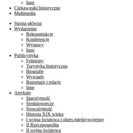
Inne
Ciekawostki historyczne
Multimedia
Strona główna
Wydarzenia
Rekonstrukcje
Konferencje
Wystawy
Inne
Publicystyka
Felietony
Turystyka historyczna
Biografie
Wywiady
Reportaże i relacje
Inne
Artykuły
Starożytność
Średniowiecze
Nowożytność
Historia XIX wieku
I wojna światowa i okres międzywojenny
II Rzeczpospolita
II wojna światowa