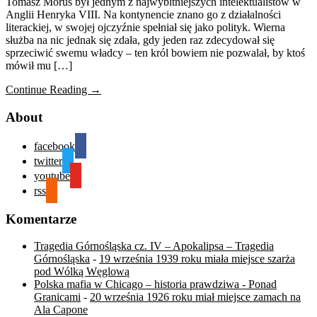
Tomasz Morus był jednym z najwybitniejszych intelektualistów w
Anglii Henryka VIII. Na kontynencie znano go z działalności
literackiej, w swojej ojczyźnie spełniał się jako polityk. Wierna
służba na nic jednak się zdała, gdy jeden raz zdecydował się
sprzeciwić swemu władcy – ten król bowiem nie pozwalał, by ktoś
mówił mu […]
Continue Reading →
About
facebook
twitter
youtube
rss
Komentarze
Tragedia Górnośląska cz. IV – Apokalipsa – Tragedia
Górnośląska
-
19 września 1939 roku miała miejsce szarża
pod Wólką Węglową
Polska mafia w Chicago – historia prawdziwa - Ponad
Granicami
-
20 września 1926 roku miał miejsce zamach na
Ala Capone