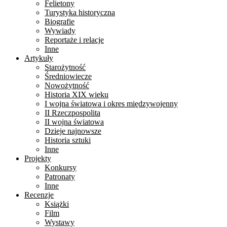
Felietony
Turystyka historyczna
Biografie
Wywiady
Reportaże i relacje
Inne
Artykuły
Starożytność
Średniowiecze
Nowożytność
Historia XIX wieku
I wojna światowa i okres międzywojenny
II Rzeczpospolita
II wojna światowa
Dzieje najnowsze
Historia sztuki
Inne
Projekty
Konkursy
Patronaty
Inne
Recenzje
Książki
Film
Wystawy