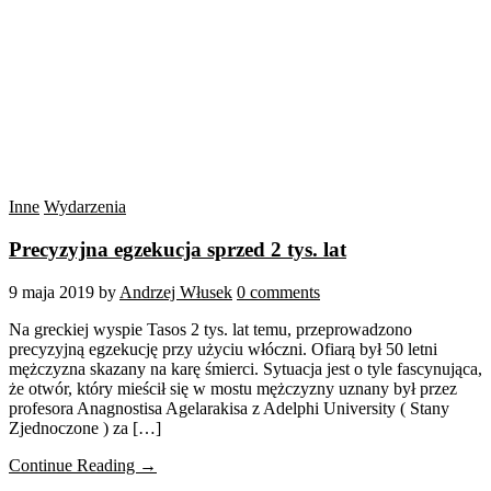
Inne
Wydarzenia
Precyzyjna egzekucja sprzed 2 tys. lat
9 maja 2019
by
Andrzej Włusek
0 comments
Na greckiej wyspie Tasos 2 tys. lat temu, przeprowadzono
precyzyjną egzekucję przy użyciu włóczni. Ofiarą był 50 letni
mężczyzna skazany na karę śmierci. Sytuacja jest o tyle fascynująca,
że otwór, który mieścił się w mostu mężczyzny uznany był przez
profesora Anagnostisa Agelarakisa z Adelphi University ( Stany
Zjednoczone ) za […]
Continue Reading →