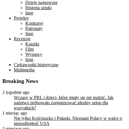
Dzieje najnowsze
Historia sztuki
Inne
Projekty
Konkursy
Patronaty
Inne
Recenzje
Książki
Film
Wystawy
Inne
Ciekawostki historyczne
Multimedia
Breaking News
2 tygodnie ago
Wczasy w PRL i dzieci, które miały się nie nudzić. Jak
państwo próbowało zorganizować idealny urlop dla
wszystkich?
1 miesiąc ago
Nie tylko Kościuszko i Pułaski. Nieznani Polacy w walce o
niepodległość USA
2 miesiące ago