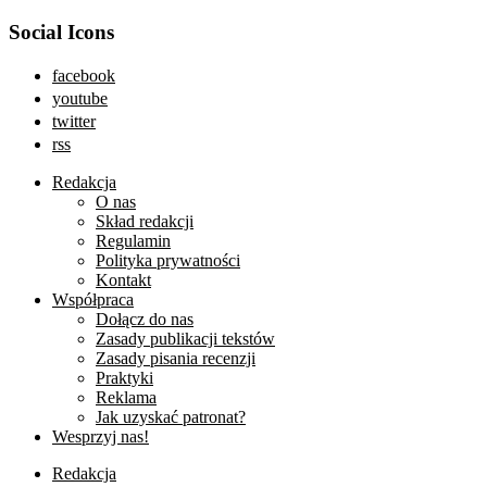
Social Icons
facebook
youtube
twitter
rss
Redakcja
O nas
Skład redakcji
Regulamin
Polityka prywatności
Kontakt
Współpraca
Dołącz do nas
Zasady publikacji tekstów
Zasady pisania recenzji
Praktyki
Reklama
Jak uzyskać patronat?
Wesprzyj nas!
Redakcja