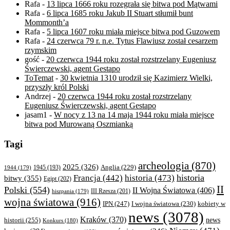
Rafa
-
13 lipca 1666 roku rozegrała się bitwa pod Mątwami
Rafa
-
6 lipca 1685 roku Jakub II Stuart stłumił bunt
Mommonth’a
Rafa
-
5 lipca 1607 roku miała miejsce bitwa pod Guzowem
Rafa
-
24 czerwca 79 r. n.e. Tytus Flawiusz został cesarzem
rzymskim
gość
-
20 czerwca 1944 roku został rozstrzelany Eugeniusz
Świerczewski, agent Gestapo
ToTemat
-
30 kwietnia 1310 urodził się Kazimierz Wielki,
przyszły król Polski
Andrzej
-
20 czerwca 1944 roku został rozstrzelany
Eugeniusz Świerczewski, agent Gestapo
jasam1
-
W nocy z 13 na 14 maja 1944 roku miała miejsce
bitwa pod Murowaną Oszmianką
Tagi
archeologia
(870)
2025
(326)
Anglia
(229)
1944
(179)
1945
(193)
historia
Francja
(442)
historia
(473)
bitwy
(355)
Egipt
(202)
II
Polski
(554)
II Wojna Światowa
(406)
III Rzesza
(201)
hiszpania
(179)
wojna światowa
(916)
IPN
(247)
kobiety w
I wojna światowa
(230)
news
(3078)
Kraków
(370)
historii
(255)
news
Konkurs
(180)