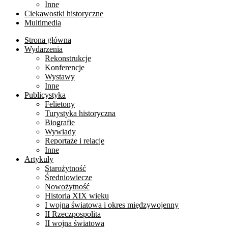
Inne
Ciekawostki historyczne
Multimedia
Strona główna
Wydarzenia
Rekonstrukcje
Konferencje
Wystawy
Inne
Publicystyka
Felietony
Turystyka historyczna
Biografie
Wywiady
Reportaże i relacje
Inne
Artykuły
Starożytność
Średniowiecze
Nowożytność
Historia XIX wieku
I wojna światowa i okres międzywojenny
II Rzeczpospolita
II wojna światowa