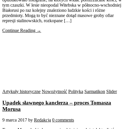
tym czaszki. W lesie nieopodal Witebska w północno-wschodniej
Białorusi po raz kolejny znaleziono ludzkie kości i różne
przedmioty. Mogą to być nieznane dotąd masowe groby ofiar
represji stalinowskich, rozkopane […]
Continue Reading →
Artykuły historyczne
Nowożytność
Polityka
Sarmatikon
Slider
Upadek sławnego kanclerza – proces Tomasza
Morusa
9 marca 2017
by
Redakcja
0 comments