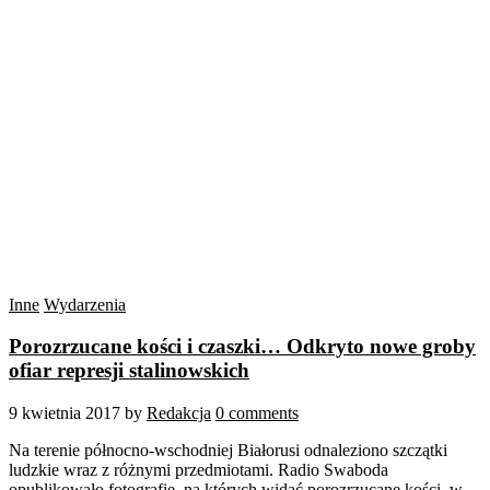
Inne
Wydarzenia
Porozrzucane kości i czaszki… Odkryto nowe groby
ofiar represji stalinowskich
9 kwietnia 2017
by
Redakcja
0 comments
Na terenie północno-wschodniej Białorusi odnaleziono szczątki
ludzkie wraz z różnymi przedmiotami. Radio Swaboda
opublikowało fotografie, na których widać porozrzucane kości, w