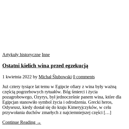
Artykuły historyczne
Inne
Ostatni kielich wina przed egzekucją
1 kwietnia 2022
by
Michał Ślubowski
0 comments
Już cztery tysiące lat temu w Egipcie ofiary z wina były ważną
częścią pogrzebowych rytuałów. Bóg śmierci i życia
pozagrobowego, Ozyrys, był jednocześnie panem wina, które dla
Egipcjan stanowiło symbol życia i odrodzenia. Grecki heros,
Odyseusz, kiedy dostał się do kraju Kimeryjczyków, w celu
przywołania duchów zmarłych z najciemniejszej części […]
Continue Reading →