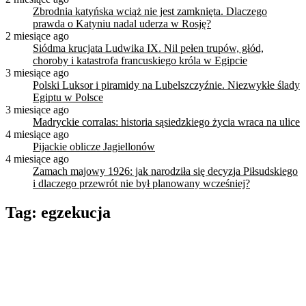
Zbrodnia katyńska wciąż nie jest zamknięta. Dlaczego
prawda o Katyniu nadal uderza w Rosję?
2 miesiące ago
Siódma krucjata Ludwika IX. Nil pełen trupów, głód,
choroby i katastrofa francuskiego króla w Egipcie
3 miesiące ago
Polski Luksor i piramidy na Lubelszczyźnie. Niezwykłe ślady
Egiptu w Polsce
3 miesiące ago
Madryckie corralas: historia sąsiedzkiego życia wraca na ulice
4 miesiące ago
Pijackie oblicze Jagiellonów
4 miesiące ago
Zamach majowy 1926: jak narodziła się decyzja Piłsudskiego
i dlaczego przewrót nie był planowany wcześniej?
Tag:
egzekucja