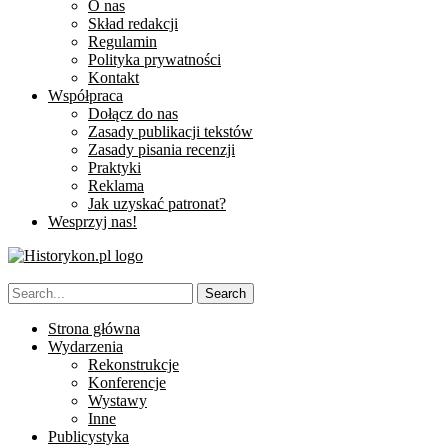
O nas
Skład redakcji
Regulamin
Polityka prywatności
Kontakt
Współpraca
Dołącz do nas
Zasady publikacji tekstów
Zasady pisania recenzji
Praktyki
Reklama
Jak uzyskać patronat?
Wesprzyj nas!
Strona główna
Wydarzenia
Rekonstrukcje
Konferencje
Wystawy
Inne
Publicystyka