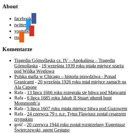
About
facebook
twitter
youtube
rss
Komentarze
Tragedia Górnośląska cz. IV – Apokalipsa – Tragedia
Górnośląska
-
19 września 1939 roku miała miejsce szarża
pod Wólką Węglową
Polska mafia w Chicago – historia prawdziwa - Ponad
Granicami
-
20 września 1926 roku miał miejsce zamach na
Ala Capone
Rafa
-
13 lipca 1666 roku rozegrała się bitwa pod Mątwami
Rafa
-
6 lipca 1685 roku Jakub II Stuart stłumił bunt
Mommonth’a
Rafa
-
5 lipca 1607 roku miała miejsce bitwa pod Guzowem
Rafa
-
24 czerwca 79 r. n.e. Tytus Flawiusz został cesarzem
rzymskim
gość
-
20 czerwca 1944 roku został rozstrzelany Eugeniusz
Świerczewski, agent Gestapo