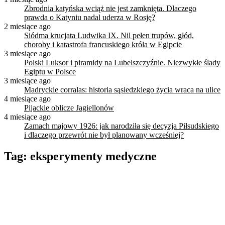
Zbrodnia katyńska wciąż nie jest zamknięta. Dlaczego
prawda o Katyniu nadal uderza w Rosję?
2 miesiące ago
Siódma krucjata Ludwika IX. Nil pełen trupów, głód,
choroby i katastrofa francuskiego króla w Egipcie
3 miesiące ago
Polski Luksor i piramidy na Lubelszczyźnie. Niezwykłe ślady
Egiptu w Polsce
3 miesiące ago
Madryckie corralas: historia sąsiedzkiego życia wraca na ulice
4 miesiące ago
Pijackie oblicze Jagiellonów
4 miesiące ago
Zamach majowy 1926: jak narodziła się decyzja Piłsudskiego
i dlaczego przewrót nie był planowany wcześniej?
Tag:
eksperymenty medyczne