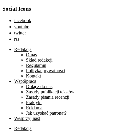
Social Icons
facebook
youtube
twitter
rss
Redakcja
O nas
Skład redakcji
Regulamin
Polityka prywatności
Kontakt
Współpraca
Dołącz do nas
Zasady publikacji tekstów
Zasady pisania recenzji
Praktyki
Reklama
Jak uzyskać patronat?
Wesprzyj nas!
Redakcja