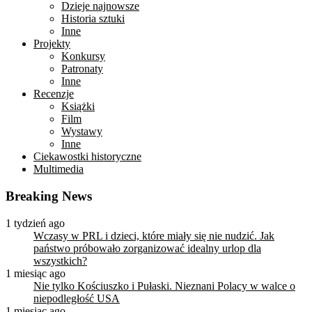
Dzieje najnowsze
Historia sztuki
Inne
Projekty
Konkursy
Patronaty
Inne
Recenzje
Książki
Film
Wystawy
Inne
Ciekawostki historyczne
Multimedia
Breaking News
1 tydzień ago
Wczasy w PRL i dzieci, które miały się nie nudzić. Jak
państwo próbowało zorganizować idealny urlop dla
wszystkich?
1 miesiąc ago
Nie tylko Kościuszko i Pułaski. Nieznani Polacy w walce o
niepodległość USA
1 miesiąc ago