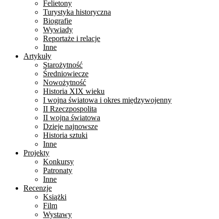
Felietony
Turystyka historyczna
Biografie
Wywiady
Reportaże i relacje
Inne
Artykuły
Starożytność
Średniowiecze
Nowożytność
Historia XIX wieku
I wojna światowa i okres międzywojenny
II Rzeczpospolita
II wojna światowa
Dzieje najnowsze
Historia sztuki
Inne
Projekty
Konkursy
Patronaty
Inne
Recenzje
Książki
Film
Wystawy