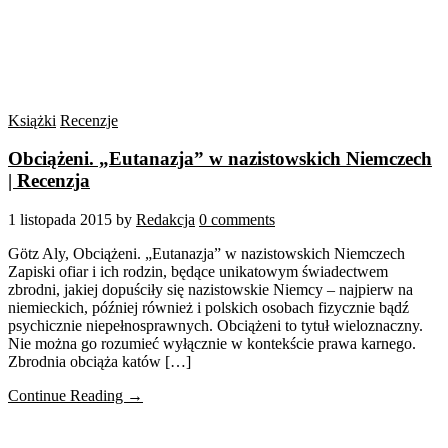
Książki
Recenzje
Obciążeni. „Eutanazja” w nazistowskich Niemczech
| Recenzja
1 listopada 2015
by
Redakcja
0 comments
Götz Aly, Obciążeni. „Eutanazja” w nazistowskich Niemczech
Zapiski ofiar i ich rodzin, będące unikatowym świadectwem
zbrodni, jakiej dopuściły się nazistowskie Niemcy – najpierw na
niemieckich, później również i polskich osobach fizycznie bądź
psychicznie niepełnosprawnych. Obciążeni to tytuł wieloznaczny.
Nie można go rozumieć wyłącznie w kontekście prawa karnego.
Zbrodnia obciąża katów […]
Continue Reading →