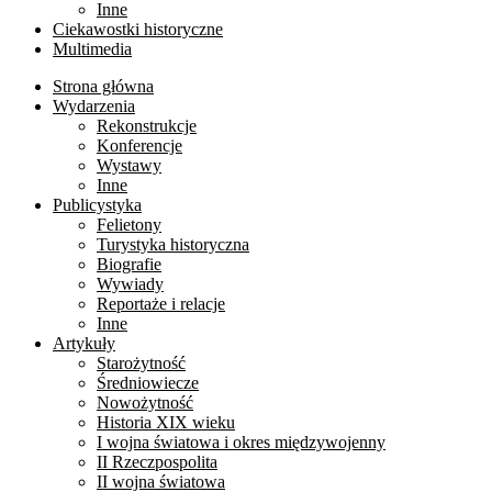
Inne
Ciekawostki historyczne
Multimedia
Strona główna
Wydarzenia
Rekonstrukcje
Konferencje
Wystawy
Inne
Publicystyka
Felietony
Turystyka historyczna
Biografie
Wywiady
Reportaże i relacje
Inne
Artykuły
Starożytność
Średniowiecze
Nowożytność
Historia XIX wieku
I wojna światowa i okres międzywojenny
II Rzeczpospolita
II wojna światowa