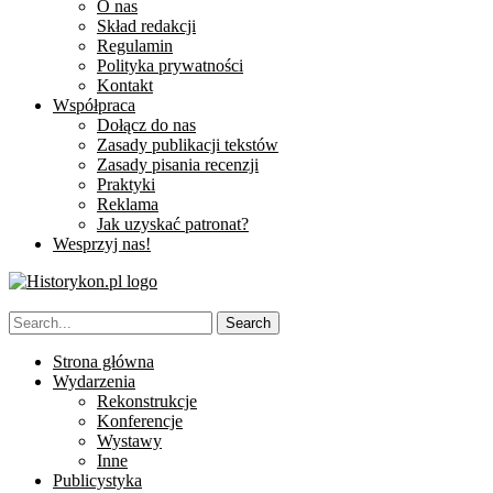
O nas
Skład redakcji
Regulamin
Polityka prywatności
Kontakt
Współpraca
Dołącz do nas
Zasady publikacji tekstów
Zasady pisania recenzji
Praktyki
Reklama
Jak uzyskać patronat?
Wesprzyj nas!
Strona główna
Wydarzenia
Rekonstrukcje
Konferencje
Wystawy
Inne
Publicystyka