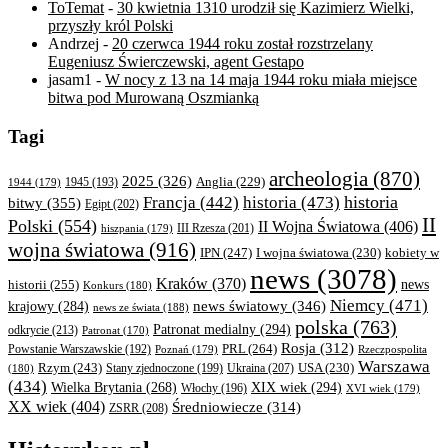
ToTemat
-
30 kwietnia 1310 urodził się Kazimierz Wielki,
przyszły król Polski
Andrzej
-
20 czerwca 1944 roku został rozstrzelany
Eugeniusz Świerczewski, agent Gestapo
jasam1
-
W nocy z 13 na 14 maja 1944 roku miała miejsce
bitwa pod Murowaną Oszmianką
Tagi
archeologia
(870)
2025
(326)
Anglia
(229)
1944
(179)
1945
(193)
historia
Francja
(442)
historia
(473)
bitwy
(355)
Egipt
(202)
II
Polski
(554)
II Wojna Światowa
(406)
III Rzesza
(201)
hiszpania
(179)
wojna światowa
(916)
IPN
(247)
kobiety w
I wojna światowa
(230)
news
(3078)
Kraków
(370)
historii
(255)
news
Konkurs
(180)
Niemcy
(471)
news światowy
(346)
krajowy
(284)
news ze świata
(188)
polska
(763)
Patronat medialny
(294)
odkrycie
(213)
Patronat
(170)
Rosja
(312)
PRL
(264)
Powstanie Warszawskie
(192)
Poznań
(179)
Rzeczpospolita
Warszawa
Rzym
(243)
Ukraina
(207)
USA
(230)
(180)
Stany zjednoczone
(199)
(434)
XIX wiek
(294)
Wielka Brytania
(268)
Włochy
(196)
XVI wiek
(179)
XX wiek
(404)
Średniowiecze
(314)
ZSRR
(208)