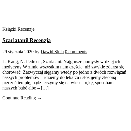
Książki
Recenzje
Szarlatani| Recenzja
29 stycznia 2020
by
Dawid Siuta
0 comments
L. Kang, N. Pedrsen, Szarlatani. Najgorsze pomysły w dziejach
medycyny W zimie wszystkim nam częściej niż zwykle zdarza się
chorować. Zazwyczaj sięgamy wtedy po jedno z dwóch rozwiązań
naszych problemów – idziemy do lekarza i stosujemy zleconą
przezeń terapię, bądź leczymy się na własną rękę, sposobami
naszych babć albo – […]
Continue Reading →