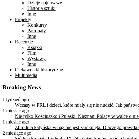
Dzieje najnowsze
Historia sztuki
Inne
Projekty
Konkursy
Patronaty
Inne
Recenzje
Książki
Film
Wystawy
Inne
Ciekawostki historyczne
Multimedia
Breaking News
1 tydzień ago
Wczasy w PRL i dzieci, które miały się nie nudzić. Jak państ
1 miesiąc ago
Nie tylko Kościuszko i Pułaski. Nieznani Polacy w walce o n
1 miesiąc ago
Zbrodnia katyńska wciąż nie jest zamknięta. Dlaczego prawda
2 miesiące ago
Siódma krucjata Ludwika IX. Nil pełen trupów, głód, choroby i