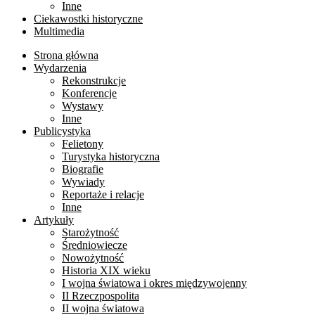
Inne
Ciekawostki historyczne
Multimedia
Strona główna
Wydarzenia
Rekonstrukcje
Konferencje
Wystawy
Inne
Publicystyka
Felietony
Turystyka historyczna
Biografie
Wywiady
Reportaże i relacje
Inne
Artykuły
Starożytność
Średniowiecze
Nowożytność
Historia XIX wieku
I wojna światowa i okres międzywojenny
II Rzeczpospolita
II wojna światowa