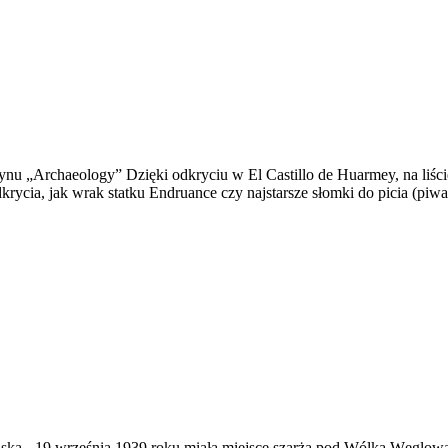
u „Archaeology” Dzięki odkryciu w El Castillo de Huarmey, na liśc
krycia, jak wrak statku Endruance czy najstarsze słomki do picia (piwa
ąska
-
19 września 1939 roku miała miejsce szarża pod Wólką Węglow