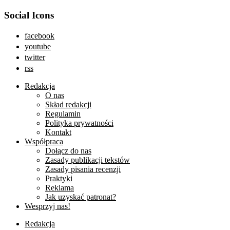
Social Icons
facebook
youtube
twitter
rss
Redakcja
O nas
Skład redakcji
Regulamin
Polityka prywatności
Kontakt
Współpraca
Dołącz do nas
Zasady publikacji tekstów
Zasady pisania recenzji
Praktyki
Reklama
Jak uzyskać patronat?
Wesprzyj nas!
Redakcja