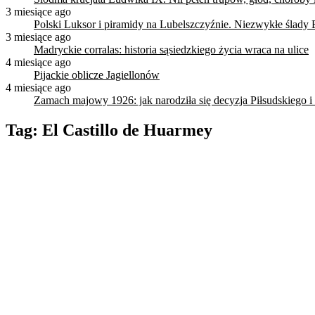
3 miesiące ago
Polski Luksor i piramidy na Lubelszczyźnie. Niezwykłe ślady 
3 miesiące ago
Madryckie corralas: historia sąsiedzkiego życia wraca na ulice
4 miesiące ago
Pijackie oblicze Jagiellonów
4 miesiące ago
Zamach majowy 1926: jak narodziła się decyzja Piłsudskiego i
Tag:
El Castillo de Huarmey