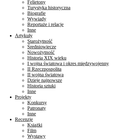
Felietony
Turystyka historyczna
Biografie
Wywiady
Reportaże i relacje
Inne
Artykuły
Starożytność
Średniowiecze
Nowożytność
Historia XIX wieku
I wojna światowa i okres międzywojenny
II Rzeczpospolita
II wojna światowa
Dzieje najnowsze
Historia sztuki
Inne
Projekty
Konkursy
Patronaty
Inne
Recenzje
Książki
Film
Wystawy