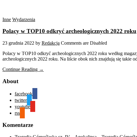
Inne
Wydarzenia
Polacy w TOP10 odkryć archeologicznych 2022 roku
23 grudnia 2022
by
Redakcja
Comments are Disabled
Polacy w TOP10 odkryć archeologicznych 2022 roku według magazyn
archeologicznych 2022 roku. Na liście obok nich znajdują się takie od
Continue Reading →
About
facebook
twitter
youtube
rss
Komentarze
Tragedia Górnośląska cz. IV – Apokalipsa – Tragedia Górnośl