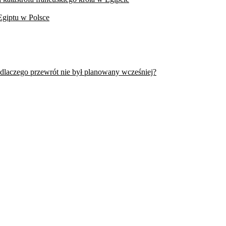
Egiptu w Polsce
 dlaczego przewrót nie był planowany wcześniej?