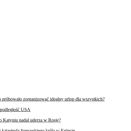
wo próbowało zorganizować idealny urlop dla wszystkich?
iepodległość USA
 o Katyniu nadal uderza w Rosję?
 katastrofa francuskiego króla w Egipcie