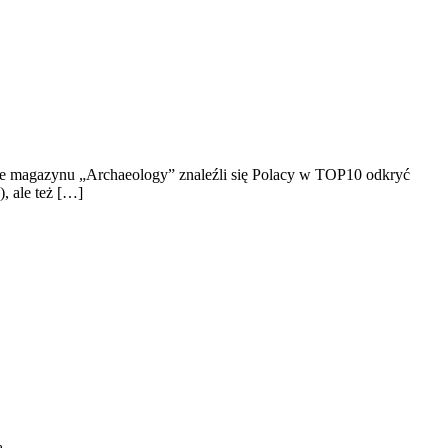
ie magazynu „Archaeology” znaleźli się Polacy w TOP10 odkryć
), ale też […]
ą