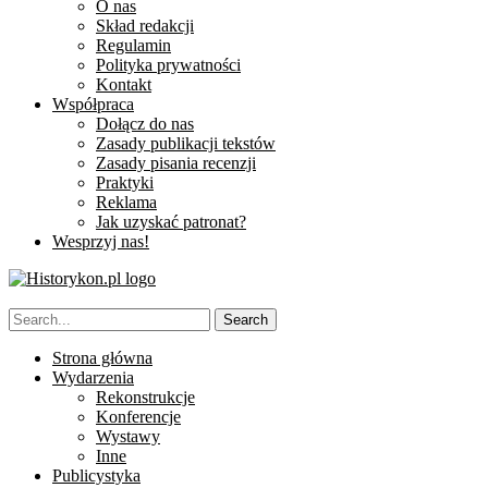
O nas
Skład redakcji
Regulamin
Polityka prywatności
Kontakt
Współpraca
Dołącz do nas
Zasady publikacji tekstów
Zasady pisania recenzji
Praktyki
Reklama
Jak uzyskać patronat?
Wesprzyj nas!
Strona główna
Wydarzenia
Rekonstrukcje
Konferencje
Wystawy
Inne
Publicystyka