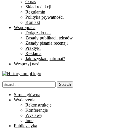
O nas
Skład redakcji
Regulamin
Polityka prywatności
Kontakt
Współpraca
Dołącz do nas
Zasady publikacji tekstów
Zasady pisania recenzji
Praktyki
Reklama
Jak uzyskać patronat?
Wesprzyj nas!
Strona główna
Wydarzenia
Rekonstrukcje
Konferencje
Wystawy
Inne
Publicystyka