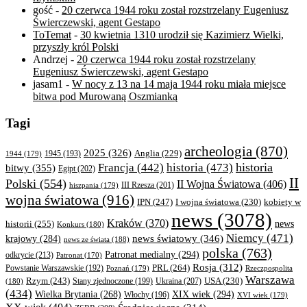
gość
-
20 czerwca 1944 roku został rozstrzelany Eugeniusz
Świerczewski, agent Gestapo
ToTemat
-
30 kwietnia 1310 urodził się Kazimierz Wielki,
przyszły król Polski
Andrzej
-
20 czerwca 1944 roku został rozstrzelany
Eugeniusz Świerczewski, agent Gestapo
jasam1
-
W nocy z 13 na 14 maja 1944 roku miała miejsce
bitwa pod Murowaną Oszmianką
Tagi
archeologia
(870)
2025
(326)
Anglia
(229)
1944
(179)
1945
(193)
historia
Francja
(442)
historia
(473)
bitwy
(355)
Egipt
(202)
II
Polski
(554)
II Wojna Światowa
(406)
III Rzesza
(201)
hiszpania
(179)
wojna światowa
(916)
IPN
(247)
kobiety w
I wojna światowa
(230)
news
(3078)
Kraków
(370)
historii
(255)
news
Konkurs
(180)
Niemcy
(471)
news światowy
(346)
krajowy
(284)
news ze świata
(188)
polska
(763)
Patronat medialny
(294)
odkrycie
(213)
Patronat
(170)
Rosja
(312)
PRL
(264)
Powstanie Warszawskie
(192)
Poznań
(179)
Rzeczpospolita
Warszawa
Rzym
(243)
Ukraina
(207)
USA
(230)
(180)
Stany zjednoczone
(199)
(434)
XIX wiek
(294)
Wielka Brytania
(268)
Włochy
(196)
XVI wiek
(179)