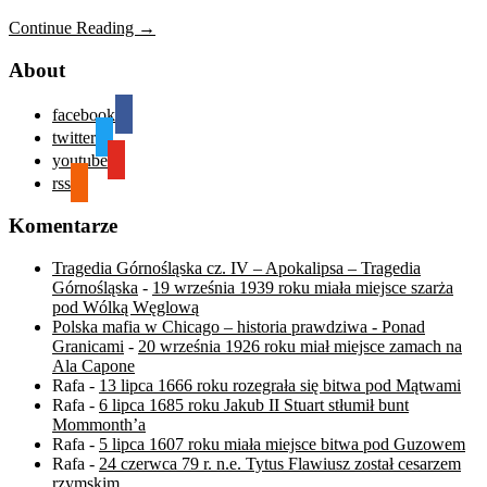
Continue Reading →
About
facebook
twitter
youtube
rss
Komentarze
Tragedia Górnośląska cz. IV – Apokalipsa – Tragedia
Górnośląska
-
19 września 1939 roku miała miejsce szarża
pod Wólką Węglową
Polska mafia w Chicago – historia prawdziwa - Ponad
Granicami
-
20 września 1926 roku miał miejsce zamach na
Ala Capone
Rafa
-
13 lipca 1666 roku rozegrała się bitwa pod Mątwami
Rafa
-
6 lipca 1685 roku Jakub II Stuart stłumił bunt
Mommonth’a
Rafa
-
5 lipca 1607 roku miała miejsce bitwa pod Guzowem
Rafa
-
24 czerwca 79 r. n.e. Tytus Flawiusz został cesarzem
rzymskim