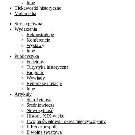
Inne
Ciekawostki historyczne
Multimedia
Strona główna
Wydarzenia
Rekonstrukcje
Konferencje
Wystawy
Inne
Publicystyka
Felietony
Turystyka historyczna
Biografie
Wywiady
Reportaże i relacje
Inne
Artykuły
Starożytność
Średniowiecze
Nowożytność
Historia XIX wieku
I wojna światowa i okres międzywojenny
II Rzeczpospolita
II wojna światowa