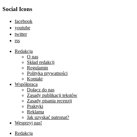
Social Icons
facebook
youtube
twitter
rss
Redakcja
O nas
Skład redakcji
Regulamin
Polityka prywatności
Kontakt
Współpraca
Dołącz do nas
Zasady publikacji tekstów
Zasady pisania recenzji
Praktyki
Reklama
Jak uzyskać patronat?
Wesprzyj nas!
Redakcja