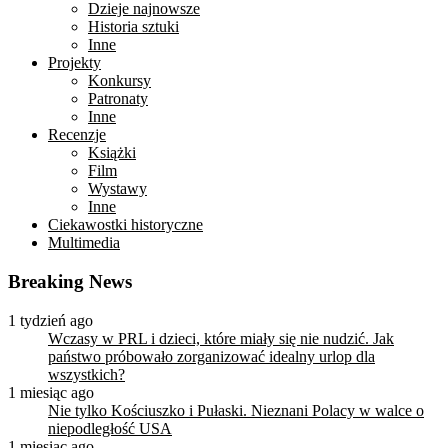
Dzieje najnowsze
Historia sztuki
Inne
Projekty
Konkursy
Patronaty
Inne
Recenzje
Książki
Film
Wystawy
Inne
Ciekawostki historyczne
Multimedia
Breaking News
1 tydzień ago
Wczasy w PRL i dzieci, które miały się nie nudzić. Jak
państwo próbowało zorganizować idealny urlop dla
wszystkich?
1 miesiąc ago
Nie tylko Kościuszko i Pułaski. Nieznani Polacy w walce o
niepodległość USA
1 miesiąc ago