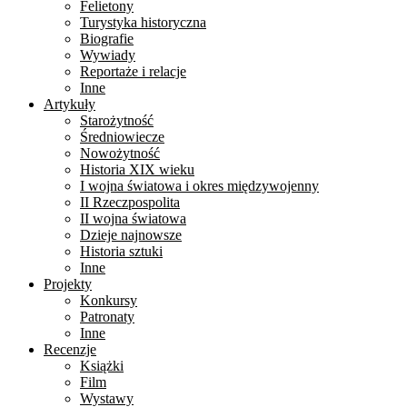
Felietony
Turystyka historyczna
Biografie
Wywiady
Reportaże i relacje
Inne
Artykuły
Starożytność
Średniowiecze
Nowożytność
Historia XIX wieku
I wojna światowa i okres międzywojenny
II Rzeczpospolita
II wojna światowa
Dzieje najnowsze
Historia sztuki
Inne
Projekty
Konkursy
Patronaty
Inne
Recenzje
Książki
Film
Wystawy