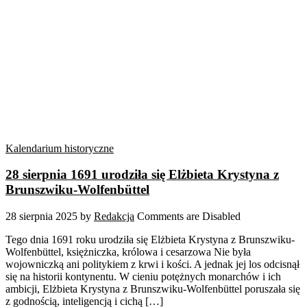
Kalendarium historyczne
28 sierpnia 1691 urodziła się Elżbieta Krystyna z
Brunszwiku-Wolfenbüttel
28 sierpnia 2025
by
Redakcja
Comments are Disabled
Tego dnia 1691 roku urodziła się Elżbieta Krystyna z Brunszwiku-
Wolfenbüttel, księżniczka, królowa i cesarzowa Nie była
wojowniczką ani politykiem z krwi i kości. A jednak jej los odcisnął
się na historii kontynentu. W cieniu potężnych monarchów i ich
ambicji, Elżbieta Krystyna z Brunszwiku-Wolfenbüttel poruszała się
z godnością, inteligencją i cichą […]