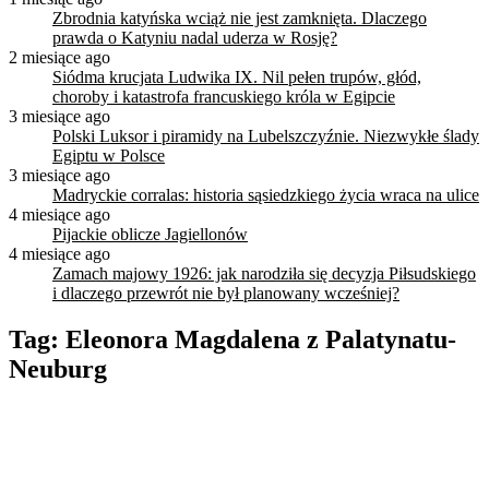
Zbrodnia katyńska wciąż nie jest zamknięta. Dlaczego
prawda o Katyniu nadal uderza w Rosję?
2 miesiące ago
Siódma krucjata Ludwika IX. Nil pełen trupów, głód,
choroby i katastrofa francuskiego króla w Egipcie
3 miesiące ago
Polski Luksor i piramidy na Lubelszczyźnie. Niezwykłe ślady
Egiptu w Polsce
3 miesiące ago
Madryckie corralas: historia sąsiedzkiego życia wraca na ulice
4 miesiące ago
Pijackie oblicze Jagiellonów
4 miesiące ago
Zamach majowy 1926: jak narodziła się decyzja Piłsudskiego
i dlaczego przewrót nie był planowany wcześniej?
Tag:
Eleonora Magdalena z Palatynatu-
Neuburg