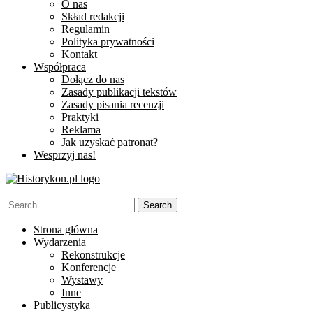
O nas
Skład redakcji
Regulamin
Polityka prywatności
Kontakt
Współpraca
Dołącz do nas
Zasady publikacji tekstów
Zasady pisania recenzji
Praktyki
Reklama
Jak uzyskać patronat?
Wesprzyj nas!
Strona główna
Wydarzenia
Rekonstrukcje
Konferencje
Wystawy
Inne
Publicystyka