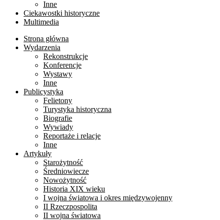
Inne
Ciekawostki historyczne
Multimedia
Strona główna
Wydarzenia
Rekonstrukcje
Konferencje
Wystawy
Inne
Publicystyka
Felietony
Turystyka historyczna
Biografie
Wywiady
Reportaże i relacje
Inne
Artykuły
Starożytność
Średniowiecze
Nowożytność
Historia XIX wieku
I wojna światowa i okres międzywojenny
II Rzeczpospolita
II wojna światowa