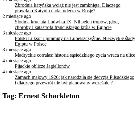
Zbrodnia katyńska wciąż nie jest zamknięta. Dlaczego
prawda o Katyniu nadal uderza w Rosję?
2 miesiące ago
Siódma krucjata Ludwika IX. Nil pełen trupów, głód,
choroby i katastrofa francuskiego króla w Egipcie
3 miesiące ago
Polski Luksor i piramidy na Lubelszczyźnie. Niezwykłe ślady
Egiptu w Polsce
3 miesiące ago
Madryckie corralas: historia sąsiedzkiego życia wraca na ulice
4 miesiące ago
Pijackie oblicze Jagiellonów
4 miesiące ago
Zamach majowy 1926: jak narodziła się decyzja Piłsudskiego
i dlaczego przewrót nie był planowany wcześniej?
Tag:
Ernest Schackleton