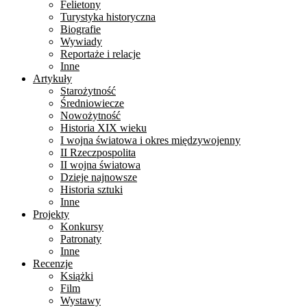
Felietony
Turystyka historyczna
Biografie
Wywiady
Reportaże i relacje
Inne
Artykuły
Starożytność
Średniowiecze
Nowożytność
Historia XIX wieku
I wojna światowa i okres międzywojenny
II Rzeczpospolita
II wojna światowa
Dzieje najnowsze
Historia sztuki
Inne
Projekty
Konkursy
Patronaty
Inne
Recenzje
Książki
Film
Wystawy