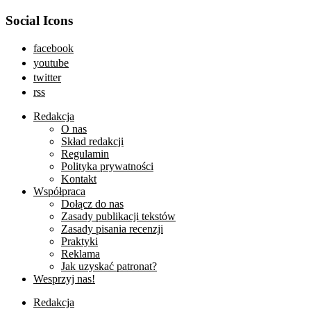
Social Icons
facebook
youtube
twitter
rss
Redakcja
O nas
Skład redakcji
Regulamin
Polityka prywatności
Kontakt
Współpraca
Dołącz do nas
Zasady publikacji tekstów
Zasady pisania recenzji
Praktyki
Reklama
Jak uzyskać patronat?
Wesprzyj nas!
Redakcja