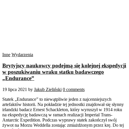
Inne
Wydarzenia
Brytyjscy naukowcy podejmą się kolejnej ekspedycji
w poszukiwaniu wraku statku badawczego
„Endurance”
19 lipca 2021
by
Jakub Zieliński
0 comments
Statek „Endurance” to niewątpliwie jeden z najcenniejszych
artefaktów historii. Na pokładzie tej jednostki znajdował się słynny
irlandzki badacz Ernest Schackleton, który wyruszył w 1914 roku
na ekspedycję badawczą w ramach realizacji Imperial Trans-
Antarctic Expedition. Podczas wyprawy statek zakończył swój
żywot na Morzu Weddella zostając zmiażdżonym przez krę. Do tej