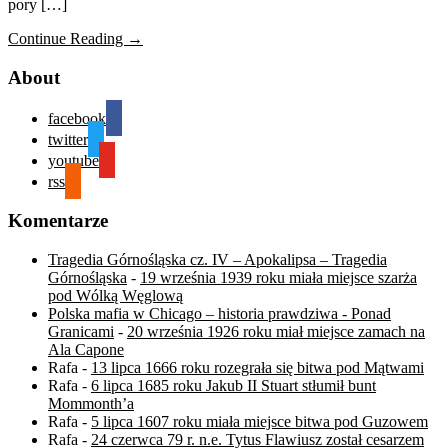
pory […]
Continue Reading →
About
facebook
twitter
youtube
rss
Komentarze
Tragedia Górnośląska cz. IV – Apokalipsa – Tragedia
Górnośląska
-
19 września 1939 roku miała miejsce szarża
pod Wólką Węglową
Polska mafia w Chicago – historia prawdziwa - Ponad
Granicami
-
20 września 1926 roku miał miejsce zamach na
Ala Capone
Rafa
-
13 lipca 1666 roku rozegrała się bitwa pod Mątwami
Rafa
-
6 lipca 1685 roku Jakub II Stuart stłumił bunt
Mommonth’a
Rafa
-
5 lipca 1607 roku miała miejsce bitwa pod Guzowem
Rafa
-
24 czerwca 79 r. n.e. Tytus Flawiusz został cesarzem