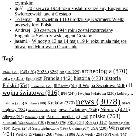
rzymskim
gość
-
20 czerwca 1944 roku został rozstrzelany Eugeniusz
Świerczewski, agent Gestapo
ToTemat
-
30 kwietnia 1310 urodził się Kazimierz Wielki,
przyszły król Polski
Andrzej
-
20 czerwca 1944 roku został rozstrzelany
Eugeniusz Świerczewski, agent Gestapo
jasam1
-
W nocy z 13 na 14 maja 1944 roku miała miejsce
bitwa pod Murowaną Oszmianką
Tagi
archeologia
(870)
2025
(326)
Anglia
(229)
1944
(179)
1945
(193)
historia
Francja
(442)
historia
(473)
bitwy
(355)
Egipt
(202)
II
Polski
(554)
II Wojna Światowa
(406)
III Rzesza
(201)
hiszpania
(179)
wojna światowa
(916)
IPN
(247)
kobiety w
I wojna światowa
(230)
news
(3078)
Kraków
(370)
historii
(255)
news
Konkurs
(180)
Niemcy
(471)
news światowy
(346)
krajowy
(284)
news ze świata
(188)
polska
(763)
Patronat medialny
(294)
odkrycie
(213)
Patronat
(170)
Rosja
(312)
PRL
(264)
Powstanie Warszawskie
(192)
Poznań
(179)
Rzeczpospolita
Warszawa
Rzym
(243)
Ukraina
(207)
USA
(230)
(180)
Stany zjednoczone
(199)
(434)
XIX wiek
(294)
Wielka Brytania
(268)
Włochy
(196)
XVI wiek
(179)