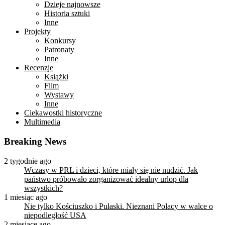
Dzieje najnowsze
Historia sztuki
Inne
Projekty
Konkursy
Patronaty
Inne
Recenzje
Książki
Film
Wystawy
Inne
Ciekawostki historyczne
Multimedia
Breaking News
2 tygodnie ago
Wczasy w PRL i dzieci, które miały się nie nudzić. Jak
państwo próbowało zorganizować idealny urlop dla
wszystkich?
1 miesiąc ago
Nie tylko Kościuszko i Pułaski. Nieznani Polacy w walce o
niepodległość USA
2 miesiące ago