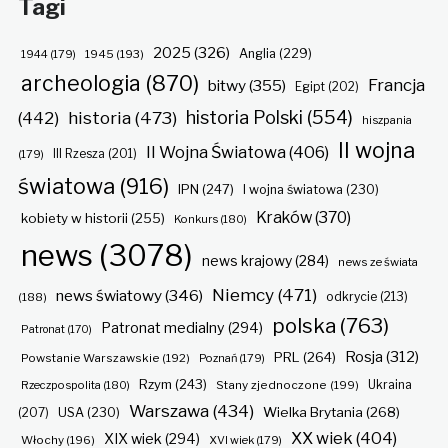
Tagi
2025
(326)
Anglia
(229)
1944
(179)
1945
(193)
archeologia
(870)
Francja
bitwy
(355)
Egipt
(202)
historia Polski
(554)
historia
(473)
(442)
hiszpania
II wojna
II Wojna Światowa
(406)
(179)
III Rzesza
(201)
światowa
(916)
IPN
(247)
I wojna światowa
(230)
Kraków
(370)
kobiety w historii
(255)
Konkurs
(180)
news
(3078)
news krajowy
(284)
news ze świata
Niemcy
(471)
news światowy
(346)
odkrycie
(213)
(188)
polska
(763)
Patronat medialny
(294)
Patronat
(170)
Rosja
(312)
PRL
(264)
Powstanie Warszawskie
(192)
Poznań
(179)
Rzym
(243)
Ukraina
Rzeczpospolita
(180)
Stany zjednoczone
(199)
Warszawa
(434)
Wielka Brytania
(268)
(207)
USA
(230)
XX wiek
(404)
XIX wiek
(294)
Włochy
(196)
XVI wiek
(179)