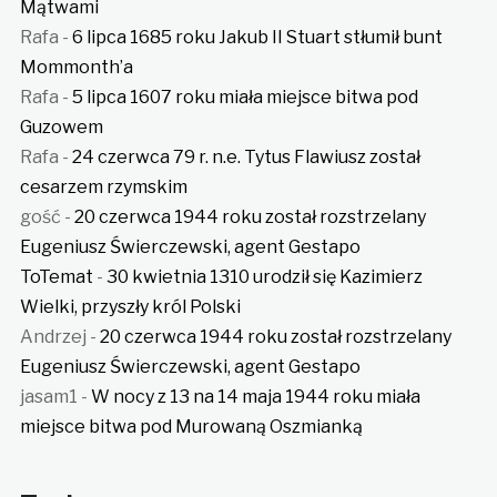
Mątwami
Rafa
-
6 lipca 1685 roku Jakub II Stuart stłumił bunt
Mommonth’a
Rafa
-
5 lipca 1607 roku miała miejsce bitwa pod
Guzowem
Rafa
-
24 czerwca 79 r. n.e. Tytus Flawiusz został
cesarzem rzymskim
gość
-
20 czerwca 1944 roku został rozstrzelany
Eugeniusz Świerczewski, agent Gestapo
ToTemat
-
30 kwietnia 1310 urodził się Kazimierz
Wielki, przyszły król Polski
Andrzej
-
20 czerwca 1944 roku został rozstrzelany
Eugeniusz Świerczewski, agent Gestapo
jasam1
-
W nocy z 13 na 14 maja 1944 roku miała
miejsce bitwa pod Murowaną Oszmianką