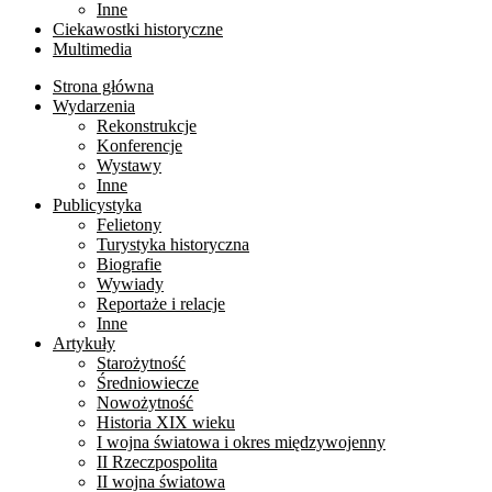
Inne
Ciekawostki historyczne
Multimedia
Strona główna
Wydarzenia
Rekonstrukcje
Konferencje
Wystawy
Inne
Publicystyka
Felietony
Turystyka historyczna
Biografie
Wywiady
Reportaże i relacje
Inne
Artykuły
Starożytność
Średniowiecze
Nowożytność
Historia XIX wieku
I wojna światowa i okres międzywojenny
II Rzeczpospolita
II wojna światowa