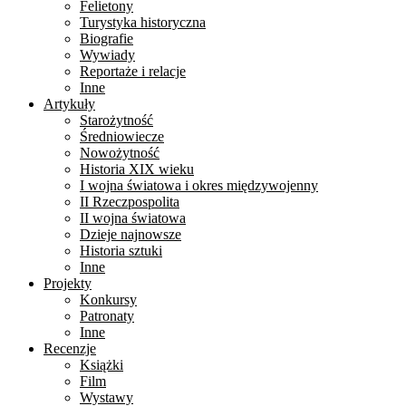
Felietony
Turystyka historyczna
Biografie
Wywiady
Reportaże i relacje
Inne
Artykuły
Starożytność
Średniowiecze
Nowożytność
Historia XIX wieku
I wojna światowa i okres międzywojenny
II Rzeczpospolita
II wojna światowa
Dzieje najnowsze
Historia sztuki
Inne
Projekty
Konkursy
Patronaty
Inne
Recenzje
Książki
Film
Wystawy