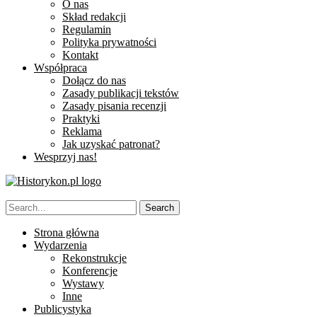
O nas
Skład redakcji
Regulamin
Polityka prywatności
Kontakt
Współpraca
Dołącz do nas
Zasady publikacji tekstów
Zasady pisania recenzji
Praktyki
Reklama
Jak uzyskać patronat?
Wesprzyj nas!
Strona główna
Wydarzenia
Rekonstrukcje
Konferencje
Wystawy
Inne
Publicystyka