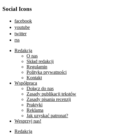
Social Icons
facebook
youtube
twitter
rss
Redakcja
O nas
Skład redakcji
Regulamin
Polityka prywatności
Kontakt
Współpraca
Dołącz do nas
Zasady publikacji tekstów
Zasady pisania recenzji
Praktyki
Reklama
Jak uzyskać patronat?
Wesprzyj nas!
Redakcja