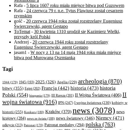
Mommonth’a
Rafa
-
5 lipca 1607 roku miała miejsce bitwa pod Guzowem
Rafa
-
24 czerwca 79 r. n.e. Tytus Flawiusz został cesarzem
rzymskim
gość
-
20 czerwca 1944 roku został rozstrzelany Eugeniusz
Świerczewski, agent Gestapo
ToTemat
-
30 kwietnia 1310 urodził się Kazimierz Wielki,
przyszły król Polski
Andrzej
-
20 czerwca 1944 roku został rozstrzelany
Eugeniusz Świerczewski, agent Gestapo
jasam1
-
W nocy z 13 na 14 maja 1944 roku miała miejsce
bitwa pod Murowaną Oszmianką
Tagi
archeologia
(870)
2025
(326)
Anglia
(229)
1944
(179)
1945
(193)
historia
Francja
(442)
historia
(473)
bitwy
(355)
Egipt
(202)
II
Polski
(554)
II Wojna Światowa
(406)
III Rzesza
(201)
hiszpania
(179)
wojna światowa
(916)
IPN
(247)
kobiety w
I wojna światowa
(230)
news
(3078)
Kraków
(370)
historii
(255)
news
Konkurs
(180)
Niemcy
(471)
news światowy
(346)
krajowy
(284)
news ze świata
(188)
polska
(763)
Patronat medialny
(294)
odkrycie
(213)
Patronat
(170)