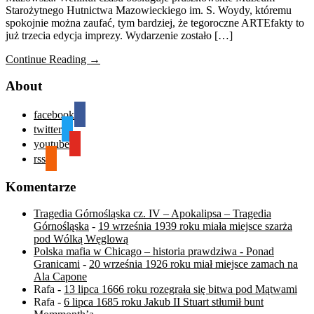
Starożytnego Hutnictwa Mazowieckiego im. S. Woydy, któremu
spokojnie można zaufać, tym bardziej, że tegoroczne ARTEfakty to
już trzecia edycja imprezy. Wydarzenie zostało […]
Continue Reading →
About
facebook
twitter
youtube
rss
Komentarze
Tragedia Górnośląska cz. IV – Apokalipsa – Tragedia
Górnośląska
-
19 września 1939 roku miała miejsce szarża
pod Wólką Węglową
Polska mafia w Chicago – historia prawdziwa - Ponad
Granicami
-
20 września 1926 roku miał miejsce zamach na
Ala Capone
Rafa
-
13 lipca 1666 roku rozegrała się bitwa pod Mątwami
Rafa
-
6 lipca 1685 roku Jakub II Stuart stłumił bunt