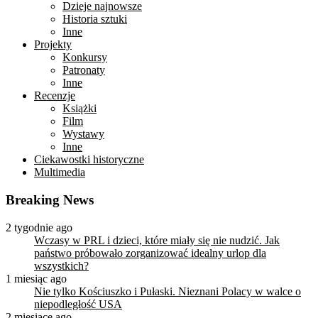
Dzieje najnowsze
Historia sztuki
Inne
Projekty
Konkursy
Patronaty
Inne
Recenzje
Książki
Film
Wystawy
Inne
Ciekawostki historyczne
Multimedia
Breaking News
2 tygodnie ago
Wczasy w PRL i dzieci, które miały się nie nudzić. Jak
państwo próbowało zorganizować idealny urlop dla
wszystkich?
1 miesiąc ago
Nie tylko Kościuszko i Pułaski. Nieznani Polacy w walce o
niepodległość USA
2 miesiące ago