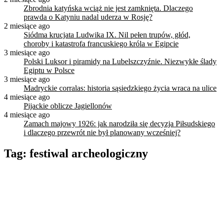
Zbrodnia katyńska wciąż nie jest zamknięta. Dlaczego
prawda o Katyniu nadal uderza w Rosję?
2 miesiące ago
Siódma krucjata Ludwika IX. Nil pełen trupów, głód,
choroby i katastrofa francuskiego króla w Egipcie
3 miesiące ago
Polski Luksor i piramidy na Lubelszczyźnie. Niezwykłe ślady
Egiptu w Polsce
3 miesiące ago
Madryckie corralas: historia sąsiedzkiego życia wraca na ulice
4 miesiące ago
Pijackie oblicze Jagiellonów
4 miesiące ago
Zamach majowy 1926: jak narodziła się decyzja Piłsudskiego
i dlaczego przewrót nie był planowany wcześniej?
Tag:
festiwal archeologiczny