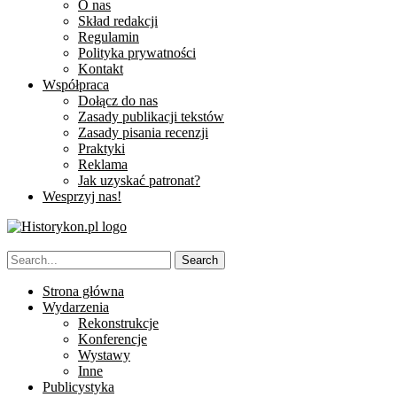
O nas
Skład redakcji
Regulamin
Polityka prywatności
Kontakt
Współpraca
Dołącz do nas
Zasady publikacji tekstów
Zasady pisania recenzji
Praktyki
Reklama
Jak uzyskać patronat?
Wesprzyj nas!
Strona główna
Wydarzenia
Rekonstrukcje
Konferencje
Wystawy
Inne
Publicystyka