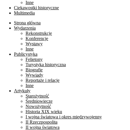
Inne
Ciekawostki historyczne
Multimedia
Strona główna
Wydarzenia
Rekonstrukcje
Konferencje
Wystawy
Inne
Publicystyka
Felietony
Turystyka historyczna
Biografie
Wywiady
Reportaże i relacje
Inne
Artykuły
Starożytność
Średniowiecze
Nowożytność
Historia XIX wieku
I wojna światowa i okres międzywojenny
II Rzeczpospolita
II wojna światowa