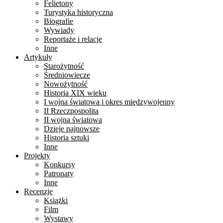
Felietony
Turystyka historyczna
Biografie
Wywiady
Reportaże i relacje
Inne
Artykuły
Starożytność
Średniowiecze
Nowożytność
Historia XIX wieku
I wojna światowa i okres międzywojenny
II Rzeczpospolita
II wojna światowa
Dzieje najnowsze
Historia sztuki
Inne
Projekty
Konkursy
Patronaty
Inne
Recenzje
Książki
Film
Wystawy