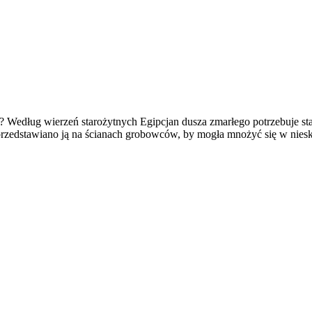
ie? Według wierzeń starożytnych Egipcjan dusza zmarłego potrzebuje s
 przedstawiano ją na ścianach grobowców, by mogła mnożyć się w nie