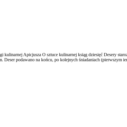
gi kulinarnej Apicjusza O sztuce kulinarnej ksiąg dziesięć Desery s
com. Deser podawano na końcu, po kolejnych śniadaniach (pierwszym ien