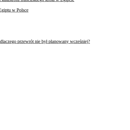
Egiptu w Polsce
 dlaczego przewrót nie był planowany wcześniej?