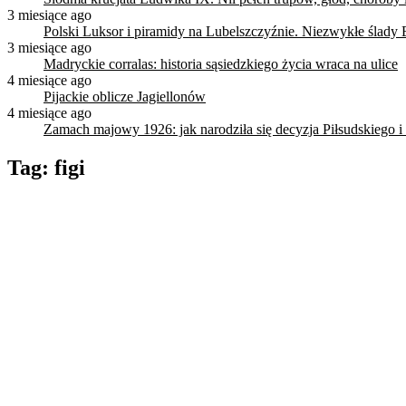
3 miesiące ago
Polski Luksor i piramidy na Lubelszczyźnie. Niezwykłe ślady 
3 miesiące ago
Madryckie corralas: historia sąsiedzkiego życia wraca na ulice
4 miesiące ago
Pijackie oblicze Jagiellonów
4 miesiące ago
Zamach majowy 1926: jak narodziła się decyzja Piłsudskiego i
Tag:
figi