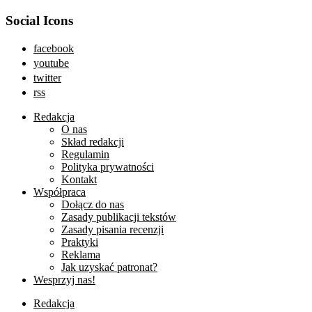
Social Icons
facebook
youtube
twitter
rss
Redakcja
O nas
Skład redakcji
Regulamin
Polityka prywatności
Kontakt
Współpraca
Dołącz do nas
Zasady publikacji tekstów
Zasady pisania recenzji
Praktyki
Reklama
Jak uzyskać patronat?
Wesprzyj nas!
Redakcja