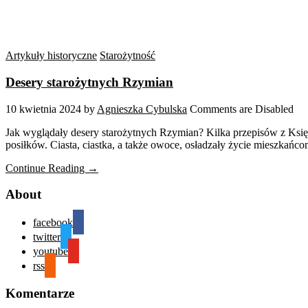
Artykuły historyczne
Starożytność
Desery starożytnych Rzymian
10 kwietnia 2024
by
Agnieszka Cybulska
Comments are Disabled
Jak wyglądały desery starożytnych Rzymian? Kilka przepisów z Księ
posiłków. Ciasta, ciastka, a także owoce, osładzały życie mieszkań
Continue Reading →
About
facebook
twitter
youtube
rss
Komentarze