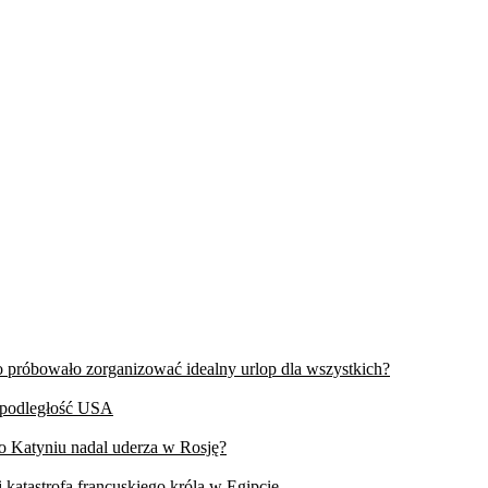
wo próbowało zorganizować idealny urlop dla wszystkich?
iepodległość USA
 o Katyniu nadal uderza w Rosję?
 katastrofa francuskiego króla w Egipcie