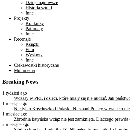
Dzieje najnowsze
Historia sztuki
Inne
Projekty
Konkursy
Patronaty
Inne
Recenzje
Książki
Film
Wystawy
Inne
Ciekawostki historyczne
Multimedia
Breaking News
1 tydzień ago
Wczasy w PRL i dzieci, które miały się nie nudzić. Jak państ
1 miesiąc ago
Nie tylko Kościuszko i Pułaski. Nieznani Polacy w walce o n
1 miesiąc ago
Zbrodnia katyńska wciąż nie jest zamknięta. Dlaczego prawda
2 miesiące ago
Siódma krucjata Ludwika IX. Nil pełen trupów, głód, choroby i