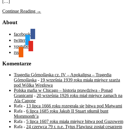
[…]
Continue Reading →
About
facebook
twitter
youtube
rss
Komentarze
Tragedia Górnośląska cz. IV – Apokalipsa – Tragedia
Górnośląska
-
19 września 1939 roku miała miejsce szarża
pod Wólką Węglową
Polska mafia w Chicago – historia prawdziwa - Ponad
Granicami
-
20 września 1926 roku miał miejsce zamach na
Ala Capone
Rafa
-
13 lipca 1666 roku rozegrała się bitwa pod Mątwami
Rafa
-
6 lipca 1685 roku Jakub II Stuart stłumił bunt
Mommonth’a
Rafa
-
5 lipca 1607 roku miała miejsce bitwa pod Guzowem
Rafa
-
24 czerwca 79 r. n.e. Tytus Flawiusz został cesarzem