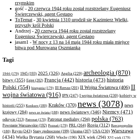
rzymskim
gość
-
20 czerwca 1944 roku został rozstrzelany Eugeniusz
Świerczewski, agent Gestapo
ToTemat
-
30 kwietnia 1310 urodził się Kazimierz Wielki,
przyszły król Polski
Andrzej
-
20 czerwca 1944 roku został rozstrzelany
Eugeniusz Świerczewski, agent Gestapo
jasam1
-
W nocy z 13 na 14 maja 1944 roku miała miejsce
bitwa pod Murowaną Oszmianką
Tagi
archeologia
(870)
2025
(326)
Anglia
(229)
1944
(179)
1945
(193)
historia
Francja
(442)
historia
(473)
bitwy
(355)
Egipt
(202)
II
Polski
(554)
II Wojna Światowa
(406)
III Rzesza
(201)
hiszpania
(179)
wojna światowa
(916)
IPN
(247)
kobiety w
I wojna światowa
(230)
news
(3078)
Kraków
(370)
historii
(255)
news
Konkurs
(180)
Niemcy
(471)
news światowy
(346)
krajowy
(284)
news ze świata
(188)
polska
(763)
Patronat medialny
(294)
odkrycie
(213)
Patronat
(170)
Rosja
(312)
PRL
(264)
Powstanie Warszawskie
(192)
Poznań
(179)
Rzeczpospolita
Warszawa
Rzym
(243)
Ukraina
(207)
USA
(230)
(180)
Stany zjednoczone
(199)
(434)
XIX wiek
(294)
Wielka Brytania
(268)
Włochy
(196)
XVI wiek
(179)