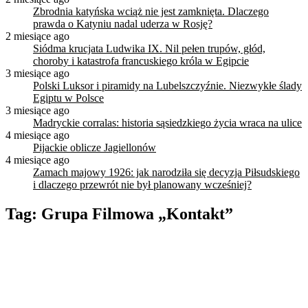
Zbrodnia katyńska wciąż nie jest zamknięta. Dlaczego
prawda o Katyniu nadal uderza w Rosję?
2 miesiące ago
Siódma krucjata Ludwika IX. Nil pełen trupów, głód,
choroby i katastrofa francuskiego króla w Egipcie
3 miesiące ago
Polski Luksor i piramidy na Lubelszczyźnie. Niezwykłe ślady
Egiptu w Polsce
3 miesiące ago
Madryckie corralas: historia sąsiedzkiego życia wraca na ulice
4 miesiące ago
Pijackie oblicze Jagiellonów
4 miesiące ago
Zamach majowy 1926: jak narodziła się decyzja Piłsudskiego
i dlaczego przewrót nie był planowany wcześniej?
Tag:
Grupa Filmowa „Kontakt”