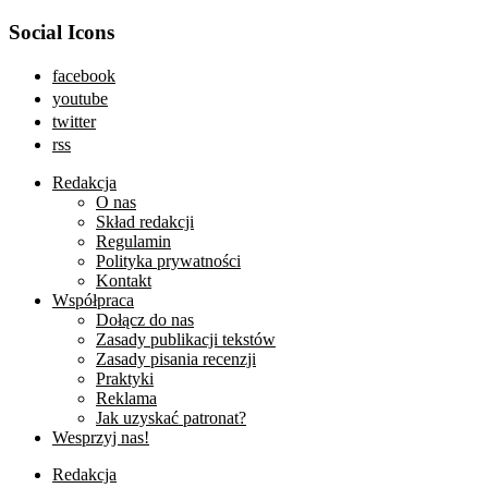
Social Icons
facebook
youtube
twitter
rss
Redakcja
O nas
Skład redakcji
Regulamin
Polityka prywatności
Kontakt
Współpraca
Dołącz do nas
Zasady publikacji tekstów
Zasady pisania recenzji
Praktyki
Reklama
Jak uzyskać patronat?
Wesprzyj nas!
Redakcja