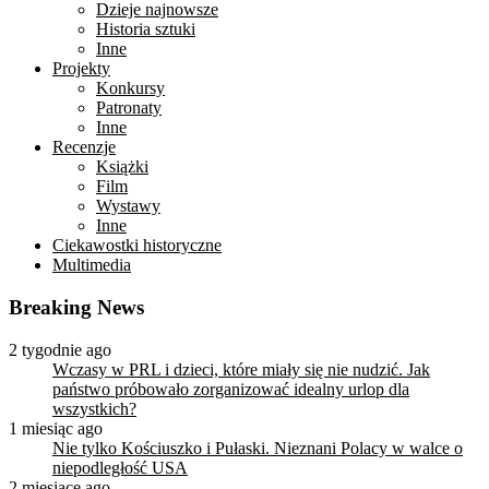
Dzieje najnowsze
Historia sztuki
Inne
Projekty
Konkursy
Patronaty
Inne
Recenzje
Książki
Film
Wystawy
Inne
Ciekawostki historyczne
Multimedia
Breaking News
2 tygodnie ago
Wczasy w PRL i dzieci, które miały się nie nudzić. Jak
państwo próbowało zorganizować idealny urlop dla
wszystkich?
1 miesiąc ago
Nie tylko Kościuszko i Pułaski. Nieznani Polacy w walce o
niepodległość USA
2 miesiące ago