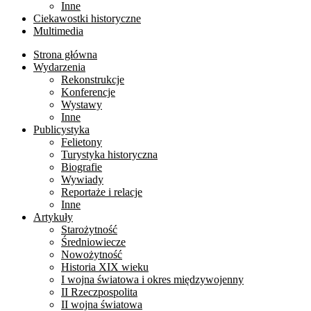
Inne
Ciekawostki historyczne
Multimedia
Strona główna
Wydarzenia
Rekonstrukcje
Konferencje
Wystawy
Inne
Publicystyka
Felietony
Turystyka historyczna
Biografie
Wywiady
Reportaże i relacje
Inne
Artykuły
Starożytność
Średniowiecze
Nowożytność
Historia XIX wieku
I wojna światowa i okres międzywojenny
II Rzeczpospolita
II wojna światowa