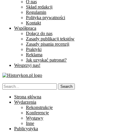
O nas
Skład redakcji
Regulamin
Polityka prywatności
Kontakt
Współpraca
Dołącz do nas
Zasady publikacji tekstów
Zasady pisania recenzji
Praktyki
Reklama
Jak uzyskać patronat?
Wesprzyj nas!
Strona główna
Wydarzenia
Rekonstrukcje
Konferencje
Wystawy
Inne
Publicystyka