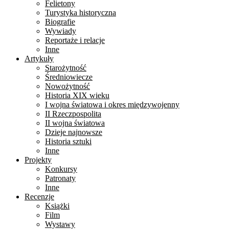
Felietony
Turystyka historyczna
Biografie
Wywiady
Reportaże i relacje
Inne
Artykuły
Starożytność
Średniowiecze
Nowożytność
Historia XIX wieku
I wojna światowa i okres międzywojenny
II Rzeczpospolita
II wojna światowa
Dzieje najnowsze
Historia sztuki
Inne
Projekty
Konkursy
Patronaty
Inne
Recenzje
Książki
Film
Wystawy