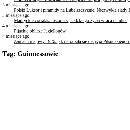
3 miesiące ago
Polski Luksor i piramidy na Lubelszczyźnie. Niezwykłe ślady 
3 miesiące ago
Madryckie corralas: historia sąsiedzkiego życia wraca na ulice
4 miesiące ago
Pijackie oblicze Jagiellonów
4 miesiące ago
Zamach majowy 1926: jak narodziła się decyzja Piłsudskiego i
Tag:
Guinnessowie