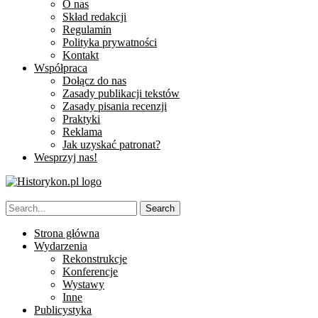
O nas
Skład redakcji
Regulamin
Polityka prywatności
Kontakt
Współpraca
Dołącz do nas
Zasady publikacji tekstów
Zasady pisania recenzji
Praktyki
Reklama
Jak uzyskać patronat?
Wesprzyj nas!
Strona główna
Wydarzenia
Rekonstrukcje
Konferencje
Wystawy
Inne
Publicystyka