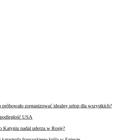
wo próbowało zorganizować idealny urlop dla wszystkich?
iepodległość USA
 o Katyniu nadal uderza w Rosję?
 katastrofa francuskiego króla w Egipcie