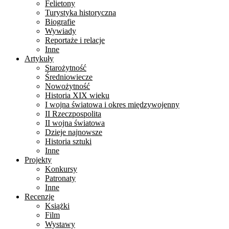
Felietony
Turystyka historyczna
Biografie
Wywiady
Reportaże i relacje
Inne
Artykuły
Starożytność
Średniowiecze
Nowożytność
Historia XIX wieku
I wojna światowa i okres międzywojenny
II Rzeczpospolita
II wojna światowa
Dzieje najnowsze
Historia sztuki
Inne
Projekty
Konkursy
Patronaty
Inne
Recenzje
Książki
Film
Wystawy