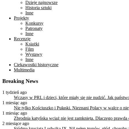
Dzieje najnowsze
Historia sztuki
Inne
Projekty
Konkursy
Patronaty
Inne
Recenzje
Książki
Film
Wystawy
Inne
Ciekawostki historyczne
Multimedia
Breaking News
1 tydzień ago
Wczasy w PRL i dzieci, które miały się nie nudzić. Jak państ
1 miesiąc ago
Nie tylko Kościuszko i Pułaski. Nieznani Polacy w walce o n
1 miesiąc ago
Zbrodnia katyńska wciąż nie jest zamknięta. Dlaczego prawda
2 miesiące ago
Siódma krucjata Ludwika IX. Nil pełen trupów, głód, choroby i