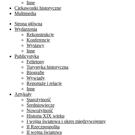
Inne
Ciekawostki historyczne
Multimedia
Strona główna
Wydarzenia
Rekonstrukcje
Konferencje
Wystawy
Inne
Publicystyka
Felietony
Turystyka historyczna
Biografie
Wywiady
Reportaże i relacje
Inne
Artykuły
Starożytność
Średniowiecze
Nowożytność
Historia XIX wieku
I wojna światowa i okres międzywojenny
II Rzeczpospolita
II wojna światowa