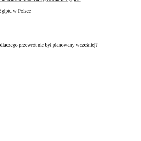
Egiptu w Polsce
 dlaczego przewrót nie był planowany wcześniej?