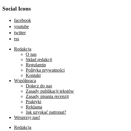
Social Icons
facebook
youtube
twitter
rss
Redakcja
O nas
Skład redakcji
Regulamin
Polityka prywatności
Kontakt
Współpraca
Dołącz do nas
Zasady publikacji tekstów
Zasady pisania recenzji
Praktyki
Reklama
Jak uzyskać patronat?
Wesprzyj nas!
Redakcja