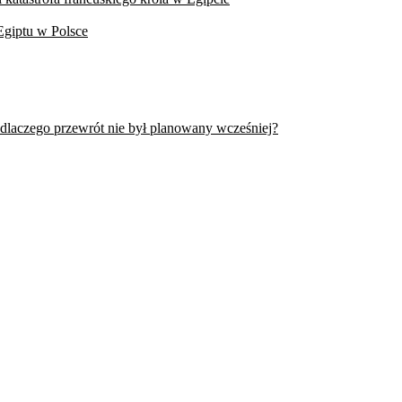
Egiptu w Polsce
 dlaczego przewrót nie był planowany wcześniej?