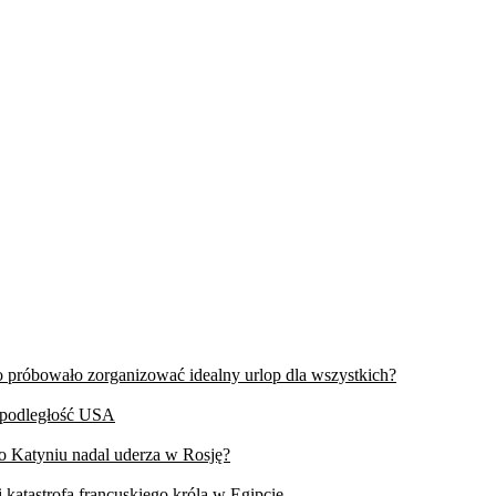
wo próbowało zorganizować idealny urlop dla wszystkich?
iepodległość USA
 o Katyniu nadal uderza w Rosję?
 katastrofa francuskiego króla w Egipcie