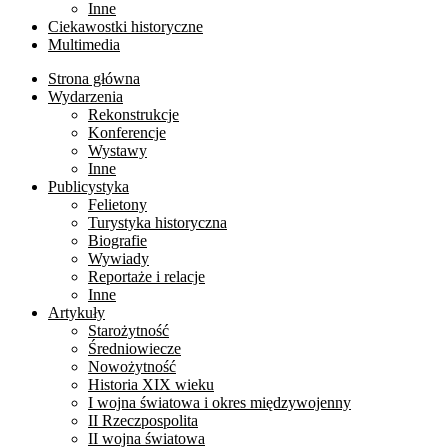
Inne
Ciekawostki historyczne
Multimedia
Strona główna
Wydarzenia
Rekonstrukcje
Konferencje
Wystawy
Inne
Publicystyka
Felietony
Turystyka historyczna
Biografie
Wywiady
Reportaże i relacje
Inne
Artykuły
Starożytność
Średniowiecze
Nowożytność
Historia XIX wieku
I wojna światowa i okres międzywojenny
II Rzeczpospolita
II wojna światowa