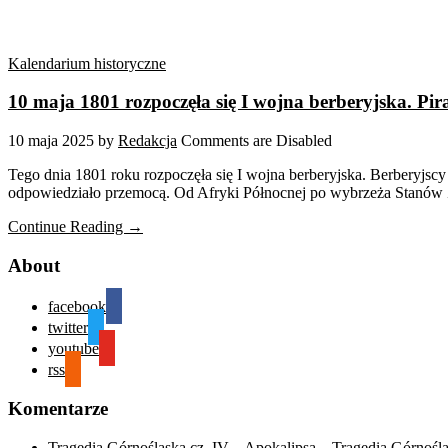
Kalendarium historyczne
10 maja 1801 rozpoczęła się I wojna berberyjska. Pir
10 maja 2025
by
Redakcja
Comments are Disabled
Tego dnia 1801 roku rozpoczęła się I wojna berberyjska. Berberyj
odpowiedziało przemocą. Od Afryki Północnej po wybrzeża Stanów Zje
Continue Reading →
About
facebook
twitter
youtube
rss
Komentarze
Tragedia Górnośląska cz. IV – Apokalipsa – Tragedia Górnośl