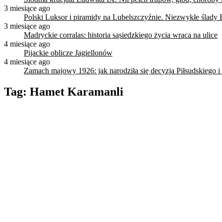
3 miesiące ago
Polski Luksor i piramidy na Lubelszczyźnie. Niezwykłe ślady 
3 miesiące ago
Madryckie corralas: historia sąsiedzkiego życia wraca na ulice
4 miesiące ago
Pijackie oblicze Jagiellonów
4 miesiące ago
Zamach majowy 1926: jak narodziła się decyzja Piłsudskiego i
Tag:
Hamet Karamanli