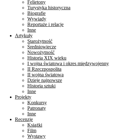
Felietony
Turystyka historyczna
Biografie
Wywiady
Reportaże i relacje
Inne
Artykuły
Starożytność
Średniowiecze
Nowożytność
Historia XIX wieku
I wojna światowa i okres międzywojenny
II Rzeczpospolita
II wojna światowa
Dzieje najnowsze
Historia sztuki
Inne
Projekty
Konkursy
Patronaty
Inne
Recenzje
Książki
Film
Wystawy