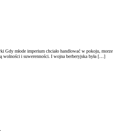
ryki Gdy młode imperium chciało handlować w pokoju, morze
ą wolności i suwerenności. I wojna berberyjska była […]
ą