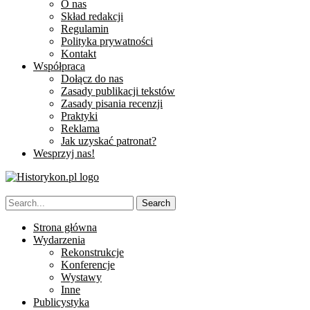
O nas
Skład redakcji
Regulamin
Polityka prywatności
Kontakt
Współpraca
Dołącz do nas
Zasady publikacji tekstów
Zasady pisania recenzji
Praktyki
Reklama
Jak uzyskać patronat?
Wesprzyj nas!
Strona główna
Wydarzenia
Rekonstrukcje
Konferencje
Wystawy
Inne
Publicystyka