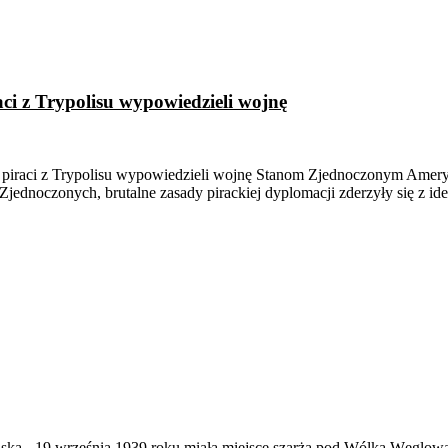
aci z Trypolisu wypowiedzieli wojnę
scy piraci z Trypolisu wypowiedzieli wojnę Stanom Zjednoczonym Ame
dnoczonych, brutalne zasady pirackiej dyplomacji zderzyły się z ide
ąska
-
19 września 1939 roku miała miejsce szarża pod Wólką Węglow