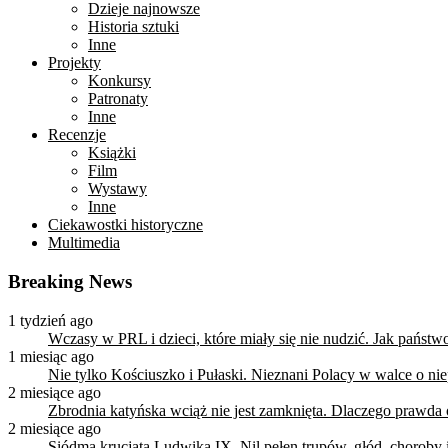
Dzieje najnowsze
Historia sztuki
Inne
Projekty
Konkursy
Patronaty
Inne
Recenzje
Książki
Film
Wystawy
Inne
Ciekawostki historyczne
Multimedia
Breaking News
1 tydzień ago
Wczasy w PRL i dzieci, które miały się nie nudzić. Jak państ
1 miesiąc ago
Nie tylko Kościuszko i Pułaski. Nieznani Polacy w walce o n
2 miesiące ago
Zbrodnia katyńska wciąż nie jest zamknięta. Dlaczego prawda
2 miesiące ago
Siódma krucjata Ludwika IX. Nil pełen trupów, głód, choroby i