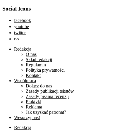
Social Icons
facebook
youtube
twitter
rss
Redakcja
O nas
Skład redakcji
Regulamin
Polityka prywatności
Kontakt
Współpraca
Dołącz do nas
Zasady publikacji tekstów
Zasady pisania recenzji
Praktyki
Reklama
Jak uzyskać patronat?
Wesprzyj nas!
Redakcja