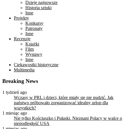
Dzieje najnowsze
Historia sztuki
Inne
Projekty
Konkursy
Patronaty
Inne
Recenzje
Książki
Film
Wystawy
Inne
Ciekawostki historyczne
Multimedia
Breaking News
1 tydzień ago
Wczasy w PRL i dzieci, które miały się nie nudzić. Jak
państwo próbowało zorganizować idealny urlop dla
wszystkich?
1 miesiąc ago
Nie tylko Kościuszko i Pułaski. Nieznani Polacy w walce o
niepodległość USA
1 miesiąc ago