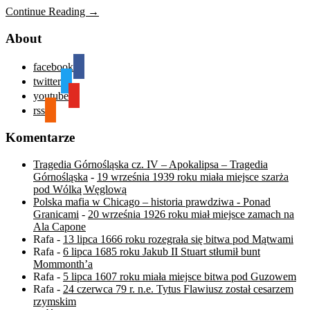
Continue Reading →
About
facebook
twitter
youtube
rss
Komentarze
Tragedia Górnośląska cz. IV – Apokalipsa – Tragedia
Górnośląska
-
19 września 1939 roku miała miejsce szarża
pod Wólką Węglową
Polska mafia w Chicago – historia prawdziwa - Ponad
Granicami
-
20 września 1926 roku miał miejsce zamach na
Ala Capone
Rafa
-
13 lipca 1666 roku rozegrała się bitwa pod Mątwami
Rafa
-
6 lipca 1685 roku Jakub II Stuart stłumił bunt
Mommonth’a
Rafa
-
5 lipca 1607 roku miała miejsce bitwa pod Guzowem
Rafa
-
24 czerwca 79 r. n.e. Tytus Flawiusz został cesarzem
rzymskim