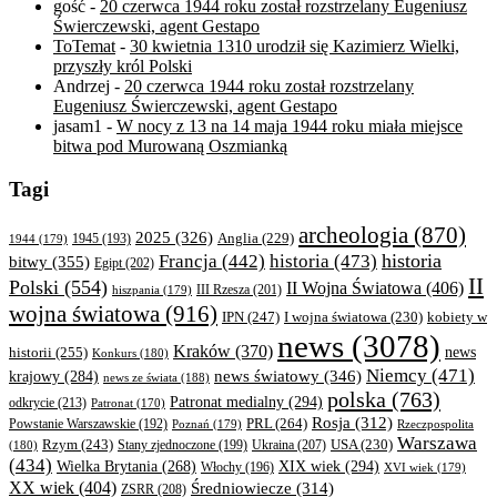
gość
-
20 czerwca 1944 roku został rozstrzelany Eugeniusz
Świerczewski, agent Gestapo
ToTemat
-
30 kwietnia 1310 urodził się Kazimierz Wielki,
przyszły król Polski
Andrzej
-
20 czerwca 1944 roku został rozstrzelany
Eugeniusz Świerczewski, agent Gestapo
jasam1
-
W nocy z 13 na 14 maja 1944 roku miała miejsce
bitwa pod Murowaną Oszmianką
Tagi
archeologia
(870)
2025
(326)
Anglia
(229)
1944
(179)
1945
(193)
historia
Francja
(442)
historia
(473)
bitwy
(355)
Egipt
(202)
II
Polski
(554)
II Wojna Światowa
(406)
III Rzesza
(201)
hiszpania
(179)
wojna światowa
(916)
IPN
(247)
kobiety w
I wojna światowa
(230)
news
(3078)
Kraków
(370)
historii
(255)
news
Konkurs
(180)
Niemcy
(471)
news światowy
(346)
krajowy
(284)
news ze świata
(188)
polska
(763)
Patronat medialny
(294)
odkrycie
(213)
Patronat
(170)
Rosja
(312)
PRL
(264)
Powstanie Warszawskie
(192)
Poznań
(179)
Rzeczpospolita
Warszawa
Rzym
(243)
Ukraina
(207)
USA
(230)
(180)
Stany zjednoczone
(199)
(434)
XIX wiek
(294)
Wielka Brytania
(268)
Włochy
(196)
XVI wiek
(179)
XX wiek
(404)
Średniowiecze
(314)
ZSRR
(208)