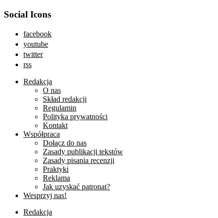
Social Icons
facebook
youtube
twitter
rss
Redakcja
O nas
Skład redakcji
Regulamin
Polityka prywatności
Kontakt
Współpraca
Dołącz do nas
Zasady publikacji tekstów
Zasady pisania recenzji
Praktyki
Reklama
Jak uzyskać patronat?
Wesprzyj nas!
Redakcja