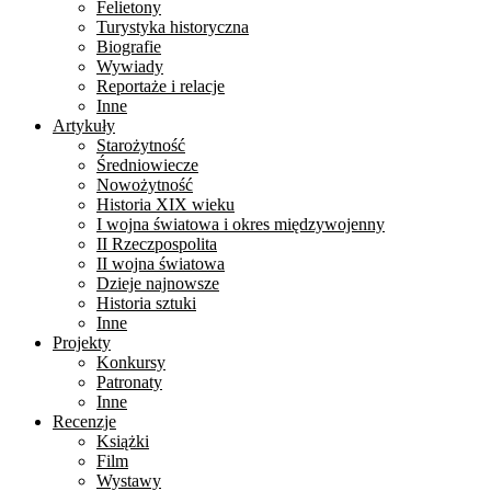
Felietony
Turystyka historyczna
Biografie
Wywiady
Reportaże i relacje
Inne
Artykuły
Starożytność
Średniowiecze
Nowożytność
Historia XIX wieku
I wojna światowa i okres międzywojenny
II Rzeczpospolita
II wojna światowa
Dzieje najnowsze
Historia sztuki
Inne
Projekty
Konkursy
Patronaty
Inne
Recenzje
Książki
Film
Wystawy