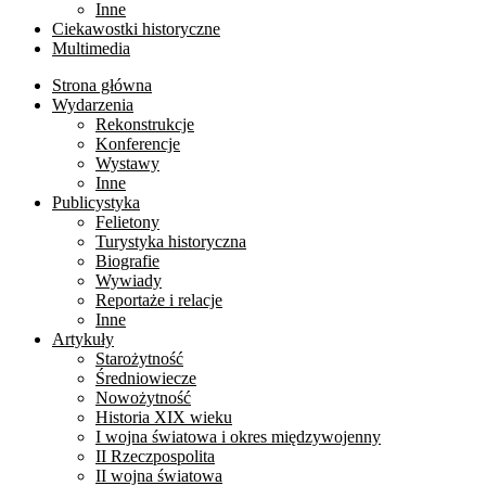
Inne
Ciekawostki historyczne
Multimedia
Strona główna
Wydarzenia
Rekonstrukcje
Konferencje
Wystawy
Inne
Publicystyka
Felietony
Turystyka historyczna
Biografie
Wywiady
Reportaże i relacje
Inne
Artykuły
Starożytność
Średniowiecze
Nowożytność
Historia XIX wieku
I wojna światowa i okres międzywojenny
II Rzeczpospolita
II wojna światowa