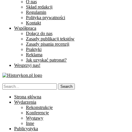
O nas
Skład redakcji
Regulamin
Polityka prywatności
Kontakt
Współpraca
Dołącz do nas
Zasady publikacji tekstów
Zasady pisania recenzji
Praktyki
Reklama
Jak uzyskać patronat?
Wesprzyj nas!
Strona główna
Wydarzenia
Rekonstrukcje
Konferencje
Wystawy
Inne
Publicystyka