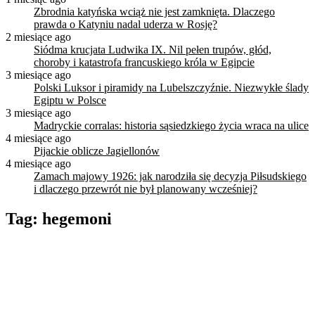
Zbrodnia katyńska wciąż nie jest zamknięta. Dlaczego
prawda o Katyniu nadal uderza w Rosję?
2 miesiące ago
Siódma krucjata Ludwika IX. Nil pełen trupów, głód,
choroby i katastrofa francuskiego króla w Egipcie
3 miesiące ago
Polski Luksor i piramidy na Lubelszczyźnie. Niezwykłe ślady
Egiptu w Polsce
3 miesiące ago
Madryckie corralas: historia sąsiedzkiego życia wraca na ulice
4 miesiące ago
Pijackie oblicze Jagiellonów
4 miesiące ago
Zamach majowy 1926: jak narodziła się decyzja Piłsudskiego
i dlaczego przewrót nie był planowany wcześniej?
Tag:
hegemoni