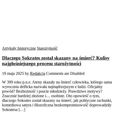
Artykuły historyczne
Starożytność
Dlaczego Sokrates został skazany na śmierć? Kulisy
najgłośniejszego procesu starożytności
19 maja 2025
by
Redakcja
Comments are Disabled
W 399 roku p.n.e. Ateny skazały na śmierć człowieka, którego sama
wyrocznia delficka nazwała najmądrzejszym z ludzi. Oficjalny
powód? Bezbożność i psucie młodzieży. Prawdziwe motywy?
Znacznie bardziej złożone i… osobiste. Oto opowieść o tym,
dlaczego Sokrates został skazany na śmierć, jak polityczne rachunki,
komediowa satyra i filozoficzna bezkompromisowość doprowadziły
Sokratesa […]