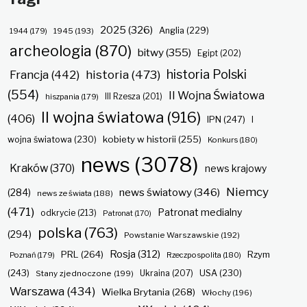
2025
(326)
Anglia
(229)
1944
(179)
1945
(193)
archeologia
(870)
bitwy
(355)
Egipt
(202)
historia Polski
historia
(473)
Francja
(442)
(554)
II Wojna Światowa
hiszpania
(179)
III Rzesza
(201)
II wojna światowa
(916)
(406)
IPN
(247)
I
kobiety w historii
(255)
wojna światowa
(230)
Konkurs
(180)
news
(3078)
Kraków
(370)
news krajowy
Niemcy
news światowy
(346)
(284)
news ze świata
(188)
(471)
Patronat medialny
odkrycie
(213)
Patronat
(170)
polska
(763)
(294)
Powstanie Warszawskie
(192)
Rosja
(312)
PRL
(264)
Rzym
Poznań
(179)
Rzeczpospolita
(180)
(243)
Ukraina
(207)
USA
(230)
Stany zjednoczone
(199)
Warszawa
(434)
Wielka Brytania
(268)
Włochy
(196)