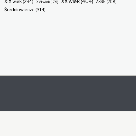
XX wiek
(404)
XIX wiek
(294)
ZSRR
(208)
XVI wiek
(179)
Średniowiecze
(314)