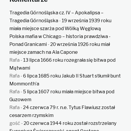
Tragedia Górnośląska cz. IV – Apokalipsa –
Tragedia Górnośląska
-
19 września 1939 roku
miała miejsce szarża pod Wólką Węglową
Polska mafia w Chicago – historia prawdziwa -
Ponad Granicami
-
20 września 1926 roku miał
miejsce zamach na Ala Capone
Rafa
-
13 lipca 1666 roku rozegrała się bitwa pod
Mątwami
Rafa
-
6 lipca 1685 roku Jakub II Stuart stłumił bunt
Mommonth’a
Rafa
-
5 lipca 1607 roku miała miejsce bitwa pod
Guzowem
Rafa
-
24 czerwca 79 r. n.e. Tytus Flawiusz został
cesarzem rzymskim
gość
-
20 czerwca 1944 roku został rozstrzelany