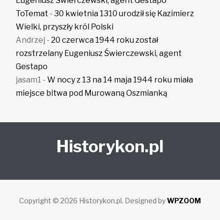
Eugeniusz Świerczewski, agent Gestapo
ToTemat
-
30 kwietnia 1310 urodził się Kazimierz
Wielki, przyszły król Polski
Andrzej
-
20 czerwca 1944 roku został
rozstrzelany Eugeniusz Świerczewski, agent
Gestapo
jasam1
-
W nocy z 13 na 14 maja 1944 roku miała
miejsce bitwa pod Murowaną Oszmianką
Historykon.pl
Copyright © 2026 Historykon.pl.
Designed by
WPZOOM