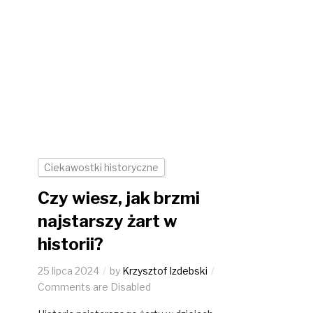
Ciekawostki historyczne
Czy wiesz, jak brzmi
najstarszy żart w
historii?
25 lipca 2024
by
Krzysztof Izdebski
Comments are Disabled