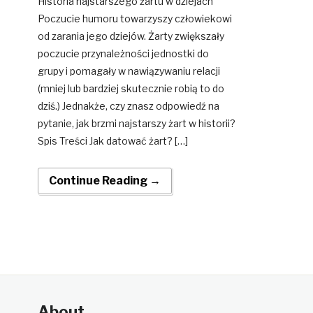
Historia najstarszego żartu w dziejach
Poczucie humoru towarzyszy człowiekowi
od zarania jego dziejów. Żarty zwiększały
poczucie przynależności jednostki do
grupy i pomagały w nawiązywaniu relacji
(mniej lub bardziej skutecznie robią to do
dziś.) Jednakże, czy znasz odpowiedź na
pytanie, jak brzmi najstarszy żart w historii?
Spis Treści Jak datować żart? […]
Continue Reading →
About