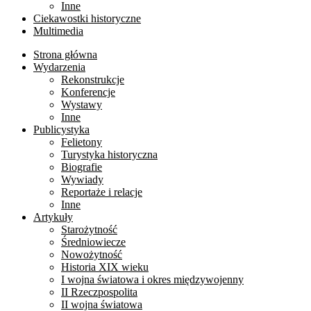
Inne
Ciekawostki historyczne
Multimedia
Strona główna
Wydarzenia
Rekonstrukcje
Konferencje
Wystawy
Inne
Publicystyka
Felietony
Turystyka historyczna
Biografie
Wywiady
Reportaże i relacje
Inne
Artykuły
Starożytność
Średniowiecze
Nowożytność
Historia XIX wieku
I wojna światowa i okres międzywojenny
II Rzeczpospolita
II wojna światowa