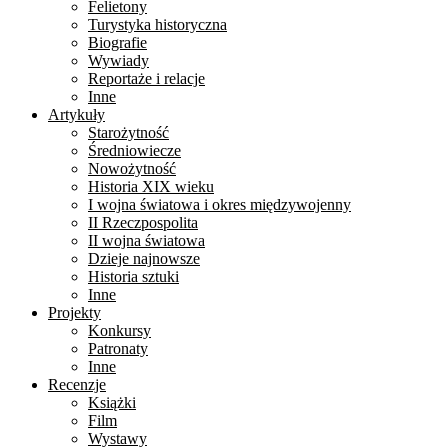
Felietony
Turystyka historyczna
Biografie
Wywiady
Reportaże i relacje
Inne
Artykuły
Starożytność
Średniowiecze
Nowożytność
Historia XIX wieku
I wojna światowa i okres międzywojenny
II Rzeczpospolita
II wojna światowa
Dzieje najnowsze
Historia sztuki
Inne
Projekty
Konkursy
Patronaty
Inne
Recenzje
Książki
Film
Wystawy