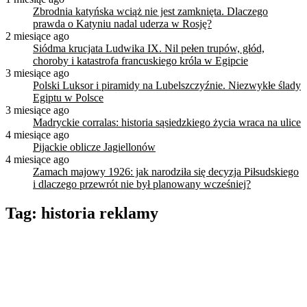
Zbrodnia katyńska wciąż nie jest zamknięta. Dlaczego
prawda o Katyniu nadal uderza w Rosję?
2 miesiące ago
Siódma krucjata Ludwika IX. Nil pełen trupów, głód,
choroby i katastrofa francuskiego króla w Egipcie
3 miesiące ago
Polski Luksor i piramidy na Lubelszczyźnie. Niezwykłe ślady
Egiptu w Polsce
3 miesiące ago
Madryckie corralas: historia sąsiedzkiego życia wraca na ulice
4 miesiące ago
Pijackie oblicze Jagiellonów
4 miesiące ago
Zamach majowy 1926: jak narodziła się decyzja Piłsudskiego
i dlaczego przewrót nie był planowany wcześniej?
Tag:
historia reklamy