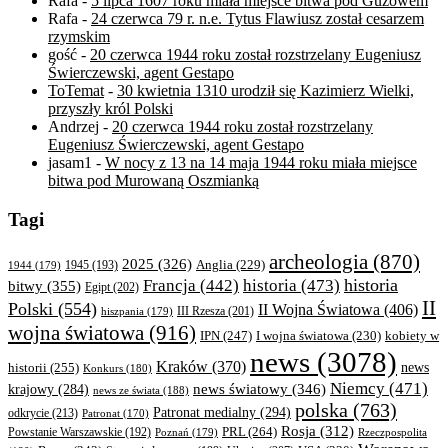
Rafa
-
5 lipca 1607 roku miała miejsce bitwa pod Guzowem
Rafa
-
24 czerwca 79 r. n.e. Tytus Flawiusz został cesarzem
rzymskim
gość
-
20 czerwca 1944 roku został rozstrzelany Eugeniusz
Świerczewski, agent Gestapo
ToTemat
-
30 kwietnia 1310 urodził się Kazimierz Wielki,
przyszły król Polski
Andrzej
-
20 czerwca 1944 roku został rozstrzelany
Eugeniusz Świerczewski, agent Gestapo
jasam1
-
W nocy z 13 na 14 maja 1944 roku miała miejsce
bitwa pod Murowaną Oszmianką
Tagi
archeologia
(870)
2025
(326)
Anglia
(229)
1944
(179)
1945
(193)
historia
Francja
(442)
historia
(473)
bitwy
(355)
Egipt
(202)
II
Polski
(554)
II Wojna Światowa
(406)
III Rzesza
(201)
hiszpania
(179)
wojna światowa
(916)
IPN
(247)
kobiety w
I wojna światowa
(230)
news
(3078)
Kraków
(370)
historii
(255)
news
Konkurs
(180)
Niemcy
(471)
news światowy
(346)
krajowy
(284)
news ze świata
(188)
polska
(763)
Patronat medialny
(294)
odkrycie
(213)
Patronat
(170)
Rosja
(312)
PRL
(264)
Powstanie Warszawskie
(192)
Poznań
(179)
Rzeczpospolita