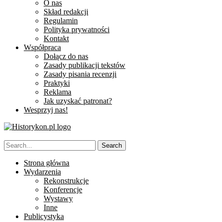
O nas
Skład redakcji
Regulamin
Polityka prywatności
Kontakt
Współpraca
Dołącz do nas
Zasady publikacji tekstów
Zasady pisania recenzji
Praktyki
Reklama
Jak uzyskać patronat?
Wesprzyj nas!
Strona główna
Wydarzenia
Rekonstrukcje
Konferencje
Wystawy
Inne
Publicystyka