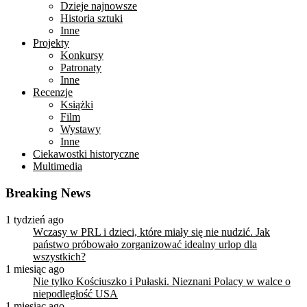
Dzieje najnowsze
Historia sztuki
Inne
Projekty
Konkursy
Patronaty
Inne
Recenzje
Książki
Film
Wystawy
Inne
Ciekawostki historyczne
Multimedia
Breaking News
1 tydzień ago
Wczasy w PRL i dzieci, które miały się nie nudzić. Jak
państwo próbowało zorganizować idealny urlop dla
wszystkich?
1 miesiąc ago
Nie tylko Kościuszko i Pułaski. Nieznani Polacy w walce o
niepodległość USA
1 miesiąc ago