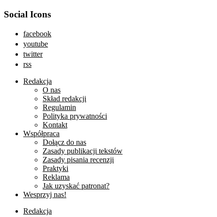
Social Icons
facebook
youtube
twitter
rss
Redakcja
O nas
Skład redakcji
Regulamin
Polityka prywatności
Kontakt
Współpraca
Dołącz do nas
Zasady publikacji tekstów
Zasady pisania recenzji
Praktyki
Reklama
Jak uzyskać patronat?
Wesprzyj nas!
Redakcja