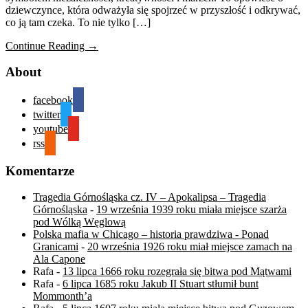
dziewczynce, która odważyła się spojrzeć w przyszłość i odkrywać,
co ją tam czeka. To nie tylko […]
Continue Reading →
About
facebook
twitter
youtube
rss
Komentarze
Tragedia Górnośląska cz. IV – Apokalipsa – Tragedia
Górnośląska
-
19 września 1939 roku miała miejsce szarża
pod Wólką Węglową
Polska mafia w Chicago – historia prawdziwa - Ponad
Granicami
-
20 września 1926 roku miał miejsce zamach na
Ala Capone
Rafa
-
13 lipca 1666 roku rozegrała się bitwa pod Mątwami
Rafa
-
6 lipca 1685 roku Jakub II Stuart stłumił bunt
Mommonth’a