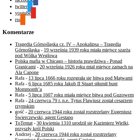
twitter
youtube
rss
Komentarze
Tragedia Górnośląska cz. IV – Apokalipsa – Tragedia
Górnośląska
-
19 września 1939 roku miała miejsce szarża
pod Wólką Węglową
Polska mafia w Chicago – historia prawdziwa - Ponad
Granicami
-
20 września 1926 roku miał miejsce zamach na
Ala Capone
Rafa
-
13 lipca 1666 roku rozegrała się bitwa pod Mątwami
Rafa
-
6 lipca 1685 roku Jakub II Stuart stłumił bunt
Mommonth’a
Rafa
-
5 lipca 1607 roku miała miejsce bitwa pod Guzowem
Rafa
-
24 czerwca 79 r. n.e. Tytus Flawiusz został cesarzem
rzymskim
gość
-
20 czerwca 1944 roku został rozstrzelany Eugeniusz
Świerczewski, agent Gestapo
ToTemat
-
30 kwietnia 1310 urodził się Kazimierz Wielki,
przyszły król Polski
Andrzej
-
20 czerwca 1944 roku został rozstrzelany
Eugeniusz Świerczewski, agent Gestapo