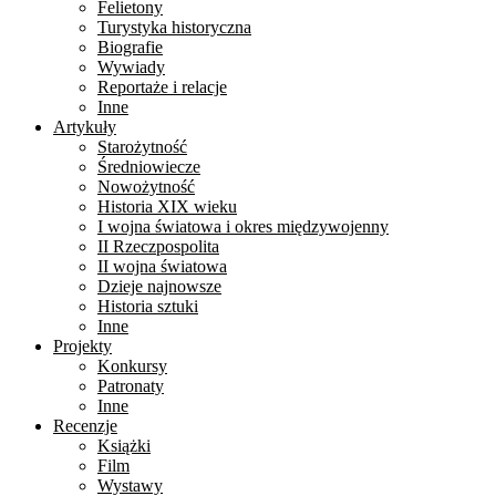
Felietony
Turystyka historyczna
Biografie
Wywiady
Reportaże i relacje
Inne
Artykuły
Starożytność
Średniowiecze
Nowożytność
Historia XIX wieku
I wojna światowa i okres międzywojenny
II Rzeczpospolita
II wojna światowa
Dzieje najnowsze
Historia sztuki
Inne
Projekty
Konkursy
Patronaty
Inne
Recenzje
Książki
Film
Wystawy