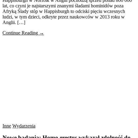
Happisburgh w Norfolk w Anglii pochodzą sprzed ponad 800 000
lat, co czyni je najstarszymi znanymi śladami hominidów poza
Afryką Ślady stóp w Happisburgh to odciski pięciu wczesnych
ludzi, w tym dzieci, odkryte przez naukowców w 2013 roku w
Anglii. […]
Continue Reading →
Inne
Wydarzenia
Nowe badania: Homo erectus wykazał zdolność do