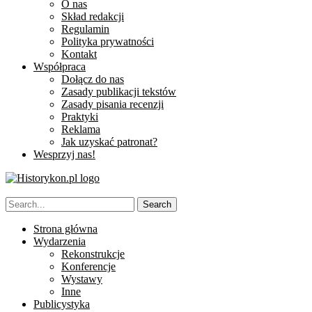
O nas
Skład redakcji
Regulamin
Polityka prywatności
Kontakt
Współpraca
Dołącz do nas
Zasady publikacji tekstów
Zasady pisania recenzji
Praktyki
Reklama
Jak uzyskać patronat?
Wesprzyj nas!
Strona główna
Wydarzenia
Rekonstrukcje
Konferencje
Wystawy
Inne
Publicystyka