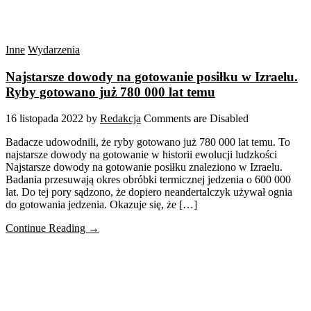
Inne
Wydarzenia
Najstarsze dowody na gotowanie posiłku w Izraelu.
Ryby gotowano już 780 000 lat temu
16 listopada 2022
by
Redakcja
Comments are Disabled
Badacze udowodnili, że ryby gotowano już 780 000 lat temu. To
najstarsze dowody na gotowanie w historii ewolucji ludzkości
Najstarsze dowody na gotowanie posiłku znaleziono w Izraelu.
Badania przesuwają okres obróbki termicznej jedzenia o 600 000
lat. Do tej pory sądzono, że dopiero neandertalczyk używał ognia
do gotowania jedzenia. Okazuje się, że […]
Continue Reading →