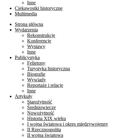
Inne
Ciekawostki historyczne
Multimedia
Strona główna
Wydarzenia
Rekonstrukcje
Konferencje
Wystawy
Inne
Publicystyka
Felietony
Turystyka historyczna
Biografie
Wywiady
Reportaże i relacje
Inne
Artykuły
Starożytność
Średniowiecze
Nowożytność
Historia XIX wieku
I wojna światowa i okres międzywojenny
II Rzeczpospolita
II wojna światowa