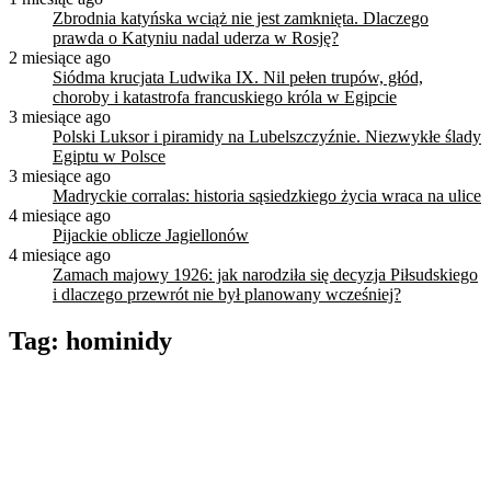
Zbrodnia katyńska wciąż nie jest zamknięta. Dlaczego
prawda o Katyniu nadal uderza w Rosję?
2 miesiące ago
Siódma krucjata Ludwika IX. Nil pełen trupów, głód,
choroby i katastrofa francuskiego króla w Egipcie
3 miesiące ago
Polski Luksor i piramidy na Lubelszczyźnie. Niezwykłe ślady
Egiptu w Polsce
3 miesiące ago
Madryckie corralas: historia sąsiedzkiego życia wraca na ulice
4 miesiące ago
Pijackie oblicze Jagiellonów
4 miesiące ago
Zamach majowy 1926: jak narodziła się decyzja Piłsudskiego
i dlaczego przewrót nie był planowany wcześniej?
Tag:
hominidy