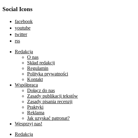
Social Icons
facebook
youtube
twitter
rss
Redakcja
O nas
Skład redakcji
Regulamin
Polityka prywatności
Kontakt
Współpraca
Dołącz do nas
Zasady publikacji tekstów
Zasady pisania recenzji
Praktyki
Reklama
Jak uzyskać patronat?
Wesprzyj nas!
Redakcja