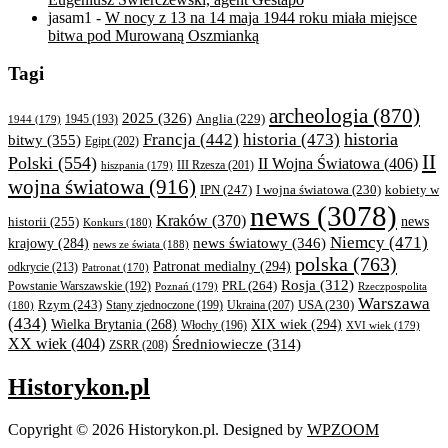
jasam1
-
W nocy z 13 na 14 maja 1944 roku miała miejsce
bitwa pod Murowaną Oszmianką
Tagi
archeologia
(870)
2025
(326)
Anglia
(229)
1944
(179)
1945
(193)
historia
Francja
(442)
historia
(473)
bitwy
(355)
Egipt
(202)
II
Polski
(554)
II Wojna Światowa
(406)
III Rzesza
(201)
hiszpania
(179)
wojna światowa
(916)
IPN
(247)
kobiety w
I wojna światowa
(230)
news
(3078)
Kraków
(370)
historii
(255)
news
Konkurs
(180)
Niemcy
(471)
news światowy
(346)
krajowy
(284)
news ze świata
(188)
polska
(763)
Patronat medialny
(294)
odkrycie
(213)
Patronat
(170)
Rosja
(312)
PRL
(264)
Powstanie Warszawskie
(192)
Poznań
(179)
Rzeczpospolita
Warszawa
Rzym
(243)
Ukraina
(207)
USA
(230)
(180)
Stany zjednoczone
(199)
(434)
XIX wiek
(294)
Wielka Brytania
(268)
Włochy
(196)
XVI wiek
(179)
XX wiek
(404)
Średniowiecze
(314)
ZSRR
(208)
Historykon.pl
Copyright © 2026 Historykon.pl.
Designed by
WPZOOM