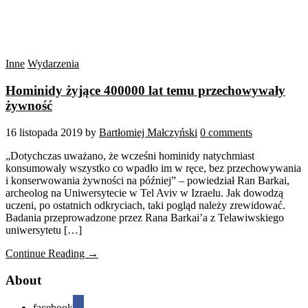
Inne
Wydarzenia
Hominidy żyjące 400000 lat temu przechowywały
żywność
16 listopada 2019
by
Bartłomiej Małczyński
0 comments
„Dotychczas uważano, że wcześni hominidy natychmiast
konsumowały wszystko co wpadło im w ręce, bez przechowywania
i konserwowania żywności na później” – powiedział Ran Barkai,
archeolog na Uniwersytecie w Tel Aviv w Izraelu. Jak dowodzą
uczeni, po ostatnich odkryciach, taki pogląd należy zrewidować.
Badania przeprowadzone przez Rana Barkai’a z Telawiwskiego
uniwersytetu […]
Continue Reading →
About
facebook