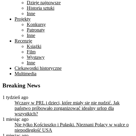
Dzieje najnowsze
Historia sztuki
Inne
Projekty
Konkursy
Patronaty
Inne
Recenzje
Książki
Film
Wystawy
Inne
Ciekawostki historyczne
Multimedia
Breaking News
1 tydzień ago
Wczasy w PRL i dzieci, które miały się nie nudzić. Jak
państwo próbowało zorganizować idealny urlop dla
wszystkich?
1 miesiąc ago
Nie tylko Kościuszko i Pułaski. Nieznani Polacy w walce o
niepodległość USA
1 miesiąc ago