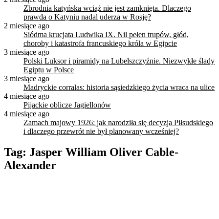
Zbrodnia katyńska wciąż nie jest zamknięta. Dlaczego
prawda o Katyniu nadal uderza w Rosję?
2 miesiące ago
Siódma krucjata Ludwika IX. Nil pełen trupów, głód,
choroby i katastrofa francuskiego króla w Egipcie
3 miesiące ago
Polski Luksor i piramidy na Lubelszczyźnie. Niezwykłe ślady
Egiptu w Polsce
3 miesiące ago
Madryckie corralas: historia sąsiedzkiego życia wraca na ulice
4 miesiące ago
Pijackie oblicze Jagiellonów
4 miesiące ago
Zamach majowy 1926: jak narodziła się decyzja Piłsudskiego
i dlaczego przewrót nie był planowany wcześniej?
Tag:
Jasper William Oliver Cable-
Alexander