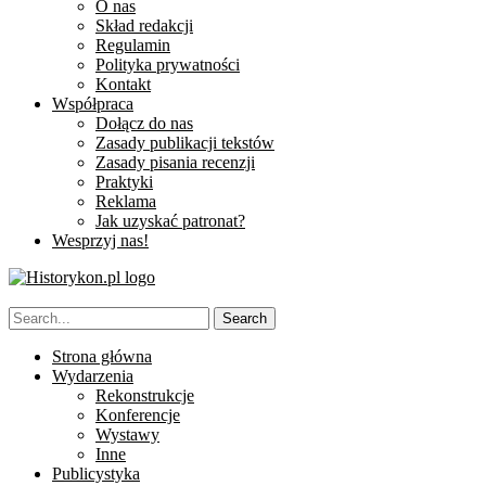
O nas
Skład redakcji
Regulamin
Polityka prywatności
Kontakt
Współpraca
Dołącz do nas
Zasady publikacji tekstów
Zasady pisania recenzji
Praktyki
Reklama
Jak uzyskać patronat?
Wesprzyj nas!
Strona główna
Wydarzenia
Rekonstrukcje
Konferencje
Wystawy
Inne
Publicystyka