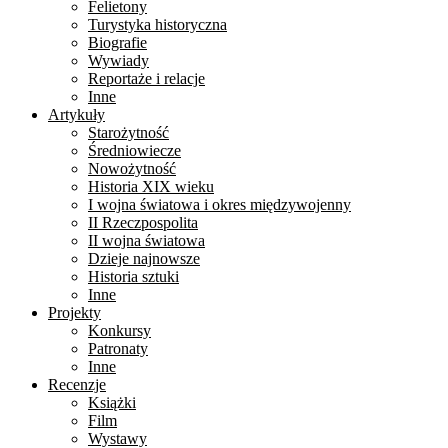
Felietony
Turystyka historyczna
Biografie
Wywiady
Reportaże i relacje
Inne
Artykuły
Starożytność
Średniowiecze
Nowożytność
Historia XIX wieku
I wojna światowa i okres międzywojenny
II Rzeczpospolita
II wojna światowa
Dzieje najnowsze
Historia sztuki
Inne
Projekty
Konkursy
Patronaty
Inne
Recenzje
Książki
Film
Wystawy