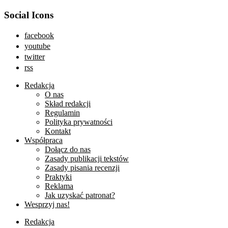
Social Icons
facebook
youtube
twitter
rss
Redakcja
O nas
Skład redakcji
Regulamin
Polityka prywatności
Kontakt
Współpraca
Dołącz do nas
Zasady publikacji tekstów
Zasady pisania recenzji
Praktyki
Reklama
Jak uzyskać patronat?
Wesprzyj nas!
Redakcja