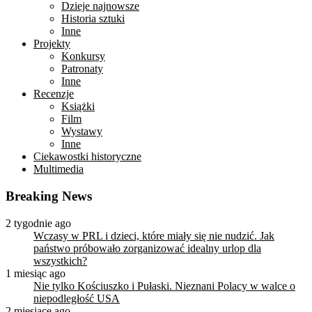
Dzieje najnowsze
Historia sztuki
Inne
Projekty
Konkursy
Patronaty
Inne
Recenzje
Książki
Film
Wystawy
Inne
Ciekawostki historyczne
Multimedia
Breaking News
2 tygodnie ago
Wczasy w PRL i dzieci, które miały się nie nudzić. Jak
państwo próbowało zorganizować idealny urlop dla
wszystkich?
1 miesiąc ago
Nie tylko Kościuszko i Pułaski. Nieznani Polacy w walce o
niepodległość USA
2 miesiące ago