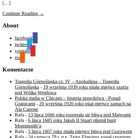
[…]
Continue Reading →
About
facebook
twitter
youtube
rss
Komentarze
Tragedia Górnośląska cz. IV – Apokalipsa – Tragedia
Górnośląska
-
19 września 1939 roku miała miejsce szarża
pod Wólką Węglową
Polska mafia w Chicago – historia prawdziwa - Ponad
Granicami
-
20 września 1926 roku miał miejsce zamach na
Ala Capone
Rafa
-
13 lipca 1666 roku rozegrała się bitwa pod Mątwami
Rafa
-
6 lipca 1685 roku Jakub II Stuart stłumił bunt
Mommonth’a
Rafa
-
5 lipca 1607 roku miała miejsce bitwa pod Guzowem
Rafa
-
24 czerwca 79 r. n.e. Tytus Flawiusz został cesarzem