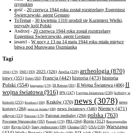
rzymskim
gość
-
20 czerwca 1944 roku został rozstrzelany Eugeniusz
Świerczewski, agent Gestapo
ToTemat
-
30 kwietnia 1310 urodził się Kazimierz Wielki,
przyszły król Polski
Andrzej
-
20 czerwca 1944 roku został rozstrzelany
Eugeniusz Świerczewski, agent Gestapo
jasam1
-
W nocy z 13 na 14 maja 1944 roku miała miejsce
bitwa pod Murowaną Oszmianką
Tagi
archeologia
(870)
2025
(326)
Anglia
(229)
1944
(179)
1945
(193)
historia
Francja
(442)
historia
(473)
bitwy
(355)
Egipt
(202)
II
Polski
(554)
II Wojna Światowa
(406)
III Rzesza
(201)
hiszpania
(179)
wojna światowa
(916)
IPN
(247)
kobiety w
I wojna światowa
(230)
news
(3078)
Kraków
(370)
historii
(255)
news
Konkurs
(180)
Niemcy
(471)
news światowy
(346)
krajowy
(284)
news ze świata
(188)
polska
(763)
Patronat medialny
(294)
odkrycie
(213)
Patronat
(170)
Rosja
(312)
PRL
(264)
Powstanie Warszawskie
(192)
Poznań
(179)
Rzeczpospolita
Warszawa
Rzym
(243)
Ukraina
(207)
USA
(230)
(180)
Stany zjednoczone
(199)
(434)
XIX wiek
(294)
Wielka Brytania
(268)