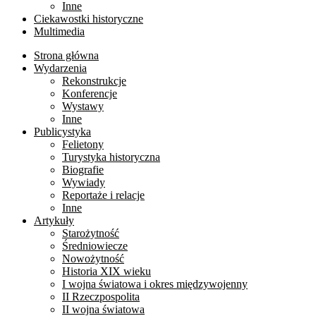
Inne
Ciekawostki historyczne
Multimedia
Strona główna
Wydarzenia
Rekonstrukcje
Konferencje
Wystawy
Inne
Publicystyka
Felietony
Turystyka historyczna
Biografie
Wywiady
Reportaże i relacje
Inne
Artykuły
Starożytność
Średniowiecze
Nowożytność
Historia XIX wieku
I wojna światowa i okres międzywojenny
II Rzeczpospolita
II wojna światowa