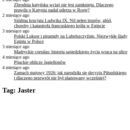
Zbrodnia katyńska wciąż nie jest zamknięta. Dlaczego
prawda o Katyniu nadal uderza w Rosję?
2 miesiące ago
Siódma krucjata Ludwika IX. Nil pełen trupów, głód,
choroby i katastrofa francuskiego króla w Egipcie
3 miesiące ago
Polski Luksor i piramidy na Lubelszczyźnie. Niezwykłe ślady
Egiptu w Polsce
3 miesiące ago
Madryckie corralas: historia sąsiedzkiego życia wraca na ulice
4 miesiące ago
Pijackie oblicze Jagiellonów
4 miesiące ago
Zamach majowy 1926: jak narodziła się decyzja Piłsudskiego
i dlaczego przewrót nie był planowany wcześniej?
Tag:
Jaster