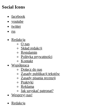
Social Icons
facebook
youtube
twitter
rss
Redakcja
O nas
Skład redakcji
Regulamin
Polityka prywatności
Kontakt
Współpraca
Dołącz do nas
Zasady publikacji tekstów
Zasady pisania recenzji
Praktyki
Reklama
Jak uzyskać patronat?
Wesprzyj nas!
Redakcja