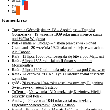
twitter
youtube
rss
Komentarze
Tragedia Górnośląska cz. IV – Apokalipsa – Tragedia
Górnośląska
-
19 września 1939 roku miała miejsce szarża
pod Wólką Węglową
Polska mafia w Chicago – historia prawdziwa - Ponad
Granicami
-
20 września 1926 roku miał miejsce zamach na
Ala Capone
Rafa
-
13 lipca 1666 roku rozegrała się bitwa pod Mątwami
Rafa
-
6 lipca 1685 roku Jakub II Stuart stłumił bunt
Mommonth’a
Rafa
-
5 lipca 1607 roku miała miejsce bitwa pod Guzowem
Rafa
-
24 czerwca 79 r. n.e. Tytus Flawiusz został cesarzem
rzymskim
gość
-
20 czerwca 1944 roku został rozstrzelany Eugeniusz
Świerczewski, agent Gestapo
ToTemat
-
30 kwietnia 1310 urodził się Kazimierz Wielki,
przyszły król Polski
Andrzej
-
20 czerwca 1944 roku został rozstrzelany
Eugeniusz Świerczewski, agent Gestapo
jasam1
-
W nocy z 13 na 14 maja 1944 roku miała miejsce