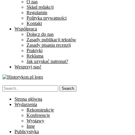
O nas
Skład redakcji
Regulamin
Polityka prywatności
Kontakt
Współpraca
Dołącz do nas
Zasady publikacji tekstów
Zasady pisania recenzji
Praktyki
Reklama
Jak uzyskać patronat?
Wesprzyj nas!
Strona główna
Wydarzenia
Rekonstrukcje
Konferencje
Wystawy
Inne
Publicystyka