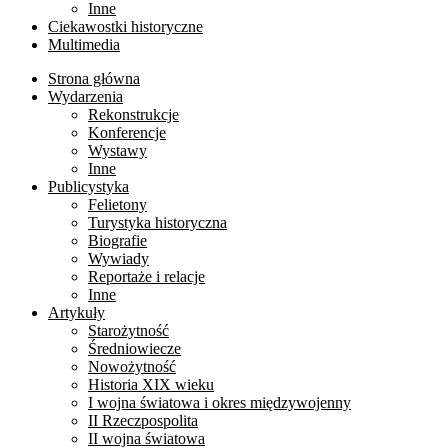
Inne
Ciekawostki historyczne
Multimedia
Strona główna
Wydarzenia
Rekonstrukcje
Konferencje
Wystawy
Inne
Publicystyka
Felietony
Turystyka historyczna
Biografie
Wywiady
Reportaże i relacje
Inne
Artykuły
Starożytność
Średniowiecze
Nowożytność
Historia XIX wieku
I wojna światowa i okres międzywojenny
II Rzeczpospolita
II wojna światowa