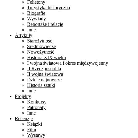
Felietony
Turystyka historyczna
Biografie
Wywiady
Reportaże i relacje
Inne
Artykuły
Starożytność
Średniowiecze
Nowożytność
Historia XIX wieku
I wojna światowa i okres międzywojenny
II Rzeczpospolita
II wojna światowa
Dzieje najnowsze
Historia sztuki
Inne
Projekty
Konkursy
Patronaty
Inne
Recenzje
Książki
Film
Wystawy