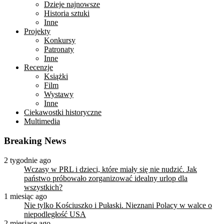
Dzieje najnowsze
Historia sztuki
Inne
Projekty
Konkursy
Patronaty
Inne
Recenzje
Książki
Film
Wystawy
Inne
Ciekawostki historyczne
Multimedia
Breaking News
2 tygodnie ago
Wczasy w PRL i dzieci, które miały się nie nudzić. Jak
państwo próbowało zorganizować idealny urlop dla
wszystkich?
1 miesiąc ago
Nie tylko Kościuszko i Pułaski. Nieznani Polacy w walce o
niepodległość USA
2 miesiące ago