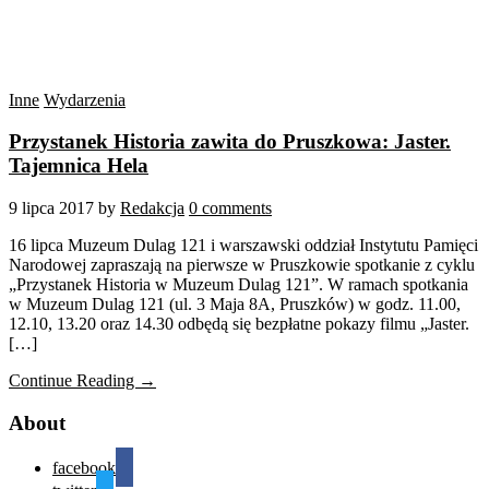
Inne
Wydarzenia
Przystanek Historia zawita do Pruszkowa: Jaster.
Tajemnica Hela
9 lipca 2017
by
Redakcja
0 comments
16 lipca Muzeum Dulag 121 i warszawski oddział Instytutu Pamięci
Narodowej zapraszają na pierwsze w Pruszkowie spotkanie z cyklu
„Przystanek Historia w Muzeum Dulag 121”. W ramach spotkania
w Muzeum Dulag 121 (ul. 3 Maja 8A, Pruszków) w godz. 11.00,
12.10, 13.20 oraz 14.30 odbędą się bezpłatne pokazy filmu „Jaster.
[…]
Continue Reading →
About
facebook