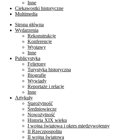
Inne
Ciekawostki historyczne
Multimedia
Strona główna
Wydarzenia
Rekonstrukcje
Konferencje
Wystawy
Inne
Publicystyka
Felietony
Turystyka historyczna
Biografie
Wywiady
Reportaże i relacje
Inne
Artykuły
Starożytność
Średniowiecze
Nowożytność
Historia XIX wieku
I wojna światowa i okres międzywojenny
II Rzeczpospolita
II wojna światowa