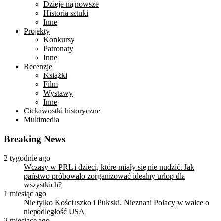
Dzieje najnowsze
Historia sztuki
Inne
Projekty
Konkursy
Patronaty
Inne
Recenzje
Książki
Film
Wystawy
Inne
Ciekawostki historyczne
Multimedia
Breaking News
2 tygodnie ago
Wczasy w PRL i dzieci, które miały się nie nudzić. Jak
państwo próbowało zorganizować idealny urlop dla
wszystkich?
1 miesiąc ago
Nie tylko Kościuszko i Pułaski. Nieznani Polacy w walce o
niepodległość USA
2 miesiące ago