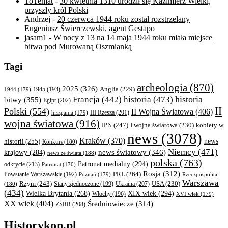
ToTemat
-
30 kwietnia 1310 urodził się Kazimierz Wielki,
przyszły król Polski
Andrzej
-
20 czerwca 1944 roku został rozstrzelany
Eugeniusz Świerczewski, agent Gestapo
jasam1
-
W nocy z 13 na 14 maja 1944 roku miała miejsce
bitwa pod Murowaną Oszmianką
Tagi
archeologia
(870)
2025
(326)
Anglia
(229)
1944
(179)
1945
(193)
historia
Francja
(442)
historia
(473)
bitwy
(355)
Egipt
(202)
II
Polski
(554)
II Wojna Światowa
(406)
III Rzesza
(201)
hiszpania
(179)
wojna światowa
(916)
IPN
(247)
kobiety w
I wojna światowa
(230)
news
(3078)
Kraków
(370)
historii
(255)
news
Konkurs
(180)
Niemcy
(471)
news światowy
(346)
krajowy
(284)
news ze świata
(188)
polska
(763)
Patronat medialny
(294)
odkrycie
(213)
Patronat
(170)
Rosja
(312)
PRL
(264)
Powstanie Warszawskie
(192)
Poznań
(179)
Rzeczpospolita
Warszawa
Rzym
(243)
Ukraina
(207)
USA
(230)
(180)
Stany zjednoczone
(199)
(434)
XIX wiek
(294)
Wielka Brytania
(268)
Włochy
(196)
XVI wiek
(179)
XX wiek
(404)
Średniowiecze
(314)
ZSRR
(208)
Historykon.pl