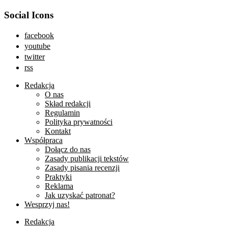
Social Icons
facebook
youtube
twitter
rss
Redakcja
O nas
Skład redakcji
Regulamin
Polityka prywatności
Kontakt
Współpraca
Dołącz do nas
Zasady publikacji tekstów
Zasady pisania recenzji
Praktyki
Reklama
Jak uzyskać patronat?
Wesprzyj nas!
Redakcja