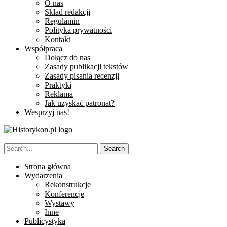
O nas
Skład redakcji
Regulamin
Polityka prywatności
Kontakt
Współpraca
Dołącz do nas
Zasady publikacji tekstów
Zasady pisania recenzji
Praktyki
Reklama
Jak uzyskać patronat?
Wesprzyj nas!
Strona główna
Wydarzenia
Rekonstrukcje
Konferencje
Wystawy
Inne
Publicystyka