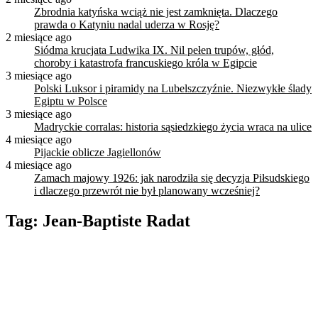
Zbrodnia katyńska wciąż nie jest zamknięta. Dlaczego
prawda o Katyniu nadal uderza w Rosję?
2 miesiące ago
Siódma krucjata Ludwika IX. Nil pełen trupów, głód,
choroby i katastrofa francuskiego króla w Egipcie
3 miesiące ago
Polski Luksor i piramidy na Lubelszczyźnie. Niezwykłe ślady
Egiptu w Polsce
3 miesiące ago
Madryckie corralas: historia sąsiedzkiego życia wraca na ulice
4 miesiące ago
Pijackie oblicze Jagiellonów
4 miesiące ago
Zamach majowy 1926: jak narodziła się decyzja Piłsudskiego
i dlaczego przewrót nie był planowany wcześniej?
Tag:
Jean-Baptiste Radat