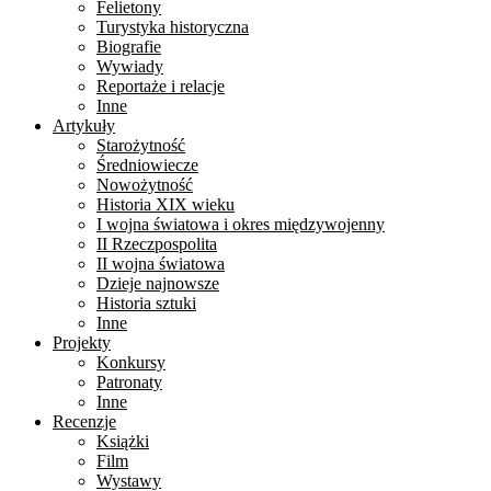
Felietony
Turystyka historyczna
Biografie
Wywiady
Reportaże i relacje
Inne
Artykuły
Starożytność
Średniowiecze
Nowożytność
Historia XIX wieku
I wojna światowa i okres międzywojenny
II Rzeczpospolita
II wojna światowa
Dzieje najnowsze
Historia sztuki
Inne
Projekty
Konkursy
Patronaty
Inne
Recenzje
Książki
Film
Wystawy