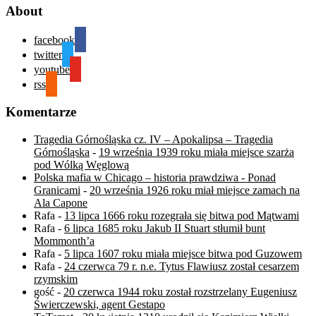
About
facebook
twitter
youtube
rss
Komentarze
Tragedia Górnośląska cz. IV – Apokalipsa – Tragedia
Górnośląska
-
19 września 1939 roku miała miejsce szarża
pod Wólką Węglową
Polska mafia w Chicago – historia prawdziwa - Ponad
Granicami
-
20 września 1926 roku miał miejsce zamach na
Ala Capone
Rafa
-
13 lipca 1666 roku rozegrała się bitwa pod Mątwami
Rafa
-
6 lipca 1685 roku Jakub II Stuart stłumił bunt
Mommonth’a
Rafa
-
5 lipca 1607 roku miała miejsce bitwa pod Guzowem
Rafa
-
24 czerwca 79 r. n.e. Tytus Flawiusz został cesarzem
rzymskim
gość
-
20 czerwca 1944 roku został rozstrzelany Eugeniusz
Świerczewski, agent Gestapo