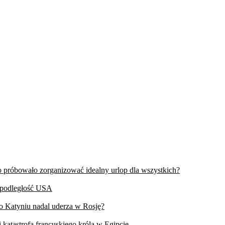
wo próbowało zorganizować idealny urlop dla wszystkich?
iepodległość USA
 o Katyniu nadal uderza w Rosję?
 katastrofa francuskiego króla w Egipcie