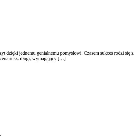
zyt dzięki jednemu genialnemu pomysłowi. Czasem sukces rodzi się z
scenariusz: długi, wymagający […]
ą