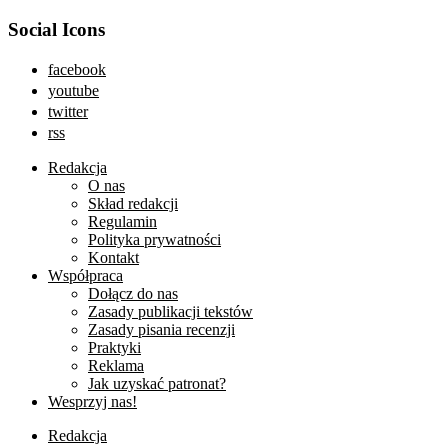
Social Icons
facebook
youtube
twitter
rss
Redakcja
O nas
Skład redakcji
Regulamin
Polityka prywatności
Kontakt
Współpraca
Dołącz do nas
Zasady publikacji tekstów
Zasady pisania recenzji
Praktyki
Reklama
Jak uzyskać patronat?
Wesprzyj nas!
Redakcja