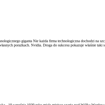
hnologicznego giganta Nie każda firma technologiczna dochodzi na szc
własnych porażkach. Nvidia. Droga do sukcesu pokazuje właśnie taki 
ąska
-
19 września 1939 roku miała miejsce szarża pod Wólką Węglow