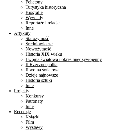
Felietony
Turystyka historyczna
Biografie
Wywiady
Reportaże i relacje
Inne
Artykuły
Starożytność
Średniowiecze
Nowożytność
Historia XIX wieku
I wojna światowa i okres międzywojenny
II Rzeczpospolita
II wojna światowa
Dzieje najnowsze
Historia sztuki
Inne
Projekty
Konkursy
Patronaty
Inne
Recenzje
Książki
Film
Wystawy