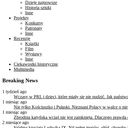
Dzieje najnowsze
Historia sztuki
Inne
Projekty
Konkursy
Patronaty
Inne
Recenzje
Książki
Film
Wystawy
Inne
Ciekawostki historyczne
Multimedia
Breaking News
1 tydzień ago
Wczasy w PRL i dzieci, które miały się nie nudzić. Jak państ
1 miesiąc ago
Nie tylko Kościuszko i Pułaski. Nieznani Polacy w walce o n
1 miesiąc ago
Zbrodnia katyńska wciąż nie jest zamknięta. Dlaczego prawda
2 miesiące ago
Siódma krucjata Ludwika IX. Nil pełen trupów, głód, choroby i