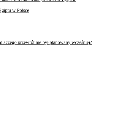
Egiptu w Polsce
 dlaczego przewrót nie był planowany wcześniej?