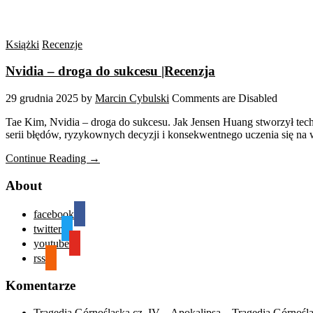
Książki
Recenzje
Nvidia – droga do sukcesu |Recenzja
29 grudnia 2025
by
Marcin Cybulski
Comments are Disabled
Tae Kim, Nvidia – droga do sukcesu. Jak Jensen Huang stworzył tec
serii błędów, ryzykownych decyzji i konsekwentnego uczenia się na 
Continue Reading →
About
facebook
twitter
youtube
rss
Komentarze
Tragedia Górnośląska cz. IV – Apokalipsa – Tragedia Górnośl