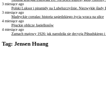
3 miesiące ago
Polski Luksor i piramidy na Lubelszczyźnie. Niezwykłe ślady 
3 miesiące ago
Madryckie corralas: historia sąsiedzkiego życia wraca na ulice
4 miesiące ago
Pijackie oblicze Jagiellonów
4 miesiące ago
Zamach majowy 1926: jak narodziła się decyzja Piłsudskiego i
Tag:
Jensen Huang