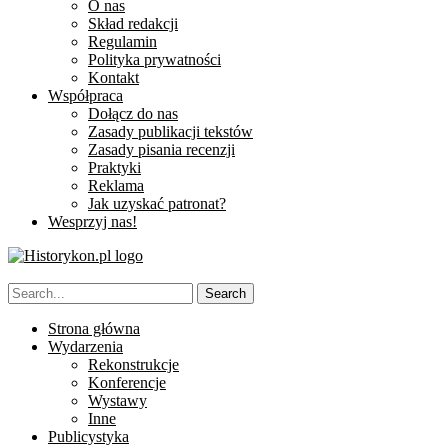
O nas
Skład redakcji
Regulamin
Polityka prywatności
Kontakt
Współpraca
Dołącz do nas
Zasady publikacji tekstów
Zasady pisania recenzji
Praktyki
Reklama
Jak uzyskać patronat?
Wesprzyj nas!
Strona główna
Wydarzenia
Rekonstrukcje
Konferencje
Wystawy
Inne
Publicystyka