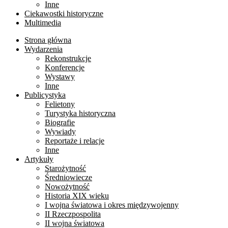
Inne
Ciekawostki historyczne
Multimedia
Strona główna
Wydarzenia
Rekonstrukcje
Konferencje
Wystawy
Inne
Publicystyka
Felietony
Turystyka historyczna
Biografie
Wywiady
Reportaże i relacje
Inne
Artykuły
Starożytność
Średniowiecze
Nowożytność
Historia XIX wieku
I wojna światowa i okres międzywojenny
II Rzeczpospolita
II wojna światowa