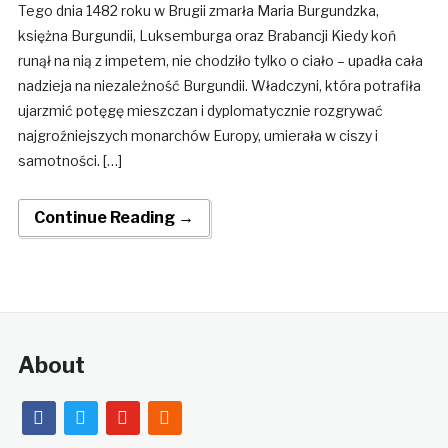
Tego dnia 1482 roku w Brugii zmarła Maria Burgundzka,
księżna Burgundii, Luksemburga oraz Brabancji Kiedy koń
runął na nią z impetem, nie chodziło tylko o ciało – upadła cała
nadzieja na niezależność Burgundii. Władczyni, która potrafiła
ujarzmić potęgę mieszczan i dyplomatycznie rozgrywać
najgroźniejszych monarchów Europy, umierała w ciszy i
samotności. […]
Continue Reading →
About
facebook
twitter
youtube
rss