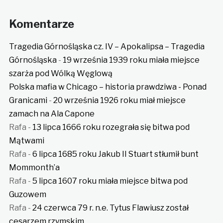
Komentarze
Tragedia Górnośląska cz. IV – Apokalipsa – Tragedia
Górnośląska
-
19 września 1939 roku miała miejsce
szarża pod Wólką Węglową
Polska mafia w Chicago – historia prawdziwa - Ponad
Granicami
-
20 września 1926 roku miał miejsce
zamach na Ala Capone
Rafa
-
13 lipca 1666 roku rozegrała się bitwa pod
Mątwami
Rafa
-
6 lipca 1685 roku Jakub II Stuart stłumił bunt
Mommonth’a
Rafa
-
5 lipca 1607 roku miała miejsce bitwa pod
Guzowem
Rafa
-
24 czerwca 79 r. n.e. Tytus Flawiusz został
cesarzem rzymskim