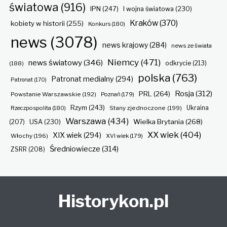
światowa
(916)
IPN
(247)
I wojna światowa
(230)
Kraków
(370)
kobiety w historii
(255)
Konkurs
(180)
news
(3078)
news krajowy
(284)
news ze świata
Niemcy
(471)
news światowy
(346)
odkrycie
(213)
(188)
polska
(763)
Patronat medialny
(294)
Patronat
(170)
Rosja
(312)
PRL
(264)
Powstanie Warszawskie
(192)
Poznań
(179)
Rzym
(243)
Ukraina
Rzeczpospolita
(180)
Stany zjednoczone
(199)
Warszawa
(434)
Wielka Brytania
(268)
(207)
USA
(230)
XX wiek
(404)
XIX wiek
(294)
Włochy
(196)
XVI wiek
(179)
Średniowiecze
(314)
ZSRR
(208)
Historykon.pl