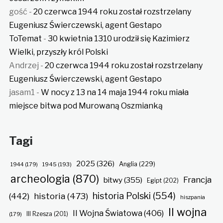
gość
-
20 czerwca 1944 roku został rozstrzelany
Eugeniusz Świerczewski, agent Gestapo
ToTemat
-
30 kwietnia 1310 urodził się Kazimierz
Wielki, przyszły król Polski
Andrzej
-
20 czerwca 1944 roku został rozstrzelany
Eugeniusz Świerczewski, agent Gestapo
jasam1
-
W nocy z 13 na 14 maja 1944 roku miała
miejsce bitwa pod Murowaną Oszmianką
Tagi
2025
(326)
Anglia
(229)
1944
(179)
1945
(193)
archeologia
(870)
Francja
bitwy
(355)
Egipt
(202)
historia Polski
(554)
historia
(473)
(442)
hiszpania
II wojna
II Wojna Światowa
(406)
(179)
III Rzesza
(201)