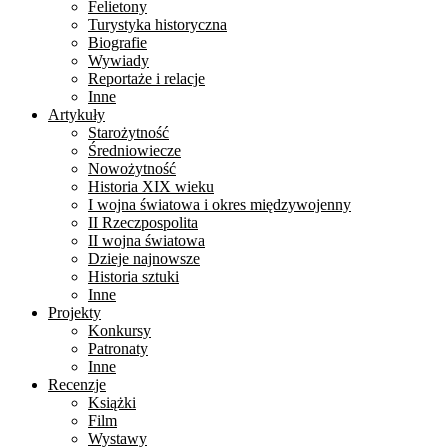
Felietony
Turystyka historyczna
Biografie
Wywiady
Reportaże i relacje
Inne
Artykuły
Starożytność
Średniowiecze
Nowożytność
Historia XIX wieku
I wojna światowa i okres międzywojenny
II Rzeczpospolita
II wojna światowa
Dzieje najnowsze
Historia sztuki
Inne
Projekty
Konkursy
Patronaty
Inne
Recenzje
Książki
Film
Wystawy