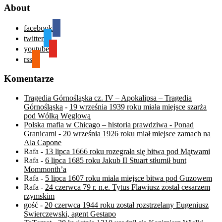
About
facebook
twitter
youtube
rss
Komentarze
Tragedia Górnośląska cz. IV – Apokalipsa – Tragedia
Górnośląska
-
19 września 1939 roku miała miejsce szarża
pod Wólką Węglową
Polska mafia w Chicago – historia prawdziwa - Ponad
Granicami
-
20 września 1926 roku miał miejsce zamach na
Ala Capone
Rafa
-
13 lipca 1666 roku rozegrała się bitwa pod Mątwami
Rafa
-
6 lipca 1685 roku Jakub II Stuart stłumił bunt
Mommonth’a
Rafa
-
5 lipca 1607 roku miała miejsce bitwa pod Guzowem
Rafa
-
24 czerwca 79 r. n.e. Tytus Flawiusz został cesarzem
rzymskim
gość
-
20 czerwca 1944 roku został rozstrzelany Eugeniusz
Świerczewski, agent Gestapo