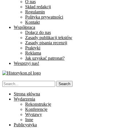
O nas
Skład redakcji
Regulamin
Polityka prywatności
Kontakt
Współpraca
Dołącz do nas
Zasady publikacji tekstów
Zasady pisania recenzji
Praktyki
Reklama
Jak uzyskać patronat?
Wesprzyj nas!
Strona główna
Wydarzenia
Rekonstrukcje
Konferencje
Wystawy
Inne
Publicystyka