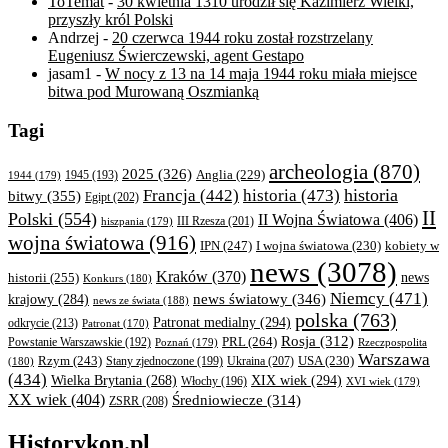
ToTemat
-
30 kwietnia 1310 urodził się Kazimierz Wielki,
przyszły król Polski
Andrzej
-
20 czerwca 1944 roku został rozstrzelany
Eugeniusz Świerczewski, agent Gestapo
jasam1
-
W nocy z 13 na 14 maja 1944 roku miała miejsce
bitwa pod Murowaną Oszmianką
Tagi
archeologia
(870)
2025
(326)
Anglia
(229)
1944
(179)
1945
(193)
historia
Francja
(442)
historia
(473)
bitwy
(355)
Egipt
(202)
II
Polski
(554)
II Wojna Światowa
(406)
III Rzesza
(201)
hiszpania
(179)
wojna światowa
(916)
IPN
(247)
kobiety w
I wojna światowa
(230)
news
(3078)
Kraków
(370)
historii
(255)
news
Konkurs
(180)
Niemcy
(471)
news światowy
(346)
krajowy
(284)
news ze świata
(188)
polska
(763)
Patronat medialny
(294)
odkrycie
(213)
Patronat
(170)
Rosja
(312)
PRL
(264)
Powstanie Warszawskie
(192)
Poznań
(179)
Rzeczpospolita
Warszawa
Rzym
(243)
Ukraina
(207)
USA
(230)
(180)
Stany zjednoczone
(199)
(434)
XIX wiek
(294)
Wielka Brytania
(268)
Włochy
(196)
XVI wiek
(179)
XX wiek
(404)
Średniowiecze
(314)
ZSRR
(208)
Historykon.pl