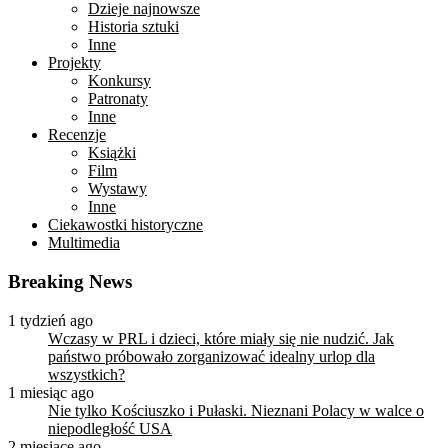
Dzieje najnowsze
Historia sztuki
Inne
Projekty
Konkursy
Patronaty
Inne
Recenzje
Książki
Film
Wystawy
Inne
Ciekawostki historyczne
Multimedia
Breaking News
1 tydzień ago
Wczasy w PRL i dzieci, które miały się nie nudzić. Jak
państwo próbowało zorganizować idealny urlop dla
wszystkich?
1 miesiąc ago
Nie tylko Kościuszko i Pułaski. Nieznani Polacy w walce o
niepodległość USA
2 miesiące ago