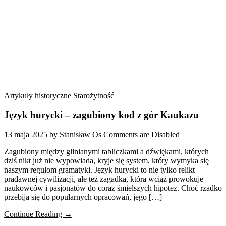
Artykuły historyczne
Starożytność
Język hurycki – zagubiony kod z gór Kaukazu
13 maja 2025
by
Stanisław Os
Comments are Disabled
Zagubiony między glinianymi tabliczkami a dźwiękami, których
dziś nikt już nie wypowiada, kryje się system, który wymyka się
naszym regułom gramatyki. Język hurycki to nie tylko relikt
pradawnej cywilizacji, ale też zagadka, która wciąż prowokuje
naukowców i pasjonatów do coraz śmielszych hipotez. Choć rzadko
przebija się do popularnych opracowań, jego […]
Continue Reading →