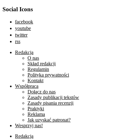
Social Icons
facebook
youtube
twitter
rss
Redakcja
O nas
Skład redakcji
Regulamin
Polityka prywatności
Kontakt
Współpraca
Dołącz do nas
Zasady publikacji tekstów
Zasady pisania recenzji
Praktyki
Reklama
Jak uzyskać patronat?
Wesprzyj nas!
Redakcja