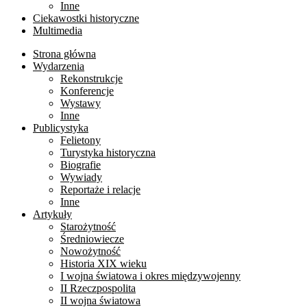
Inne
Ciekawostki historyczne
Multimedia
Strona główna
Wydarzenia
Rekonstrukcje
Konferencje
Wystawy
Inne
Publicystyka
Felietony
Turystyka historyczna
Biografie
Wywiady
Reportaże i relacje
Inne
Artykuły
Starożytność
Średniowiecze
Nowożytność
Historia XIX wieku
I wojna światowa i okres międzywojenny
II Rzeczpospolita
II wojna światowa