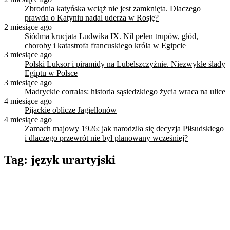
Zbrodnia katyńska wciąż nie jest zamknięta. Dlaczego
prawda o Katyniu nadal uderza w Rosję?
2 miesiące ago
Siódma krucjata Ludwika IX. Nil pełen trupów, głód,
choroby i katastrofa francuskiego króla w Egipcie
3 miesiące ago
Polski Luksor i piramidy na Lubelszczyźnie. Niezwykłe ślady
Egiptu w Polsce
3 miesiące ago
Madryckie corralas: historia sąsiedzkiego życia wraca na ulice
4 miesiące ago
Pijackie oblicze Jagiellonów
4 miesiące ago
Zamach majowy 1926: jak narodziła się decyzja Piłsudskiego
i dlaczego przewrót nie był planowany wcześniej?
Tag:
język urartyjski