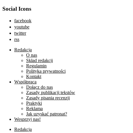
Social Icons
facebook
youtube
twitter
rss
Redakcja
O nas
Skład redakcji
Regulamin
Polityka prywatności
Kontakt
Współpraca
Dołącz do nas
Zasady publikacji tekstów
Zasady pisania recenzji
Praktyki
Reklama
Jak uzyskać patronat?
Wesprzyj nas!
Redakcja