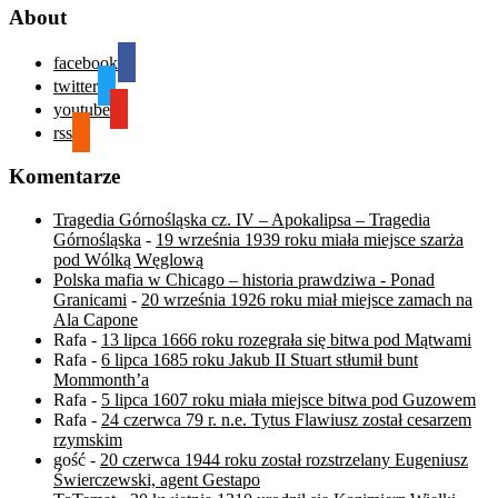
About
facebook
twitter
youtube
rss
Komentarze
Tragedia Górnośląska cz. IV – Apokalipsa – Tragedia
Górnośląska
-
19 września 1939 roku miała miejsce szarża
pod Wólką Węglową
Polska mafia w Chicago – historia prawdziwa - Ponad
Granicami
-
20 września 1926 roku miał miejsce zamach na
Ala Capone
Rafa
-
13 lipca 1666 roku rozegrała się bitwa pod Mątwami
Rafa
-
6 lipca 1685 roku Jakub II Stuart stłumił bunt
Mommonth’a
Rafa
-
5 lipca 1607 roku miała miejsce bitwa pod Guzowem
Rafa
-
24 czerwca 79 r. n.e. Tytus Flawiusz został cesarzem
rzymskim
gość
-
20 czerwca 1944 roku został rozstrzelany Eugeniusz
Świerczewski, agent Gestapo