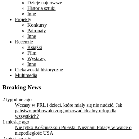
Dzieje najnowsze
Historia sztuki
Inne
Projekty
Konkursy
Patronaty
Inne
Recenzje
Książki
Film
Wystawy
Inne
Ciekawostki historyczne
Multimedia
Breaking News
2 tygodnie ago
Wczasy w PRL i dzieci, które miały się nie nudzić. Jak
państwo próbowało zorganizować idealny urlop dla
wszystkich?
1 miesiąc ago
Nie tylko Kościuszko i Pułaski. Nieznani Polacy w walce o
niepodległość USA
2 miesiące ago