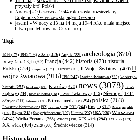
ToTemat
-
30 kwietnia 1310 urodził się Kazimierz Wielki,
przyszły król Polski
Andrzej
-
20 czerwca 1944 roku został rozstrzelany
Eugeniusz Świerczewski, agent Gestapo
jasam1
-
W nocy z 13 na 14 maja 1944 roku miała miejsce
bitwa pod Murowaną Oszmianką
Tagi
archeologia
(870)
2025
(326)
Anglia
(229)
1944
(179)
1945
(193)
historia
Francja
(442)
historia
(473)
bitwy
(355)
Egipt
(202)
II
Polski
(554)
II Wojna Światowa
(406)
III Rzesza
(201)
hiszpania
(179)
wojna światowa
(916)
IPN
(247)
kobiety w
I wojna światowa
(230)
news
(3078)
Kraków
(370)
historii
(255)
news
Konkurs
(180)
Niemcy
(471)
news światowy
(346)
krajowy
(284)
news ze świata
(188)
polska
(763)
Patronat medialny
(294)
odkrycie
(213)
Patronat
(170)
Rosja
(312)
PRL
(264)
Powstanie Warszawskie
(192)
Poznań
(179)
Rzeczpospolita
Warszawa
Rzym
(243)
Ukraina
(207)
USA
(230)
(180)
Stany zjednoczone
(199)
(434)
XIX wiek
(294)
Wielka Brytania
(268)
Włochy
(196)
XVI wiek
(179)
XX wiek
(404)
Średniowiecze
(314)
ZSRR
(208)
Historykon.pl