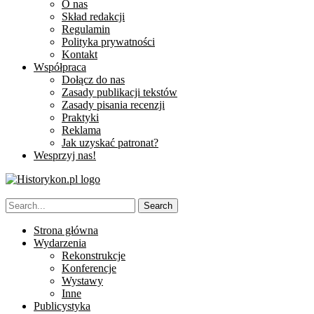
O nas
Skład redakcji
Regulamin
Polityka prywatności
Kontakt
Współpraca
Dołącz do nas
Zasady publikacji tekstów
Zasady pisania recenzji
Praktyki
Reklama
Jak uzyskać patronat?
Wesprzyj nas!
Strona główna
Wydarzenia
Rekonstrukcje
Konferencje
Wystawy
Inne
Publicystyka