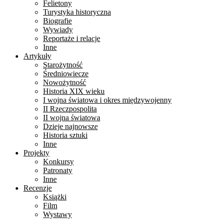
Felietony
Turystyka historyczna
Biografie
Wywiady
Reportaże i relacje
Inne
Artykuły
Starożytność
Średniowiecze
Nowożytność
Historia XIX wieku
I wojna światowa i okres międzywojenny
II Rzeczpospolita
II wojna światowa
Dzieje najnowsze
Historia sztuki
Inne
Projekty
Konkursy
Patronaty
Inne
Recenzje
Książki
Film
Wystawy