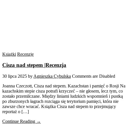
Książki
Recenzje
Cisza nad stepem |Recenzja
30 lipca 2025
by
Agnieszka Cybulska
Comments are Disabled
Joanna Czeczott, Cisza nad stepem. Kazachstan i pamięć o Rosji Na
kazachskim stepie cisza potrafi krzyczeć – nie głosem, lecz tym, co
zostało przemilczane. Między liniami ludzkich wspomnień i pustką
po zburzonych łagrach rozciąga się terytorium pamięci, która nie
zawsze chce wracać. Książka Cisza nad stepem to przejmujący
reportaż o […]
Continue Reading →