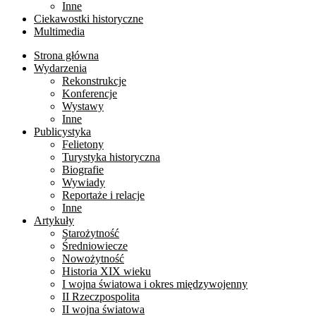
Inne
Ciekawostki historyczne
Multimedia
Strona główna
Wydarzenia
Rekonstrukcje
Konferencje
Wystawy
Inne
Publicystyka
Felietony
Turystyka historyczna
Biografie
Wywiady
Reportaże i relacje
Inne
Artykuły
Starożytność
Średniowiecze
Nowożytność
Historia XIX wieku
I wojna światowa i okres międzywojenny
II Rzeczpospolita
II wojna światowa