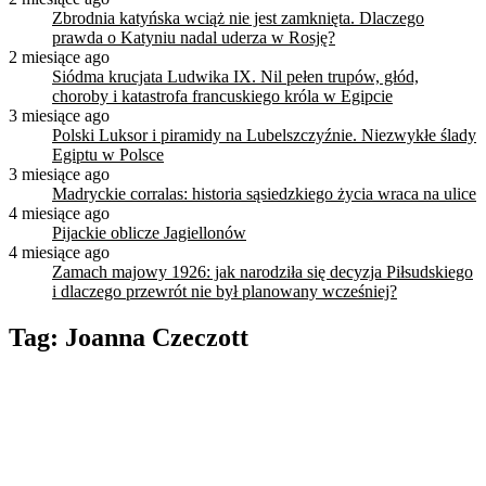
Zbrodnia katyńska wciąż nie jest zamknięta. Dlaczego
prawda o Katyniu nadal uderza w Rosję?
2 miesiące ago
Siódma krucjata Ludwika IX. Nil pełen trupów, głód,
choroby i katastrofa francuskiego króla w Egipcie
3 miesiące ago
Polski Luksor i piramidy na Lubelszczyźnie. Niezwykłe ślady
Egiptu w Polsce
3 miesiące ago
Madryckie corralas: historia sąsiedzkiego życia wraca na ulice
4 miesiące ago
Pijackie oblicze Jagiellonów
4 miesiące ago
Zamach majowy 1926: jak narodziła się decyzja Piłsudskiego
i dlaczego przewrót nie był planowany wcześniej?
Tag:
Joanna Czeczott