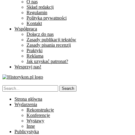
O nas
Skład redakcji
Regulamin
Polityka prywatności
Kontakt
Współpraca
Dołącz do nas
Zasady publikacji tekstów
Zasady pisania recenzji
Praktyki
Reklama
Jak uzyskać patronat?
Wesprzyj nas!
Strona główna
Wydarzenia
Rekonstrukcje
Konferencje
Wystawy
Inne
Publicystyka