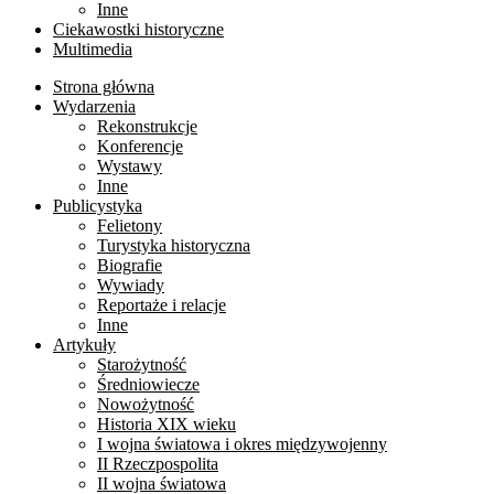
Inne
Ciekawostki historyczne
Multimedia
Strona główna
Wydarzenia
Rekonstrukcje
Konferencje
Wystawy
Inne
Publicystyka
Felietony
Turystyka historyczna
Biografie
Wywiady
Reportaże i relacje
Inne
Artykuły
Starożytność
Średniowiecze
Nowożytność
Historia XIX wieku
I wojna światowa i okres międzywojenny
II Rzeczpospolita
II wojna światowa