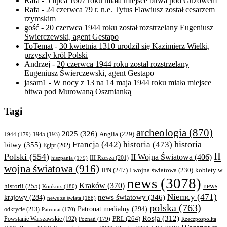
Rafa
-
5 lipca 1607 roku miała miejsce bitwa pod Guzowem
Rafa
-
24 czerwca 79 r. n.e. Tytus Flawiusz został cesarzem
rzymskim
gość
-
20 czerwca 1944 roku został rozstrzelany Eugeniusz
Świerczewski, agent Gestapo
ToTemat
-
30 kwietnia 1310 urodził się Kazimierz Wielki,
przyszły król Polski
Andrzej
-
20 czerwca 1944 roku został rozstrzelany
Eugeniusz Świerczewski, agent Gestapo
jasam1
-
W nocy z 13 na 14 maja 1944 roku miała miejsce
bitwa pod Murowaną Oszmianką
Tagi
archeologia
(870)
2025
(326)
Anglia
(229)
1944
(179)
1945
(193)
historia
Francja
(442)
historia
(473)
bitwy
(355)
Egipt
(202)
II
Polski
(554)
II Wojna Światowa
(406)
III Rzesza
(201)
hiszpania
(179)
wojna światowa
(916)
IPN
(247)
kobiety w
I wojna światowa
(230)
news
(3078)
Kraków
(370)
historii
(255)
news
Konkurs
(180)
Niemcy
(471)
news światowy
(346)
krajowy
(284)
news ze świata
(188)
polska
(763)
Patronat medialny
(294)
odkrycie
(213)
Patronat
(170)
Rosja
(312)
PRL
(264)
Powstanie Warszawskie
(192)
Poznań
(179)
Rzeczpospolita