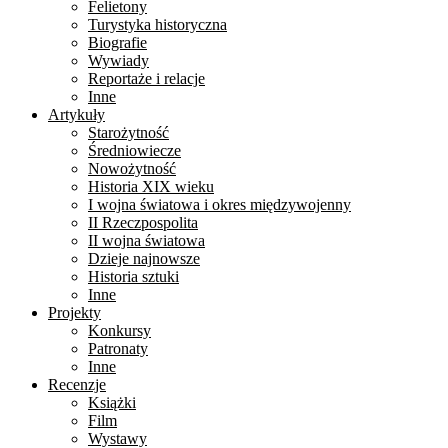
Felietony
Turystyka historyczna
Biografie
Wywiady
Reportaże i relacje
Inne
Artykuły
Starożytność
Średniowiecze
Nowożytność
Historia XIX wieku
I wojna światowa i okres międzywojenny
II Rzeczpospolita
II wojna światowa
Dzieje najnowsze
Historia sztuki
Inne
Projekty
Konkursy
Patronaty
Inne
Recenzje
Książki
Film
Wystawy