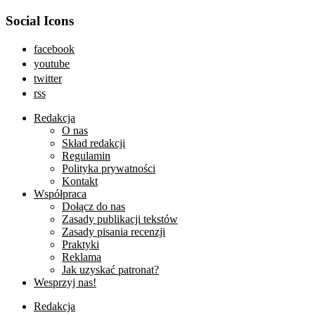
Social Icons
facebook
youtube
twitter
rss
Redakcja
O nas
Skład redakcji
Regulamin
Polityka prywatności
Kontakt
Współpraca
Dołącz do nas
Zasady publikacji tekstów
Zasady pisania recenzji
Praktyki
Reklama
Jak uzyskać patronat?
Wesprzyj nas!
Redakcja