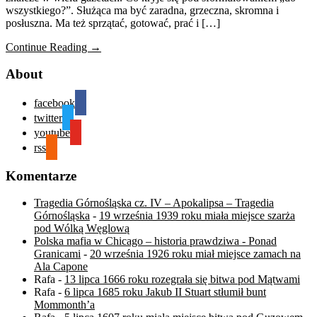
wszystkiego?”. Służąca ma być zaradna, grzeczna, skromna i
posłuszna. Ma też sprzątać, gotować, prać i […]
Continue Reading →
About
facebook
twitter
youtube
rss
Komentarze
Tragedia Górnośląska cz. IV – Apokalipsa – Tragedia
Górnośląska
-
19 września 1939 roku miała miejsce szarża
pod Wólką Węglową
Polska mafia w Chicago – historia prawdziwa - Ponad
Granicami
-
20 września 1926 roku miał miejsce zamach na
Ala Capone
Rafa
-
13 lipca 1666 roku rozegrała się bitwa pod Mątwami
Rafa
-
6 lipca 1685 roku Jakub II Stuart stłumił bunt
Mommonth’a