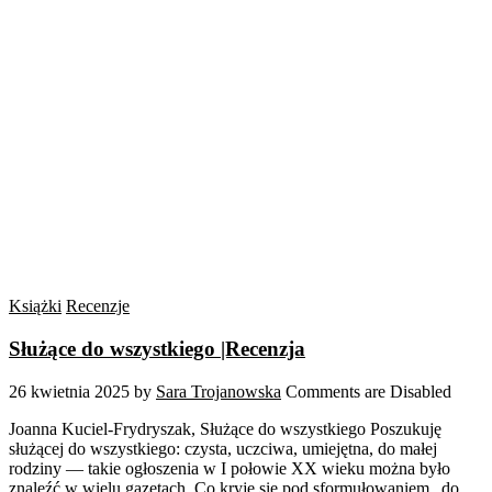
Książki
Recenzje
Służące do wszystkiego |Recenzja
26 kwietnia 2025
by
Sara Trojanowska
Comments are Disabled
Joanna Kuciel-Frydryszak, Służące do wszystkiego Poszukuję
służącej do wszystkiego: czysta, uczciwa, umiejętna, do małej
rodziny — takie ogłoszenia w I połowie XX wieku można było
znaleźć w wielu gazetach. Co kryje się pod sformułowaniem „do