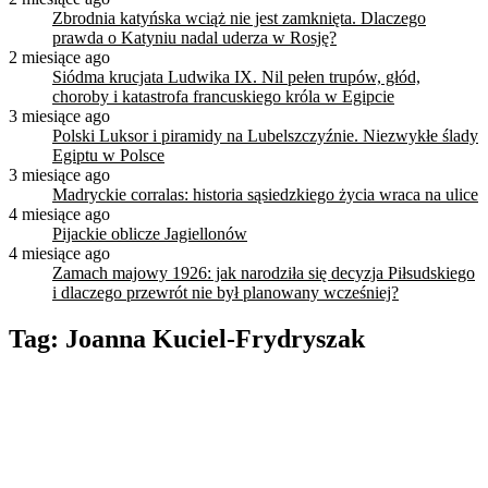
Zbrodnia katyńska wciąż nie jest zamknięta. Dlaczego
prawda o Katyniu nadal uderza w Rosję?
2 miesiące ago
Siódma krucjata Ludwika IX. Nil pełen trupów, głód,
choroby i katastrofa francuskiego króla w Egipcie
3 miesiące ago
Polski Luksor i piramidy na Lubelszczyźnie. Niezwykłe ślady
Egiptu w Polsce
3 miesiące ago
Madryckie corralas: historia sąsiedzkiego życia wraca na ulice
4 miesiące ago
Pijackie oblicze Jagiellonów
4 miesiące ago
Zamach majowy 1926: jak narodziła się decyzja Piłsudskiego
i dlaczego przewrót nie był planowany wcześniej?
Tag:
Joanna Kuciel-Frydryszak