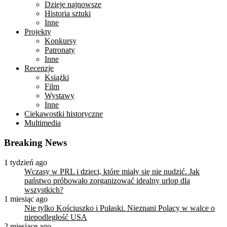
Dzieje najnowsze
Historia sztuki
Inne
Projekty
Konkursy
Patronaty
Inne
Recenzje
Książki
Film
Wystawy
Inne
Ciekawostki historyczne
Multimedia
Breaking News
1 tydzień ago
Wczasy w PRL i dzieci, które miały się nie nudzić. Jak
państwo próbowało zorganizować idealny urlop dla
wszystkich?
1 miesiąc ago
Nie tylko Kościuszko i Pułaski. Nieznani Polacy w walce o
niepodległość USA
2 miesiące ago