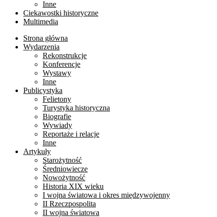
Inne
Ciekawostki historyczne
Multimedia
Strona główna
Wydarzenia
Rekonstrukcje
Konferencje
Wystawy
Inne
Publicystyka
Felietony
Turystyka historyczna
Biografie
Wywiady
Reportaże i relacje
Inne
Artykuły
Starożytność
Średniowiecze
Nowożytność
Historia XIX wieku
I wojna światowa i okres międzywojenny
II Rzeczpospolita
II wojna światowa