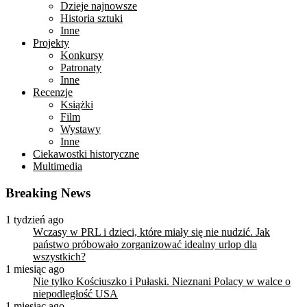
Dzieje najnowsze
Historia sztuki
Inne
Projekty
Konkursy
Patronaty
Inne
Recenzje
Książki
Film
Wystawy
Inne
Ciekawostki historyczne
Multimedia
Breaking News
1 tydzień ago
Wczasy w PRL i dzieci, które miały się nie nudzić. Jak
państwo próbowało zorganizować idealny urlop dla
wszystkich?
1 miesiąc ago
Nie tylko Kościuszko i Pułaski. Nieznani Polacy w walce o
niepodległość USA
1 miesiąc ago