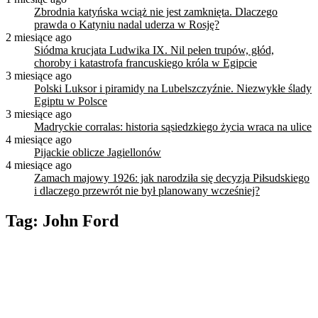
Zbrodnia katyńska wciąż nie jest zamknięta. Dlaczego
prawda o Katyniu nadal uderza w Rosję?
2 miesiące ago
Siódma krucjata Ludwika IX. Nil pełen trupów, głód,
choroby i katastrofa francuskiego króla w Egipcie
3 miesiące ago
Polski Luksor i piramidy na Lubelszczyźnie. Niezwykłe ślady
Egiptu w Polsce
3 miesiące ago
Madryckie corralas: historia sąsiedzkiego życia wraca na ulice
4 miesiące ago
Pijackie oblicze Jagiellonów
4 miesiące ago
Zamach majowy 1926: jak narodziła się decyzja Piłsudskiego
i dlaczego przewrót nie był planowany wcześniej?
Tag:
John Ford