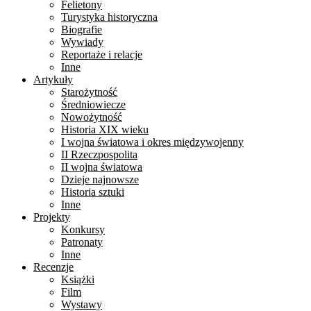
Felietony
Turystyka historyczna
Biografie
Wywiady
Reportaże i relacje
Inne
Artykuły
Starożytność
Średniowiecze
Nowożytność
Historia XIX wieku
I wojna światowa i okres międzywojenny
II Rzeczpospolita
II wojna światowa
Dzieje najnowsze
Historia sztuki
Inne
Projekty
Konkursy
Patronaty
Inne
Recenzje
Książki
Film
Wystawy