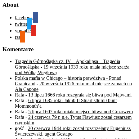
About
facebook
twitter
youtube
rss
Komentarze
Tragedia Górnośląska cz. IV – Apokalipsa – Tragedia
Górnośląska
-
19 września 1939 roku miała miejsce szarża
pod Wólką Węglową
Polska mafia w Chicago – historia prawdziwa - Ponad
Granicami
-
20 września 1926 roku miał miejsce zamach na
Ala Capone
Rafa
-
13 lipca 1666 roku rozegrała się bitwa pod Mątwami
Rafa
-
6 lipca 1685 roku Jakub II Stuart stłumił bunt
Mommonth’a
Rafa
-
5 lipca 1607 roku miała miejsce bitwa pod Guzowem
Rafa
-
24 czerwca 79 r. n.e. Tytus Flawiusz został cesarzem
rzymskim
gość
-
20 czerwca 1944 roku został rozstrzelany Eugeniusz
Świerczewski, agent Gestapo