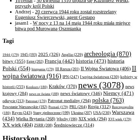
ToTemat
-
30 kwietnia 1310 urodził się Kazimierz Wielki,
przyszły król Polski
Andrzej
-
20 czerwca 1944 roku został rozstrzelany
Eugeniusz Świerczewski, agent Gestapo
jasam1
-
W nocy z 13 na 14 maja 1944 roku miała miejsce
bitwa pod Murowaną Oszmianką
Tagi
archeologia
(870)
2025
(326)
Anglia
(229)
1944
(179)
1945
(193)
historia
Francja
(442)
historia
(473)
bitwy
(355)
Egipt
(202)
II
Polski
(554)
II Wojna Światowa
(406)
III Rzesza
(201)
hiszpania
(179)
wojna światowa
(916)
IPN
(247)
kobiety w
I wojna światowa
(230)
news
(3078)
Kraków
(370)
historii
(255)
news
Konkurs
(180)
Niemcy
(471)
news światowy
(346)
krajowy
(284)
news ze świata
(188)
polska
(763)
Patronat medialny
(294)
odkrycie
(213)
Patronat
(170)
Rosja
(312)
PRL
(264)
Powstanie Warszawskie
(192)
Poznań
(179)
Rzeczpospolita
Warszawa
Rzym
(243)
Ukraina
(207)
USA
(230)
(180)
Stany zjednoczone
(199)
(434)
XIX wiek
(294)
Wielka Brytania
(268)
Włochy
(196)
XVI wiek
(179)
XX wiek
(404)
Średniowiecze
(314)
ZSRR
(208)
Historykon.pl