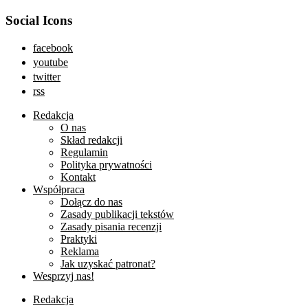
Social Icons
facebook
youtube
twitter
rss
Redakcja
O nas
Skład redakcji
Regulamin
Polityka prywatności
Kontakt
Współpraca
Dołącz do nas
Zasady publikacji tekstów
Zasady pisania recenzji
Praktyki
Reklama
Jak uzyskać patronat?
Wesprzyj nas!
Redakcja