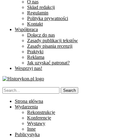
O nas
Skład redakcji
Regulamin
Polityka prywatności
Kontakt
Współpraca
Dołącz do nas
Zasady publikacji tekstów
Zasady pisania recenzji
Praktyki
Reklama
Jak uzyskać patronat?
Wesprzyj nas!
Strona główna
Wydarzenia
Rekonstrukcje
Konferencje
Wystawy
Inne
Publicystyka