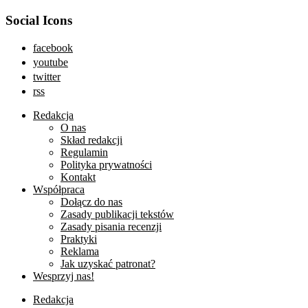
Social Icons
facebook
youtube
twitter
rss
Redakcja
O nas
Skład redakcji
Regulamin
Polityka prywatności
Kontakt
Współpraca
Dołącz do nas
Zasady publikacji tekstów
Zasady pisania recenzji
Praktyki
Reklama
Jak uzyskać patronat?
Wesprzyj nas!
Redakcja