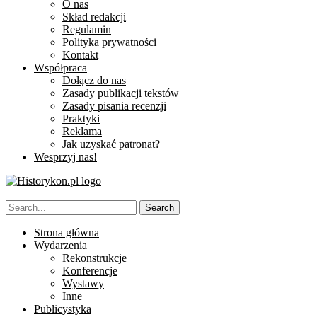
O nas
Skład redakcji
Regulamin
Polityka prywatności
Kontakt
Współpraca
Dołącz do nas
Zasady publikacji tekstów
Zasady pisania recenzji
Praktyki
Reklama
Jak uzyskać patronat?
Wesprzyj nas!
Strona główna
Wydarzenia
Rekonstrukcje
Konferencje
Wystawy
Inne
Publicystyka