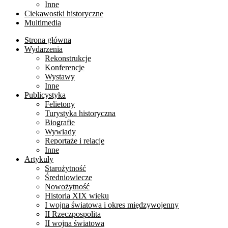
Inne
Ciekawostki historyczne
Multimedia
Strona główna
Wydarzenia
Rekonstrukcje
Konferencje
Wystawy
Inne
Publicystyka
Felietony
Turystyka historyczna
Biografie
Wywiady
Reportaże i relacje
Inne
Artykuły
Starożytność
Średniowiecze
Nowożytność
Historia XIX wieku
I wojna światowa i okres międzywojenny
II Rzeczpospolita
II wojna światowa