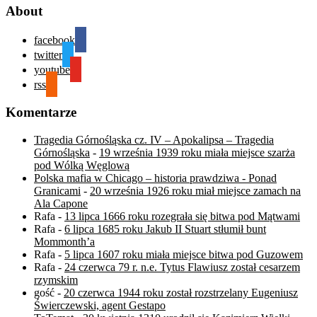
About
facebook
twitter
youtube
rss
Komentarze
Tragedia Górnośląska cz. IV – Apokalipsa – Tragedia
Górnośląska
-
19 września 1939 roku miała miejsce szarża
pod Wólką Węglową
Polska mafia w Chicago – historia prawdziwa - Ponad
Granicami
-
20 września 1926 roku miał miejsce zamach na
Ala Capone
Rafa
-
13 lipca 1666 roku rozegrała się bitwa pod Mątwami
Rafa
-
6 lipca 1685 roku Jakub II Stuart stłumił bunt
Mommonth’a
Rafa
-
5 lipca 1607 roku miała miejsce bitwa pod Guzowem
Rafa
-
24 czerwca 79 r. n.e. Tytus Flawiusz został cesarzem
rzymskim
gość
-
20 czerwca 1944 roku został rozstrzelany Eugeniusz
Świerczewski, agent Gestapo