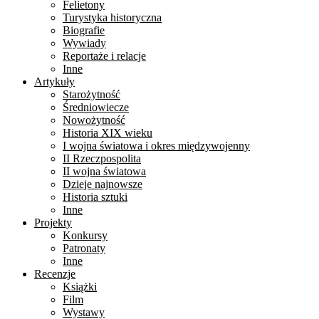
Felietony
Turystyka historyczna
Biografie
Wywiady
Reportaże i relacje
Inne
Artykuły
Starożytność
Średniowiecze
Nowożytność
Historia XIX wieku
I wojna światowa i okres międzywojenny
II Rzeczpospolita
II wojna światowa
Dzieje najnowsze
Historia sztuki
Inne
Projekty
Konkursy
Patronaty
Inne
Recenzje
Książki
Film
Wystawy