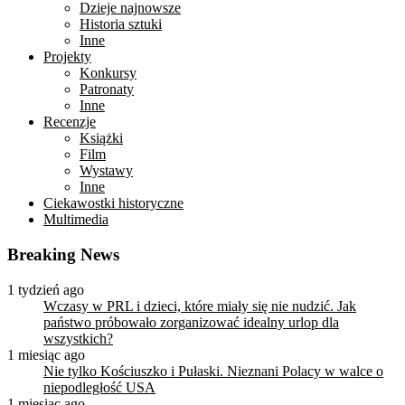
Dzieje najnowsze
Historia sztuki
Inne
Projekty
Konkursy
Patronaty
Inne
Recenzje
Książki
Film
Wystawy
Inne
Ciekawostki historyczne
Multimedia
Breaking News
1 tydzień ago
Wczasy w PRL i dzieci, które miały się nie nudzić. Jak
państwo próbowało zorganizować idealny urlop dla
wszystkich?
1 miesiąc ago
Nie tylko Kościuszko i Pułaski. Nieznani Polacy w walce o
niepodległość USA
1 miesiąc ago