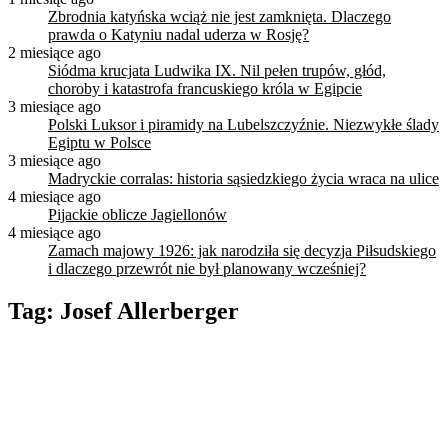
Zbrodnia katyńska wciąż nie jest zamknięta. Dlaczego
prawda o Katyniu nadal uderza w Rosję?
2 miesiące ago
Siódma krucjata Ludwika IX. Nil pełen trupów, głód,
choroby i katastrofa francuskiego króla w Egipcie
3 miesiące ago
Polski Luksor i piramidy na Lubelszczyźnie. Niezwykłe ślady
Egiptu w Polsce
3 miesiące ago
Madryckie corralas: historia sąsiedzkiego życia wraca na ulice
4 miesiące ago
Pijackie oblicze Jagiellonów
4 miesiące ago
Zamach majowy 1926: jak narodziła się decyzja Piłsudskiego
i dlaczego przewrót nie był planowany wcześniej?
Tag:
Josef Allerberger