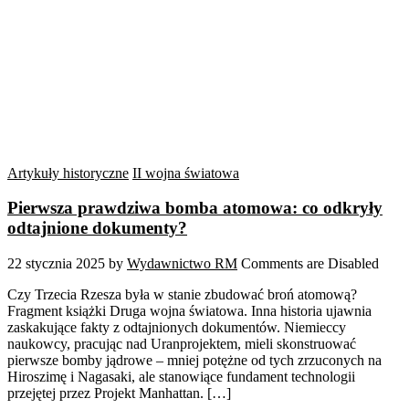
Artykuły historyczne
II wojna światowa
Pierwsza prawdziwa bomba atomowa: co odkryły
odtajnione dokumenty?
22 stycznia 2025
by
Wydawnictwo RM
Comments are Disabled
Czy Trzecia Rzesza była w stanie zbudować broń atomową?
Fragment książki Druga wojna światowa. Inna historia ujawnia
zaskakujące fakty z odtajnionych dokumentów. Niemieccy
naukowcy, pracując nad Uranprojektem, mieli skonstruować
pierwsze bomby jądrowe – mniej potężne od tych zrzuconych na
Hiroszimę i Nagasaki, ale stanowiące fundament technologii
przejętej przez Projekt Manhattan. […]