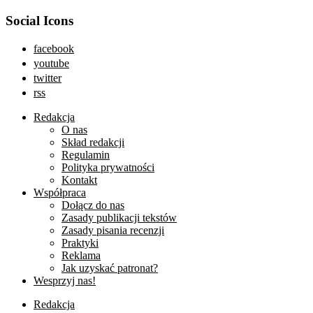
Social Icons
facebook
youtube
twitter
rss
Redakcja
O nas
Skład redakcji
Regulamin
Polityka prywatności
Kontakt
Współpraca
Dołącz do nas
Zasady publikacji tekstów
Zasady pisania recenzji
Praktyki
Reklama
Jak uzyskać patronat?
Wesprzyj nas!
Redakcja