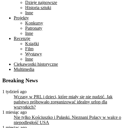
Dzieje najnowsze
Historia sztuki
Inne
Projekty
Konkursy
Patronaty
Inne
Recenzje
Książki
Film
Wystawy
Inne
Ciekawostki historyczne
Multimedia
Breaking News
1 tydzień ago
Wczasy w PRL i dzieci, które miały się nie nudzić. Jak
państwo próbowało zorganizować idealny urlop dla
wszystkich?
1 miesiąc ago
Nie tylko Kościuszko i Pułaski. Nieznani Polacy w walce o
niepodległość USA
1 miesiąc ago