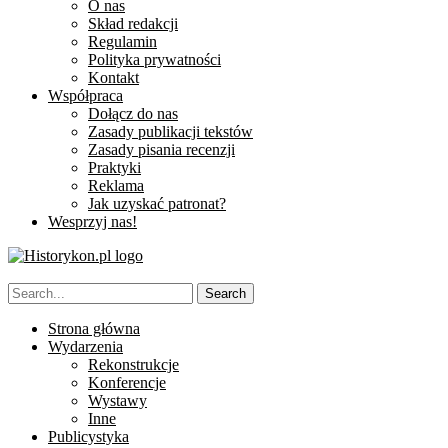
O nas
Skład redakcji
Regulamin
Polityka prywatności
Kontakt
Współpraca
Dołącz do nas
Zasady publikacji tekstów
Zasady pisania recenzji
Praktyki
Reklama
Jak uzyskać patronat?
Wesprzyj nas!
Strona główna
Wydarzenia
Rekonstrukcje
Konferencje
Wystawy
Inne
Publicystyka