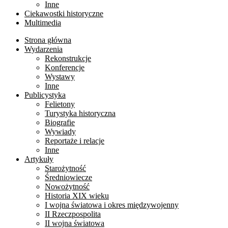
Inne
Ciekawostki historyczne
Multimedia
Strona główna
Wydarzenia
Rekonstrukcje
Konferencje
Wystawy
Inne
Publicystyka
Felietony
Turystyka historyczna
Biografie
Wywiady
Reportaże i relacje
Inne
Artykuły
Starożytność
Średniowiecze
Nowożytność
Historia XIX wieku
I wojna światowa i okres międzywojenny
II Rzeczpospolita
II wojna światowa