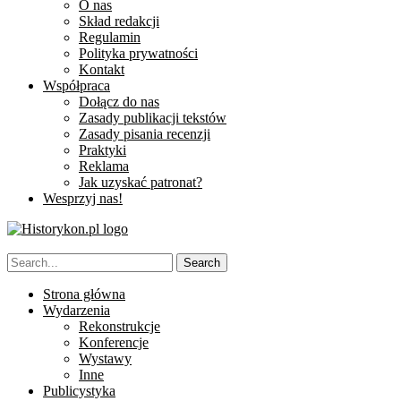
O nas
Skład redakcji
Regulamin
Polityka prywatności
Kontakt
Współpraca
Dołącz do nas
Zasady publikacji tekstów
Zasady pisania recenzji
Praktyki
Reklama
Jak uzyskać patronat?
Wesprzyj nas!
Strona główna
Wydarzenia
Rekonstrukcje
Konferencje
Wystawy
Inne
Publicystyka