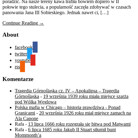
poradzić. Na nasze tereny kawa trafiła bowiem dopiero w II
połowie tego stulecia, a popularność zaczęła zdobywać w czasach
panowania Jana III Sobieskiego. Jednak nawet ci, […]
Continue Reading →
About
facebook
twitter
youtube
rss
Komentarze
Tragedia Górnośląska cz. IV – Apokalipsa – Tragedia
Górnośląska
-
19 września 1939 roku miała miejsce szarża
pod Wólką Węglową
Polska mafia w Chicago – historia prawdziwa - Ponad
Granicami
-
20 września 1926 roku miał miejsce zamach na
Ala Capone
Rafa
-
13 lipca 1666 roku rozegrała się bitwa pod Mątwami
Rafa
-
6 lipca 1685 roku Jakub II Stuart stłumił bunt
Mommonth’a