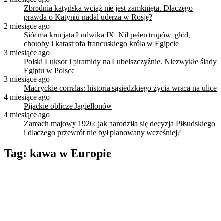
Zbrodnia katyńska wciąż nie jest zamknięta. Dlaczego
prawda o Katyniu nadal uderza w Rosję?
2 miesiące ago
Siódma krucjata Ludwika IX. Nil pełen trupów, głód,
choroby i katastrofa francuskiego króla w Egipcie
3 miesiące ago
Polski Luksor i piramidy na Lubelszczyźnie. Niezwykłe ślady
Egiptu w Polsce
3 miesiące ago
Madryckie corralas: historia sąsiedzkiego życia wraca na ulice
4 miesiące ago
Pijackie oblicze Jagiellonów
4 miesiące ago
Zamach majowy 1926: jak narodziła się decyzja Piłsudskiego
i dlaczego przewrót nie był planowany wcześniej?
Tag:
kawa w Europie