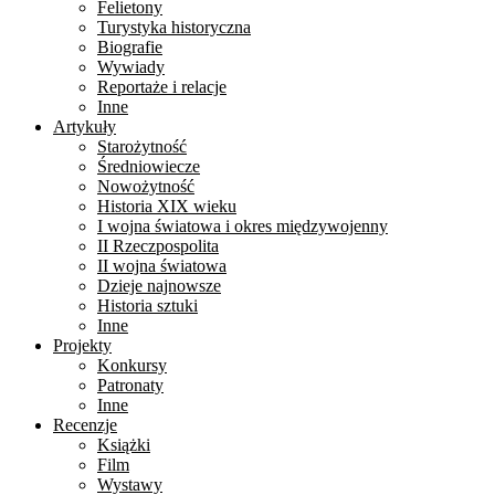
Felietony
Turystyka historyczna
Biografie
Wywiady
Reportaże i relacje
Inne
Artykuły
Starożytność
Średniowiecze
Nowożytność
Historia XIX wieku
I wojna światowa i okres międzywojenny
II Rzeczpospolita
II wojna światowa
Dzieje najnowsze
Historia sztuki
Inne
Projekty
Konkursy
Patronaty
Inne
Recenzje
Książki
Film
Wystawy