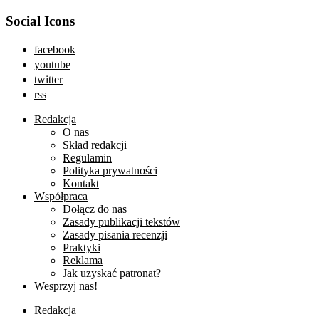
Social Icons
facebook
youtube
twitter
rss
Redakcja
O nas
Skład redakcji
Regulamin
Polityka prywatności
Kontakt
Współpraca
Dołącz do nas
Zasady publikacji tekstów
Zasady pisania recenzji
Praktyki
Reklama
Jak uzyskać patronat?
Wesprzyj nas!
Redakcja