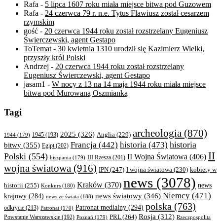
Rafa
-
5 lipca 1607 roku miała miejsce bitwa pod Guzowem
Rafa
-
24 czerwca 79 r. n.e. Tytus Flawiusz został cesarzem
rzymskim
gość
-
20 czerwca 1944 roku został rozstrzelany Eugeniusz
Świerczewski, agent Gestapo
ToTemat
-
30 kwietnia 1310 urodził się Kazimierz Wielki,
przyszły król Polski
Andrzej
-
20 czerwca 1944 roku został rozstrzelany
Eugeniusz Świerczewski, agent Gestapo
jasam1
-
W nocy z 13 na 14 maja 1944 roku miała miejsce
bitwa pod Murowaną Oszmianką
Tagi
archeologia
(870)
2025
(326)
Anglia
(229)
1944
(179)
1945
(193)
historia
Francja
(442)
historia
(473)
bitwy
(355)
Egipt
(202)
II
Polski
(554)
II Wojna Światowa
(406)
III Rzesza
(201)
hiszpania
(179)
wojna światowa
(916)
IPN
(247)
kobiety w
I wojna światowa
(230)
news
(3078)
Kraków
(370)
historii
(255)
news
Konkurs
(180)
Niemcy
(471)
news światowy
(346)
krajowy
(284)
news ze świata
(188)
polska
(763)
Patronat medialny
(294)
odkrycie
(213)
Patronat
(170)
Rosja
(312)
PRL
(264)
Powstanie Warszawskie
(192)
Poznań
(179)
Rzeczpospolita