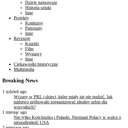
Dzieje najnowsze
Historia sztuki
Inne
Projekty
Konkursy
Patronaty
Inne
Recenzje
Książki
Film
Wystawy
Inne
Ciekawostki historyczne
Multimedia
Breaking News
1 tydzień ago
Wczasy w PRL i dzieci, które miały się nie nudzić. Jak
państwo próbowało zorganizować idealny urlop dla
wszystkich?
1 miesiąc ago
Nie tylko Kościuszko i Pułaski. Nieznani Polacy w walce o
niepodległość USA
2 miesiące ago