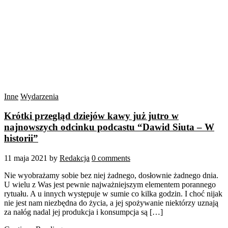
Inne
Wydarzenia
Krótki przegląd dziejów kawy już jutro w
najnowszych odcinku podcastu “Dawid Siuta – W
historii”
11 maja 2021
by
Redakcja
0 comments
Nie wyobrażamy sobie bez niej żadnego, dosłownie żadnego dnia.
U wielu z Was jest pewnie najważniejszym elementem porannego
rytuału. A u innych występuje w sumie co kilka godzin. I choć nijak
nie jest nam niezbędna do życia, a jej spożywanie niektórzy uznają
za nałóg nadal jej produkcja i konsumpcja są […]