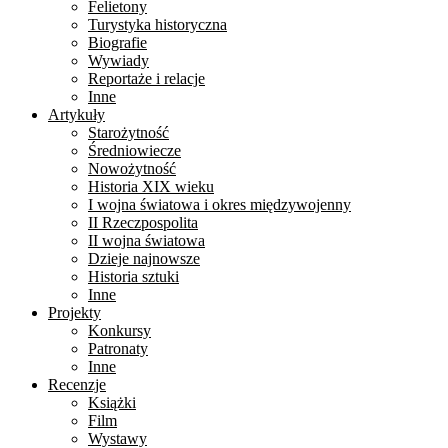
Felietony
Turystyka historyczna
Biografie
Wywiady
Reportaże i relacje
Inne
Artykuły
Starożytność
Średniowiecze
Nowożytność
Historia XIX wieku
I wojna światowa i okres międzywojenny
II Rzeczpospolita
II wojna światowa
Dzieje najnowsze
Historia sztuki
Inne
Projekty
Konkursy
Patronaty
Inne
Recenzje
Książki
Film
Wystawy