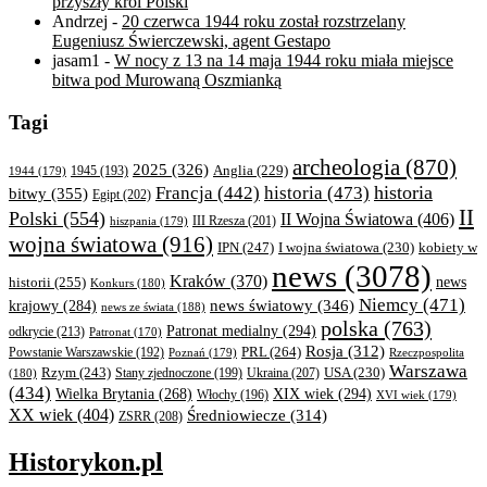
przyszły król Polski
Andrzej
-
20 czerwca 1944 roku został rozstrzelany
Eugeniusz Świerczewski, agent Gestapo
jasam1
-
W nocy z 13 na 14 maja 1944 roku miała miejsce
bitwa pod Murowaną Oszmianką
Tagi
archeologia
(870)
2025
(326)
Anglia
(229)
1944
(179)
1945
(193)
historia
Francja
(442)
historia
(473)
bitwy
(355)
Egipt
(202)
II
Polski
(554)
II Wojna Światowa
(406)
III Rzesza
(201)
hiszpania
(179)
wojna światowa
(916)
IPN
(247)
kobiety w
I wojna światowa
(230)
news
(3078)
Kraków
(370)
historii
(255)
news
Konkurs
(180)
Niemcy
(471)
news światowy
(346)
krajowy
(284)
news ze świata
(188)
polska
(763)
Patronat medialny
(294)
odkrycie
(213)
Patronat
(170)
Rosja
(312)
PRL
(264)
Powstanie Warszawskie
(192)
Poznań
(179)
Rzeczpospolita
Warszawa
Rzym
(243)
Ukraina
(207)
USA
(230)
(180)
Stany zjednoczone
(199)
(434)
XIX wiek
(294)
Wielka Brytania
(268)
Włochy
(196)
XVI wiek
(179)
XX wiek
(404)
Średniowiecze
(314)
ZSRR
(208)
Historykon.pl