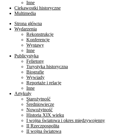
Inne
Ciekawostki historyczne
Multimedia
Strona główna
Wydarzenia
Rekonstrukcje
Konferencje
Wystawy
Inne
Publicystyka
Felietony
Turystyka historyczna
Biografie
Wywiady
Reportaże i relacje
Inne
Artykuły
Starożytność
Średniowiecze
Nowożytność
Historia XIX wieku
I wojna światowa i okres międzywojenny
II Rzeczpospolita
II wojna światowa