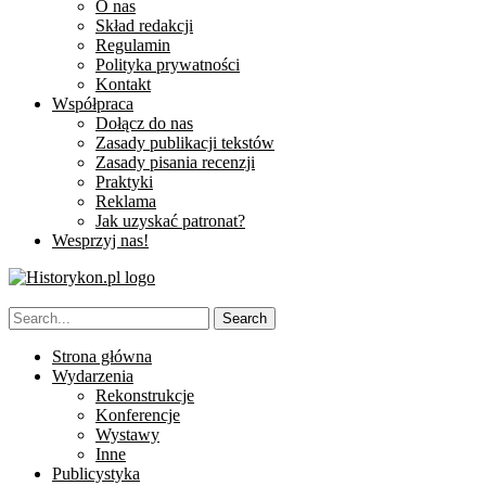
O nas
Skład redakcji
Regulamin
Polityka prywatności
Kontakt
Współpraca
Dołącz do nas
Zasady publikacji tekstów
Zasady pisania recenzji
Praktyki
Reklama
Jak uzyskać patronat?
Wesprzyj nas!
Strona główna
Wydarzenia
Rekonstrukcje
Konferencje
Wystawy
Inne
Publicystyka