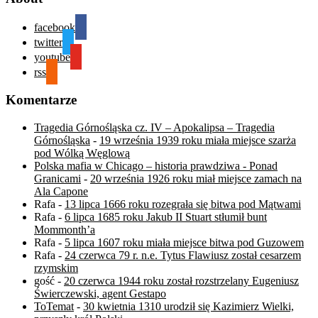
facebook
twitter
youtube
rss
Komentarze
Tragedia Górnośląska cz. IV – Apokalipsa – Tragedia
Górnośląska
-
19 września 1939 roku miała miejsce szarża
pod Wólką Węglową
Polska mafia w Chicago – historia prawdziwa - Ponad
Granicami
-
20 września 1926 roku miał miejsce zamach na
Ala Capone
Rafa
-
13 lipca 1666 roku rozegrała się bitwa pod Mątwami
Rafa
-
6 lipca 1685 roku Jakub II Stuart stłumił bunt
Mommonth’a
Rafa
-
5 lipca 1607 roku miała miejsce bitwa pod Guzowem
Rafa
-
24 czerwca 79 r. n.e. Tytus Flawiusz został cesarzem
rzymskim
gość
-
20 czerwca 1944 roku został rozstrzelany Eugeniusz
Świerczewski, agent Gestapo
ToTemat
-
30 kwietnia 1310 urodził się Kazimierz Wielki,