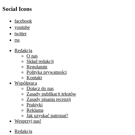
Social Icons
facebook
youtube
twitter
rss
Redakcja
O nas
Skład redakcji
Regulamin
Polityka prywatności
Kontakt
Współpraca
Dołącz do nas
Zasady publikacji tekstów
Zasady pisania recenzji
Praktyki
Reklama
Jak uzyskać patronat?
Wesprzyj nas!
Redakcja