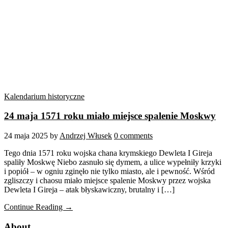
Kalendarium historyczne
24 maja 1571 roku miało miejsce spalenie Moskwy
24 maja 2025
by
Andrzej Włusek
0 comments
Tego dnia 1571 roku wojska chana krymskiego Dewleta I Gireja
spaliły Moskwę Niebo zasnuło się dymem, a ulice wypełniły krzyki
i popiół – w ogniu zginęło nie tylko miasto, ale i pewność. Wśród
zgliszczy i chaosu miało miejsce spalenie Moskwy przez wojska
Dewleta I Gireja – atak błyskawiczny, brutalny i […]
Continue Reading →
About