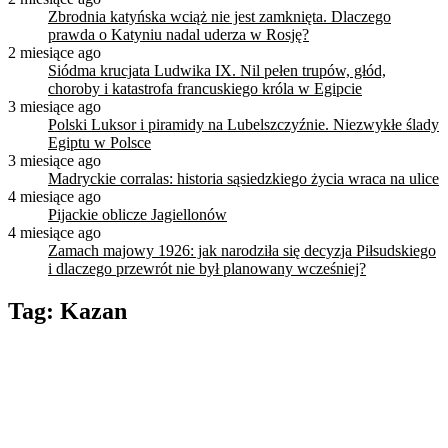
Zbrodnia katyńska wciąż nie jest zamknięta. Dlaczego
prawda o Katyniu nadal uderza w Rosję?
2 miesiące ago
Siódma krucjata Ludwika IX. Nil pełen trupów, głód,
choroby i katastrofa francuskiego króla w Egipcie
3 miesiące ago
Polski Luksor i piramidy na Lubelszczyźnie. Niezwykłe ślady
Egiptu w Polsce
3 miesiące ago
Madryckie corralas: historia sąsiedzkiego życia wraca na ulice
4 miesiące ago
Pijackie oblicze Jagiellonów
4 miesiące ago
Zamach majowy 1926: jak narodziła się decyzja Piłsudskiego
i dlaczego przewrót nie był planowany wcześniej?
Tag:
Kazan