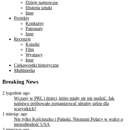
Dzieje najnowsze
Historia sztuki
Inne
Projekty
Konkursy
Patronaty
Inne
Recenzje
Książki
Film
Wystawy
Inne
Ciekawostki historyczne
Multimedia
Breaking News
2 tygodnie ago
Wczasy w PRL i dzieci, które miały się nie nudzić. Jak
państwo próbowało zorganizować idealny urlop dla
wszystkich?
1 miesiąc ago
Nie tylko Kościuszko i Pułaski. Nieznani Polacy w walce o
niepodległość USA
2 miesiące ago