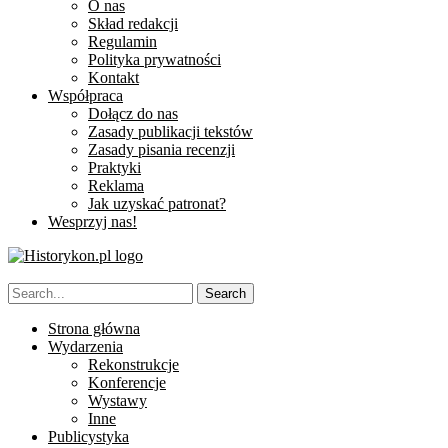
O nas
Skład redakcji
Regulamin
Polityka prywatności
Kontakt
Współpraca
Dołącz do nas
Zasady publikacji tekstów
Zasady pisania recenzji
Praktyki
Reklama
Jak uzyskać patronat?
Wesprzyj nas!
Strona główna
Wydarzenia
Rekonstrukcje
Konferencje
Wystawy
Inne
Publicystyka