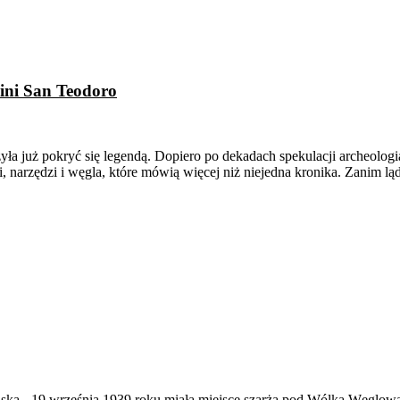
kini San Teodoro
ążyła już pokryć się legendą. Dopiero po dekadach spekulacji archeologi
, narzędzi i węgla, które mówią więcej niż niejedna kronika. Zanim ląd
ąska
-
19 września 1939 roku miała miejsce szarża pod Wólką Węglow