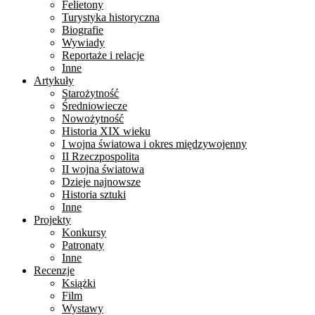
Felietony
Turystyka historyczna
Biografie
Wywiady
Reportaże i relacje
Inne
Artykuły
Starożytność
Średniowiecze
Nowożytność
Historia XIX wieku
I wojna światowa i okres międzywojenny
II Rzeczpospolita
II wojna światowa
Dzieje najnowsze
Historia sztuki
Inne
Projekty
Konkursy
Patronaty
Inne
Recenzje
Książki
Film
Wystawy