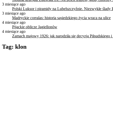
3 miesiące ago
Polski Luksor i piramidy na Lubelszczyźnie. Niezwykłe ślady 
3 miesiące ago
Madryckie corralas: historia sąsiedzkiego życia wraca na ulice
4 miesiące ago
Pijackie oblicze Jagiellonów
4 miesiące ago
Zamach majowy 1926: jak narodziła się decyzja Piłsudskiego i
Tag:
klon