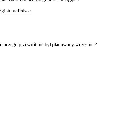
Egiptu w Polsce
 dlaczego przewrót nie był planowany wcześniej?