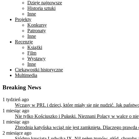
Dzieje najnowsze
Historia sztuki
Inne
Projekty
Konkursy
Patronaty
Inne
Recenzje
Książki
Film
Wystawy
Inne
Ciekawostki historyczne
Multimedia
Breaking News
1 tydzień ago
Wczasy w PRL i dzieci, które miały się nie nudzić. Jak państ
1 miesiąc ago
Nie tylko Kościuszko i Pułaski. Nieznani Polacy w walce o n
1 miesiąc ago
Zbrodnia katyńska wciąż nie jest zamknięta. Dlaczego prawda
2 miesiące ago
Siódma krucjata Ludwika IX. Nil pełen trupów, głód, choroby i