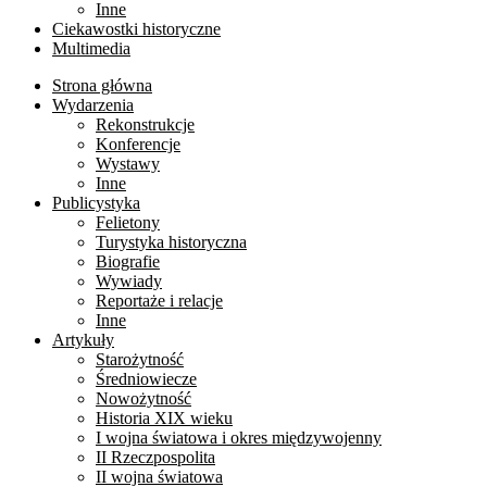
Inne
Ciekawostki historyczne
Multimedia
Strona główna
Wydarzenia
Rekonstrukcje
Konferencje
Wystawy
Inne
Publicystyka
Felietony
Turystyka historyczna
Biografie
Wywiady
Reportaże i relacje
Inne
Artykuły
Starożytność
Średniowiecze
Nowożytność
Historia XIX wieku
I wojna światowa i okres międzywojenny
II Rzeczpospolita
II wojna światowa