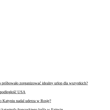
wo próbowało zorganizować idealny urlop dla wszystkich?
iepodległość USA
 o Katyniu nadal uderza w Rosję?
 katastrofa francuskiego króla w Egipcie