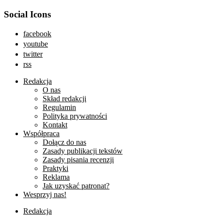
Social Icons
facebook
youtube
twitter
rss
Redakcja
O nas
Skład redakcji
Regulamin
Polityka prywatności
Kontakt
Współpraca
Dołącz do nas
Zasady publikacji tekstów
Zasady pisania recenzji
Praktyki
Reklama
Jak uzyskać patronat?
Wesprzyj nas!
Redakcja