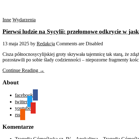
Inne
Wydarzenia
Pierwsi ludzie na Sycylii: przełomowe odkrycie w jas
13 maja 2025
by
Redakcja
Comments are Disabled
Cisza północnosycylijskiej groty skrywała tajemnicę tak starą, że zd
pozostawili po sobie ślady codzienności – niepozorne fragmenty kości
Continue Reading →
About
facebook
twitter
youtube
rss
Komentarze
Tragedia Górnośląska cz. IV – Apokalipsa – Tragedia Górnośl