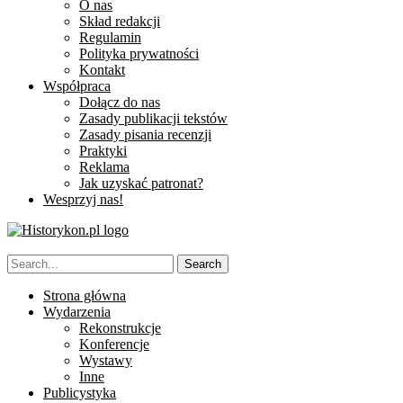
O nas
Skład redakcji
Regulamin
Polityka prywatności
Kontakt
Współpraca
Dołącz do nas
Zasady publikacji tekstów
Zasady pisania recenzji
Praktyki
Reklama
Jak uzyskać patronat?
Wesprzyj nas!
Strona główna
Wydarzenia
Rekonstrukcje
Konferencje
Wystawy
Inne
Publicystyka