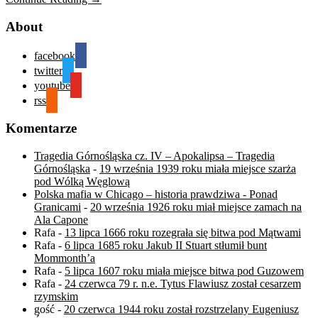
About
facebook
twitter
youtube
rss
Komentarze
Tragedia Górnośląska cz. IV – Apokalipsa – Tragedia
Górnośląska
-
19 września 1939 roku miała miejsce szarża
pod Wólką Węglową
Polska mafia w Chicago – historia prawdziwa - Ponad
Granicami
-
20 września 1926 roku miał miejsce zamach na
Ala Capone
Rafa
-
13 lipca 1666 roku rozegrała się bitwa pod Mątwami
Rafa
-
6 lipca 1685 roku Jakub II Stuart stłumił bunt
Mommonth’a
Rafa
-
5 lipca 1607 roku miała miejsce bitwa pod Guzowem
Rafa
-
24 czerwca 79 r. n.e. Tytus Flawiusz został cesarzem
rzymskim
gość
-
20 czerwca 1944 roku został rozstrzelany Eugeniusz