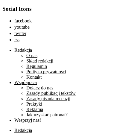
Social Icons
facebook
youtube
twitter
rss
Redakcja
O nas
Skład redakcji
Regulamin
Polityka prywatności
Kontakt
Współpraca
Dołącz do nas
Zasady publikacji tekstów
Zasady pisania recenzji
Praktyki
Reklama
Jak uzyskać patronat?
Wesprzyj nas!
Redakcja