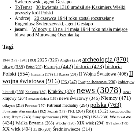
Świerczewski, agent Gestapo
ToTemat
-
30 kwietnia 1310 urodził się Kazimierz Wielki,
przyszły król Polski
Andrzej
-
20 czerwca 1944 roku został rozstrzelany
Eugeniusz Świerczewski, agent Gestapo
jasam1
-
W nocy z 13 na 14 maja 1944 roku miała miejsce
bitwa pod Murowaną Oszmianką
Tagi
archeologia
(870)
2025
(326)
Anglia
(229)
1944
(179)
1945
(193)
historia
Francja
(442)
historia
(473)
bitwy
(355)
Egipt
(202)
II
Polski
(554)
II Wojna Światowa
(406)
III Rzesza
(201)
hiszpania
(179)
wojna światowa
(916)
IPN
(247)
kobiety w
I wojna światowa
(230)
news
(3078)
Kraków
(370)
historii
(255)
news
Konkurs
(180)
Niemcy
(471)
news światowy
(346)
krajowy
(284)
news ze świata
(188)
polska
(763)
Patronat medialny
(294)
odkrycie
(213)
Patronat
(170)
Rosja
(312)
PRL
(264)
Powstanie Warszawskie
(192)
Poznań
(179)
Rzeczpospolita
Warszawa
Rzym
(243)
Ukraina
(207)
USA
(230)
(180)
Stany zjednoczone
(199)
(434)
XIX wiek
(294)
Wielka Brytania
(268)
Włochy
(196)
XVI wiek
(179)
XX wiek
(404)
Średniowiecze
(314)
ZSRR
(208)