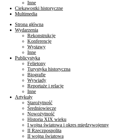
Inne
Ciekawostki historyczne
Multimedia
Strona główna
Wydarzenia
Rekonstrukcje
Konferencje
Wystawy
Inne
Publicystyka
Felietony
Turystyka historyczna
Biografie
Wywiady
Reportaże i relacje
Inne
Artykuły
Starożytność
Średniowiecze
Nowożytność
Historia XIX wieku
I wojna światowa i okres międzywojenny
II Rzeczpospolita
II wojna światowa