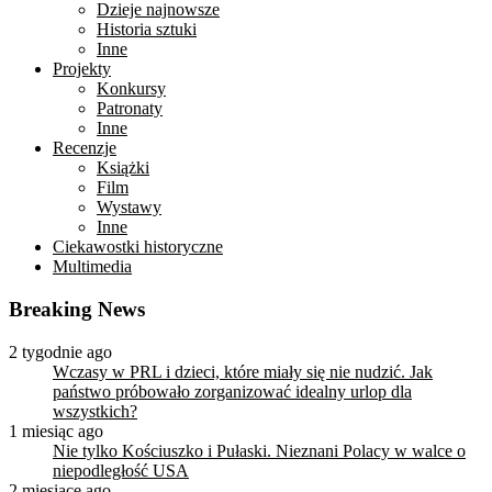
Dzieje najnowsze
Historia sztuki
Inne
Projekty
Konkursy
Patronaty
Inne
Recenzje
Książki
Film
Wystawy
Inne
Ciekawostki historyczne
Multimedia
Breaking News
2 tygodnie ago
Wczasy w PRL i dzieci, które miały się nie nudzić. Jak
państwo próbowało zorganizować idealny urlop dla
wszystkich?
1 miesiąc ago
Nie tylko Kościuszko i Pułaski. Nieznani Polacy w walce o
niepodległość USA
2 miesiące ago