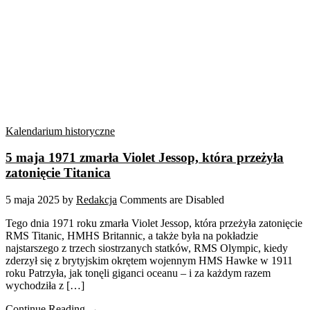
Kalendarium historyczne
5 maja 1971 zmarła Violet Jessop, która przeżyła
zatonięcie Titanica
5 maja 2025
by
Redakcja
Comments are Disabled
Tego dnia 1971 roku zmarła Violet Jessop, która przeżyła zatonięcie
RMS Titanic, HMHS Britannic, a także była na pokładzie
najstarszego z trzech siostrzanych statków, RMS Olympic, kiedy
zderzył się z brytyjskim okrętem wojennym HMS Hawke w 1911
roku Patrzyła, jak tonęli giganci oceanu – i za każdym razem
wychodziła z […]
Continue Reading →