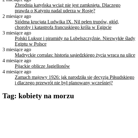
Zbrodnia katyńska wciąż nie jest zamknięta. Dlaczego
prawda o Katyniu nadal uderza w Rosję?
2 miesiące ago
Siódma krucjata Ludwika IX. Nil pełen trupów, głód,
choroby i katastrofa francuskiego króla w Egipcie
3 miesiące ago
Polski Luksor i piramidy na Lubelszczyźnie. Niezwykłe ślady
Egiptu w Polsce
3 miesiące ago
Madryckie corralas: historia sąsiedzkiego życia wraca na ulice
4 miesiące ago
Pijackie oblicze Jagiellonów
4 miesiące ago
Zamach majowy 1926: jak narodziła się decyzja Piłsudskiego
i dlaczego przewrót nie był planowany wcześniej?
Tag:
kobiety na morzu