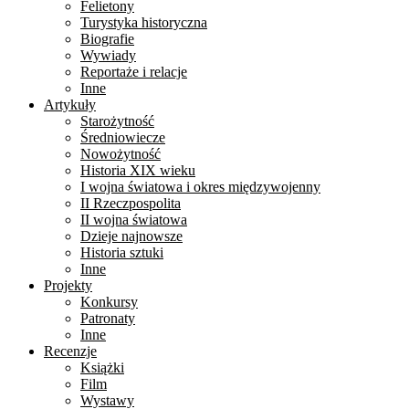
Felietony
Turystyka historyczna
Biografie
Wywiady
Reportaże i relacje
Inne
Artykuły
Starożytność
Średniowiecze
Nowożytność
Historia XIX wieku
I wojna światowa i okres międzywojenny
II Rzeczpospolita
II wojna światowa
Dzieje najnowsze
Historia sztuki
Inne
Projekty
Konkursy
Patronaty
Inne
Recenzje
Książki
Film
Wystawy