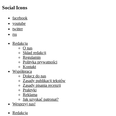
Social Icons
facebook
youtube
twitter
rss
Redakcja
O nas
Skład redakcji
Regulamin
Polityka prywatności
Kontakt
Współpraca
Dołącz do nas
Zasady publikacji tekstów
Zasady pisania recenzji
Praktyki
Reklama
Jak uzyskać patronat?
Wesprzyj nas!
Redakcja