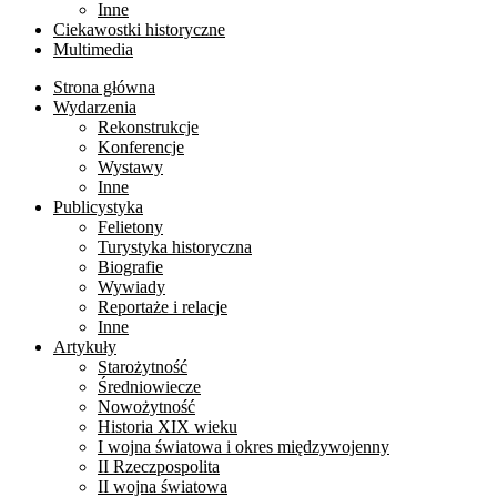
Inne
Ciekawostki historyczne
Multimedia
Strona główna
Wydarzenia
Rekonstrukcje
Konferencje
Wystawy
Inne
Publicystyka
Felietony
Turystyka historyczna
Biografie
Wywiady
Reportaże i relacje
Inne
Artykuły
Starożytność
Średniowiecze
Nowożytność
Historia XIX wieku
I wojna światowa i okres międzywojenny
II Rzeczpospolita
II wojna światowa