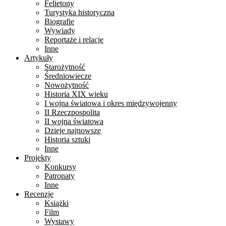
Felietony
Turystyka historyczna
Biografie
Wywiady
Reportaże i relacje
Inne
Artykuły
Starożytność
Średniowiecze
Nowożytność
Historia XIX wieku
I wojna światowa i okres międzywojenny
II Rzeczpospolita
II wojna światowa
Dzieje najnowsze
Historia sztuki
Inne
Projekty
Konkursy
Patronaty
Inne
Recenzje
Książki
Film
Wystawy