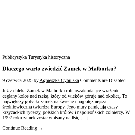
Publicystyka
Turystyka historyczna
Dlaczego warto zwiedzić Zamek w Malborku?
9 czerwca 2025
by
Agnieszka Cybulska
Comments are Disabled
Już z daleka Zamek w Malborku robi oszałamiające wrażenie –
ceglany kolos nad rzeką, który od wieków góruje nad okolicą. To
największy gotycki zamek na świecie i najpotężniejsza
średniowieczna twierdza Europy. Jego mury pamiętają czasy
krzyżackich rycerzy, polskich królów i napoleońskich żołnierzy. W
1997 roku zamek został wpisany na listę […]
Continue Reading →