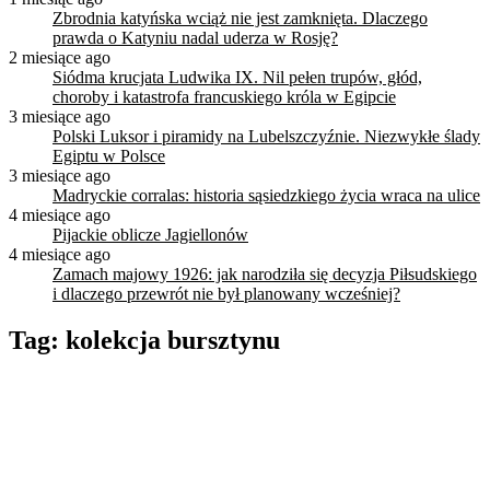
Zbrodnia katyńska wciąż nie jest zamknięta. Dlaczego
prawda o Katyniu nadal uderza w Rosję?
2 miesiące ago
Siódma krucjata Ludwika IX. Nil pełen trupów, głód,
choroby i katastrofa francuskiego króla w Egipcie
3 miesiące ago
Polski Luksor i piramidy na Lubelszczyźnie. Niezwykłe ślady
Egiptu w Polsce
3 miesiące ago
Madryckie corralas: historia sąsiedzkiego życia wraca na ulice
4 miesiące ago
Pijackie oblicze Jagiellonów
4 miesiące ago
Zamach majowy 1926: jak narodziła się decyzja Piłsudskiego
i dlaczego przewrót nie był planowany wcześniej?
Tag:
kolekcja bursztynu