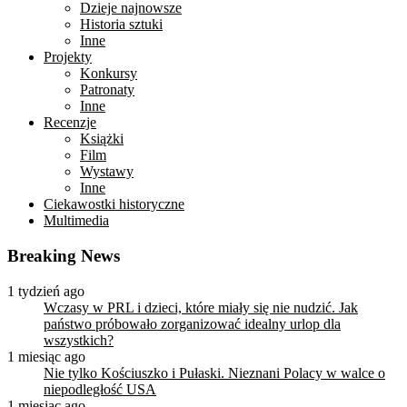
Dzieje najnowsze
Historia sztuki
Inne
Projekty
Konkursy
Patronaty
Inne
Recenzje
Książki
Film
Wystawy
Inne
Ciekawostki historyczne
Multimedia
Breaking News
1 tydzień ago
Wczasy w PRL i dzieci, które miały się nie nudzić. Jak
państwo próbowało zorganizować idealny urlop dla
wszystkich?
1 miesiąc ago
Nie tylko Kościuszko i Pułaski. Nieznani Polacy w walce o
niepodległość USA
1 miesiąc ago