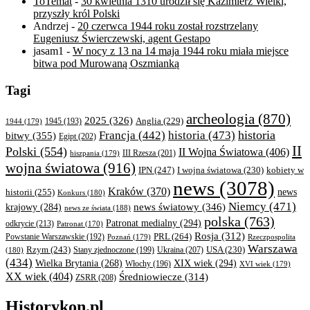
ToTemat
-
30 kwietnia 1310 urodził się Kazimierz Wielki,
przyszły król Polski
Andrzej
-
20 czerwca 1944 roku został rozstrzelany
Eugeniusz Świerczewski, agent Gestapo
jasam1
-
W nocy z 13 na 14 maja 1944 roku miała miejsce
bitwa pod Murowaną Oszmianką
Tagi
archeologia
(870)
2025
(326)
Anglia
(229)
1944
(179)
1945
(193)
historia
Francja
(442)
historia
(473)
bitwy
(355)
Egipt
(202)
II
Polski
(554)
II Wojna Światowa
(406)
III Rzesza
(201)
hiszpania
(179)
wojna światowa
(916)
IPN
(247)
kobiety w
I wojna światowa
(230)
news
(3078)
Kraków
(370)
historii
(255)
news
Konkurs
(180)
Niemcy
(471)
news światowy
(346)
krajowy
(284)
news ze świata
(188)
polska
(763)
Patronat medialny
(294)
odkrycie
(213)
Patronat
(170)
Rosja
(312)
PRL
(264)
Powstanie Warszawskie
(192)
Poznań
(179)
Rzeczpospolita
Warszawa
Rzym
(243)
Ukraina
(207)
USA
(230)
(180)
Stany zjednoczone
(199)
(434)
XIX wiek
(294)
Wielka Brytania
(268)
Włochy
(196)
XVI wiek
(179)
XX wiek
(404)
Średniowiecze
(314)
ZSRR
(208)
Historykon.pl