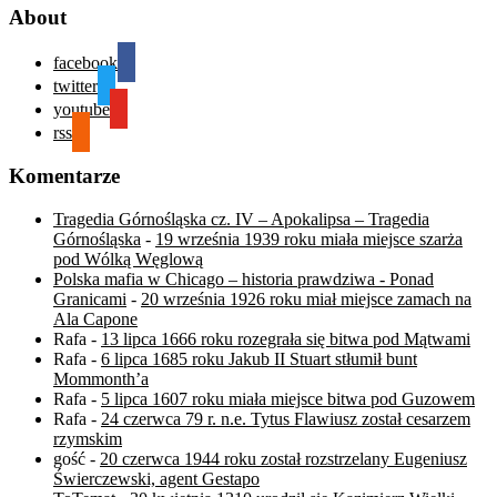
About
facebook
twitter
youtube
rss
Komentarze
Tragedia Górnośląska cz. IV – Apokalipsa – Tragedia
Górnośląska
-
19 września 1939 roku miała miejsce szarża
pod Wólką Węglową
Polska mafia w Chicago – historia prawdziwa - Ponad
Granicami
-
20 września 1926 roku miał miejsce zamach na
Ala Capone
Rafa
-
13 lipca 1666 roku rozegrała się bitwa pod Mątwami
Rafa
-
6 lipca 1685 roku Jakub II Stuart stłumił bunt
Mommonth’a
Rafa
-
5 lipca 1607 roku miała miejsce bitwa pod Guzowem
Rafa
-
24 czerwca 79 r. n.e. Tytus Flawiusz został cesarzem
rzymskim
gość
-
20 czerwca 1944 roku został rozstrzelany Eugeniusz
Świerczewski, agent Gestapo