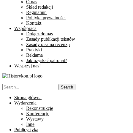
O nas
Skład redakcji
Regulamin
Polityka prywatności
Kontakt
Współpraca
Dołącz do nas
Zasady publikacji tekstów
Zasady pisania recenzji
Praktyki
Reklama
Jak uzyskać patronat?
Wesprzyj nas!
Strona główna
Wydarzenia
Rekonstrukcje
Konferencje
Wystawy
Inne
Publicystyka