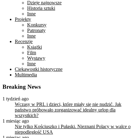
Dzieje najnowsze
Historia sztuki
Inne
Projekty
Konkursy
Patronaty
Inne
Recenzje
Książki
Film
Wystawy
Inne
Ciekawostki historyczne
Multimedia
Breaking News
1 tydzień ago
Wczasy w PRL i dzieci, które miały się nie nudzić. Jak
państwo próbowało zorganizować idealny urlop dla
wszystkich?
1 miesiąc ago
Nie tylko Kościuszko i Pułaski. Nieznani Polacy w walce o
niepodległość USA
1 miesiąc ago