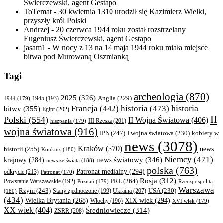
Świerczewski, agent Gestapo
ToTemat
-
30 kwietnia 1310 urodził się Kazimierz Wielki,
przyszły król Polski
Andrzej
-
20 czerwca 1944 roku został rozstrzelany
Eugeniusz Świerczewski, agent Gestapo
jasam1
-
W nocy z 13 na 14 maja 1944 roku miała miejsce
bitwa pod Murowaną Oszmianką
Tagi
archeologia
(870)
2025
(326)
Anglia
(229)
1944
(179)
1945
(193)
historia
Francja
(442)
historia
(473)
bitwy
(355)
Egipt
(202)
II
Polski
(554)
II Wojna Światowa
(406)
III Rzesza
(201)
hiszpania
(179)
wojna światowa
(916)
IPN
(247)
kobiety w
I wojna światowa
(230)
news
(3078)
Kraków
(370)
historii
(255)
news
Konkurs
(180)
Niemcy
(471)
news światowy
(346)
krajowy
(284)
news ze świata
(188)
polska
(763)
Patronat medialny
(294)
odkrycie
(213)
Patronat
(170)
Rosja
(312)
PRL
(264)
Powstanie Warszawskie
(192)
Poznań
(179)
Rzeczpospolita
Warszawa
Rzym
(243)
Ukraina
(207)
USA
(230)
(180)
Stany zjednoczone
(199)
(434)
XIX wiek
(294)
Wielka Brytania
(268)
Włochy
(196)
XVI wiek
(179)
XX wiek
(404)
Średniowiecze
(314)
ZSRR
(208)