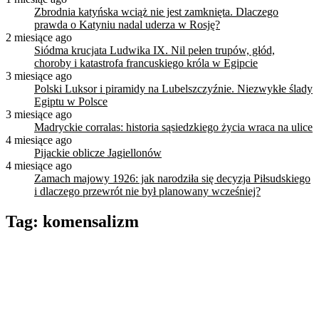
Zbrodnia katyńska wciąż nie jest zamknięta. Dlaczego
prawda o Katyniu nadal uderza w Rosję?
2 miesiące ago
Siódma krucjata Ludwika IX. Nil pełen trupów, głód,
choroby i katastrofa francuskiego króla w Egipcie
3 miesiące ago
Polski Luksor i piramidy na Lubelszczyźnie. Niezwykłe ślady
Egiptu w Polsce
3 miesiące ago
Madryckie corralas: historia sąsiedzkiego życia wraca na ulice
4 miesiące ago
Pijackie oblicze Jagiellonów
4 miesiące ago
Zamach majowy 1926: jak narodziła się decyzja Piłsudskiego
i dlaczego przewrót nie był planowany wcześniej?
Tag:
komensalizm