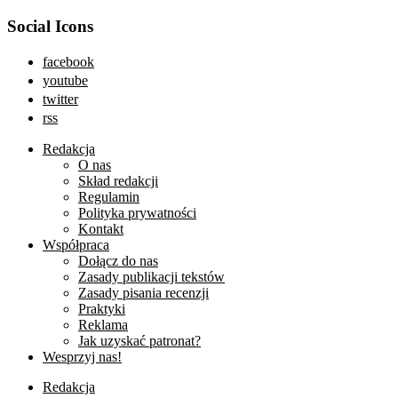
Social Icons
facebook
youtube
twitter
rss
Redakcja
O nas
Skład redakcji
Regulamin
Polityka prywatności
Kontakt
Współpraca
Dołącz do nas
Zasady publikacji tekstów
Zasady pisania recenzji
Praktyki
Reklama
Jak uzyskać patronat?
Wesprzyj nas!
Redakcja