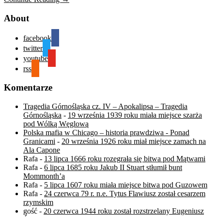
About
facebook
twitter
youtube
rss
Komentarze
Tragedia Górnośląska cz. IV – Apokalipsa – Tragedia
Górnośląska
-
19 września 1939 roku miała miejsce szarża
pod Wólką Węglową
Polska mafia w Chicago – historia prawdziwa - Ponad
Granicami
-
20 września 1926 roku miał miejsce zamach na
Ala Capone
Rafa
-
13 lipca 1666 roku rozegrała się bitwa pod Mątwami
Rafa
-
6 lipca 1685 roku Jakub II Stuart stłumił bunt
Mommonth’a
Rafa
-
5 lipca 1607 roku miała miejsce bitwa pod Guzowem
Rafa
-
24 czerwca 79 r. n.e. Tytus Flawiusz został cesarzem
rzymskim
gość
-
20 czerwca 1944 roku został rozstrzelany Eugeniusz