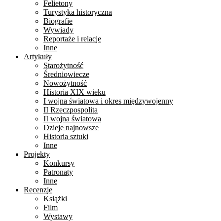
Felietony
Turystyka historyczna
Biografie
Wywiady
Reportaże i relacje
Inne
Artykuły
Starożytność
Średniowiecze
Nowożytność
Historia XIX wieku
I wojna światowa i okres międzywojenny
II Rzeczpospolita
II wojna światowa
Dzieje najnowsze
Historia sztuki
Inne
Projekty
Konkursy
Patronaty
Inne
Recenzje
Książki
Film
Wystawy