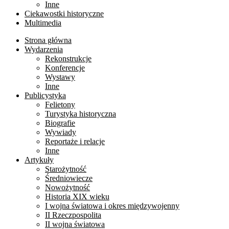
Inne
Ciekawostki historyczne
Multimedia
Strona główna
Wydarzenia
Rekonstrukcje
Konferencje
Wystawy
Inne
Publicystyka
Felietony
Turystyka historyczna
Biografie
Wywiady
Reportaże i relacje
Inne
Artykuły
Starożytność
Średniowiecze
Nowożytność
Historia XIX wieku
I wojna światowa i okres międzywojenny
II Rzeczpospolita
II wojna światowa