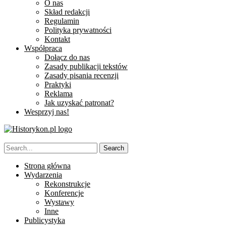
O nas
Skład redakcji
Regulamin
Polityka prywatności
Kontakt
Współpraca
Dołącz do nas
Zasady publikacji tekstów
Zasady pisania recenzji
Praktyki
Reklama
Jak uzyskać patronat?
Wesprzyj nas!
Strona główna
Wydarzenia
Rekonstrukcje
Konferencje
Wystawy
Inne
Publicystyka