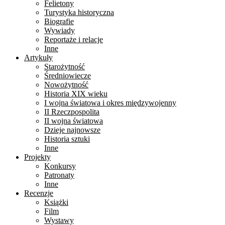
Felietony
Turystyka historyczna
Biografie
Wywiady
Reportaże i relacje
Inne
Artykuły
Starożytność
Średniowiecze
Nowożytność
Historia XIX wieku
I wojna światowa i okres międzywojenny
II Rzeczpospolita
II wojna światowa
Dzieje najnowsze
Historia sztuki
Inne
Projekty
Konkursy
Patronaty
Inne
Recenzje
Książki
Film
Wystawy