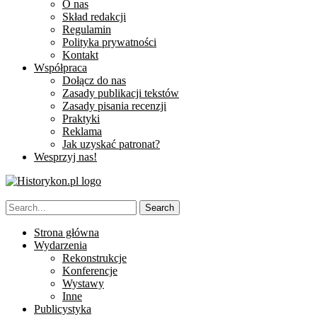
O nas
Skład redakcji
Regulamin
Polityka prywatności
Kontakt
Współpraca
Dołącz do nas
Zasady publikacji tekstów
Zasady pisania recenzji
Praktyki
Reklama
Jak uzyskać patronat?
Wesprzyj nas!
Strona główna
Wydarzenia
Rekonstrukcje
Konferencje
Wystawy
Inne
Publicystyka