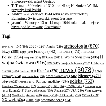
Świerczewski, agent Gestapo
ToTemat
-
30 kwietnia 1310 urodził się Kazimierz Wielki,
przyszły król Polski
Andrzej
-
20 czerwca 1944 roku został rozstrzelany
Eugeniusz Świerczewski, agent Gestapo
jasam1
-
W nocy z 13 na 14 maja 1944 roku miała miejsce
bitwa pod Murowaną Oszmianką
Tagi
archeologia
(870)
2025
(326)
Anglia
(229)
1944
(179)
1945
(193)
historia
Francja
(442)
historia
(473)
bitwy
(355)
Egipt
(202)
II
Polski
(554)
II Wojna Światowa
(406)
III Rzesza
(201)
hiszpania
(179)
wojna światowa
(916)
IPN
(247)
kobiety w
I wojna światowa
(230)
news
(3078)
Kraków
(370)
historii
(255)
news
Konkurs
(180)
Niemcy
(471)
news światowy
(346)
krajowy
(284)
news ze świata
(188)
polska
(763)
Patronat medialny
(294)
odkrycie
(213)
Patronat
(170)
Rosja
(312)
PRL
(264)
Powstanie Warszawskie
(192)
Poznań
(179)
Rzeczpospolita
Warszawa
Rzym
(243)
Ukraina
(207)
USA
(230)
(180)
Stany zjednoczone
(199)
(434)
XIX wiek
(294)
Wielka Brytania
(268)
Włochy
(196)
XVI wiek
(179)
XX wiek
(404)
Średniowiecze
(314)
ZSRR
(208)