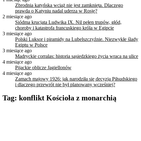
Zbrodnia katyńska wciąż nie jest zamknięta. Dlaczego
prawda o Katyniu nadal uderza w Rosję?
2 miesiące ago
Siódma krucjata Ludwika IX. Nil pełen trupów, głód,
choroby i katastrofa francuskiego króla w Egipcie
3 miesiące ago
Polski Luksor i piramidy na Lubelszczyźnie. Niezwykłe ślady
Egiptu w Polsce
3 miesiące ago
Madryckie corralas: historia sąsiedzkiego życia wraca na ulice
4 miesiące ago
Pijackie oblicze Jagiellonów
4 miesiące ago
Zamach majowy 1926: jak narodziła się decyzja Piłsudskiego
i dlaczego przewrót nie był planowany wcześniej?
Tag:
konflikt Kościoła z monarchią