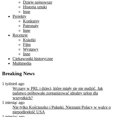
Dzieje najnowsze
Historia sztuki
Inne
Projekty
Konkursy
Patronaty
Inne
Recenzje
Książki
Film
Wystawy
Inne
Ciekawostki historyczne
Multimedia
Breaking News
1 tydzień ago
Wczasy w PRL i dzieci, które miały się nie nudzić. Jak
państwo próbowało zorganizować idealny urlop dla
wszystkich?
1 miesiąc ago
Nie tylko Kościuszko i Pułaski. Nieznani Polacy w walce o
niepodległość USA
1 miesiąc ago