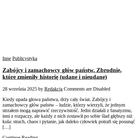
Inne
Publicystyka
Zabójcy i zamachowcy głów państw. Zbrodnie,
które zmieniły historię (udane i nieudane)
28 września 2025
by
Redakcja
Comments are Disabled
Kiedy upada głowa państwa, drży cały świat. Zabójcy i
zamachowcy głów państw – ludzie, którzy wierzyli, że jednym
strzałem mogą naprawić rzeczywistość. Jedni działali z fanatyzmu,
inni z rozpaczy, ale każdy z nich zostawił po sobie ślad głębszy niż
kula: strach, chaos i pytanie, jak daleko człowiek potrafi się posunąć
[…]
Continue Reading →