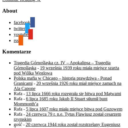
About
facebook
twitter
youtube
rss
Komentarze
Tragedia Górnośląska cz. IV – Apokalipsa – Tragedia
Górnośląska
-
19 września 1939 roku miała miejsce szarża
pod Wólką Węglową
Polska mafia w Chicago – historia prawdziwa - Ponad
Granicami
-
20 września 1926 roku miał miejsce zamach na
Ala Capone
Rafa
-
13 lipca 1666 roku rozegrała się bitwa pod Mątwami
Rafa
-
6 lipca 1685 roku Jakub II Stuart stłumił bunt
Mommonth’a
Rafa
-
5 lipca 1607 roku miała miejsce bitwa pod Guzowem
Rafa
-
24 czerwca 79 r. n.e. Tytus Flawiusz został cesarzem
rzymskim
gość
-
20 czerwca 1944 roku został rozstrzelany Eugeniusz