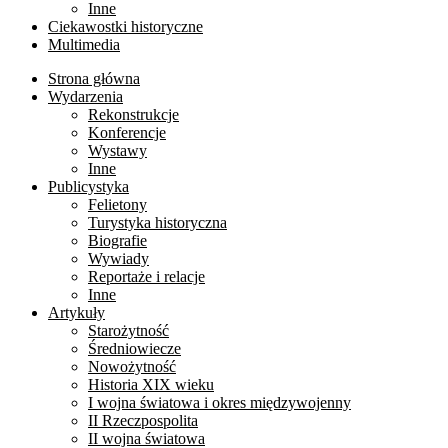
Inne
Ciekawostki historyczne
Multimedia
Strona główna
Wydarzenia
Rekonstrukcje
Konferencje
Wystawy
Inne
Publicystyka
Felietony
Turystyka historyczna
Biografie
Wywiady
Reportaże i relacje
Inne
Artykuły
Starożytność
Średniowiecze
Nowożytność
Historia XIX wieku
I wojna światowa i okres międzywojenny
II Rzeczpospolita
II wojna światowa