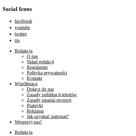
Social Icons
facebook
youtube
twitter
rss
Redakcja
O nas
Skład redakcji
Regulamin
Polityka prywatności
Kontakt
Współpraca
Dołącz do nas
Zasady publikacji tekstów
Zasady pisania recenzji
Praktyki
Reklama
Jak uzyskać patronat?
Wesprzyj nas!
Redakcja