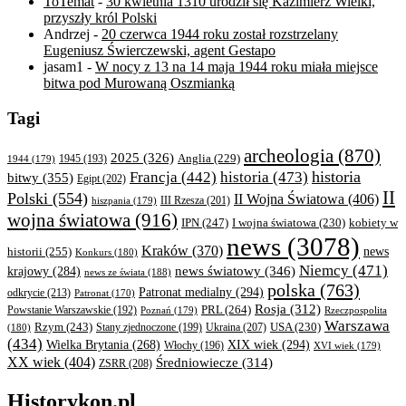
ToTemat
-
30 kwietnia 1310 urodził się Kazimierz Wielki,
przyszły król Polski
Andrzej
-
20 czerwca 1944 roku został rozstrzelany
Eugeniusz Świerczewski, agent Gestapo
jasam1
-
W nocy z 13 na 14 maja 1944 roku miała miejsce
bitwa pod Murowaną Oszmianką
Tagi
archeologia
(870)
2025
(326)
Anglia
(229)
1944
(179)
1945
(193)
historia
Francja
(442)
historia
(473)
bitwy
(355)
Egipt
(202)
II
Polski
(554)
II Wojna Światowa
(406)
III Rzesza
(201)
hiszpania
(179)
wojna światowa
(916)
IPN
(247)
kobiety w
I wojna światowa
(230)
news
(3078)
Kraków
(370)
historii
(255)
news
Konkurs
(180)
Niemcy
(471)
news światowy
(346)
krajowy
(284)
news ze świata
(188)
polska
(763)
Patronat medialny
(294)
odkrycie
(213)
Patronat
(170)
Rosja
(312)
PRL
(264)
Powstanie Warszawskie
(192)
Poznań
(179)
Rzeczpospolita
Warszawa
Rzym
(243)
Ukraina
(207)
USA
(230)
(180)
Stany zjednoczone
(199)
(434)
XIX wiek
(294)
Wielka Brytania
(268)
Włochy
(196)
XVI wiek
(179)
XX wiek
(404)
Średniowiecze
(314)
ZSRR
(208)
Historykon.pl