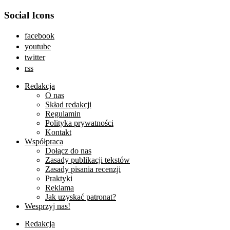
Social Icons
facebook
youtube
twitter
rss
Redakcja
O nas
Skład redakcji
Regulamin
Polityka prywatności
Kontakt
Współpraca
Dołącz do nas
Zasady publikacji tekstów
Zasady pisania recenzji
Praktyki
Reklama
Jak uzyskać patronat?
Wesprzyj nas!
Redakcja