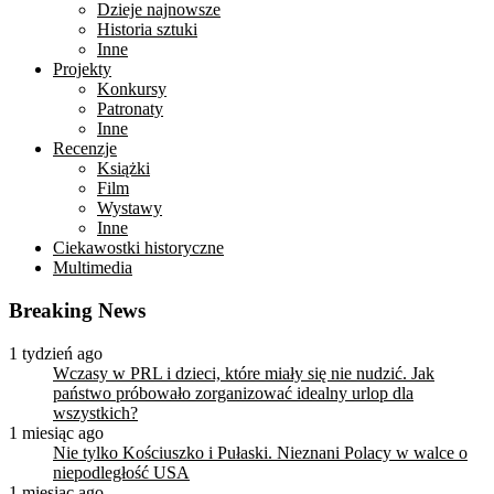
Dzieje najnowsze
Historia sztuki
Inne
Projekty
Konkursy
Patronaty
Inne
Recenzje
Książki
Film
Wystawy
Inne
Ciekawostki historyczne
Multimedia
Breaking News
1 tydzień ago
Wczasy w PRL i dzieci, które miały się nie nudzić. Jak
państwo próbowało zorganizować idealny urlop dla
wszystkich?
1 miesiąc ago
Nie tylko Kościuszko i Pułaski. Nieznani Polacy w walce o
niepodległość USA
1 miesiąc ago