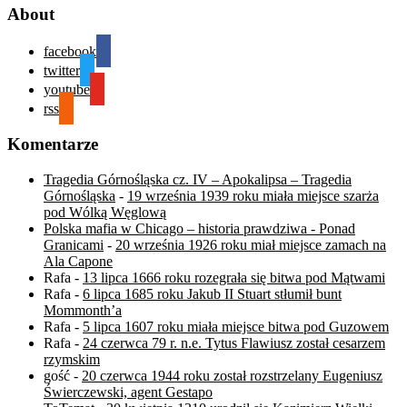
About
facebook
twitter
youtube
rss
Komentarze
Tragedia Górnośląska cz. IV – Apokalipsa – Tragedia
Górnośląska
-
19 września 1939 roku miała miejsce szarża
pod Wólką Węglową
Polska mafia w Chicago – historia prawdziwa - Ponad
Granicami
-
20 września 1926 roku miał miejsce zamach na
Ala Capone
Rafa
-
13 lipca 1666 roku rozegrała się bitwa pod Mątwami
Rafa
-
6 lipca 1685 roku Jakub II Stuart stłumił bunt
Mommonth’a
Rafa
-
5 lipca 1607 roku miała miejsce bitwa pod Guzowem
Rafa
-
24 czerwca 79 r. n.e. Tytus Flawiusz został cesarzem
rzymskim
gość
-
20 czerwca 1944 roku został rozstrzelany Eugeniusz
Świerczewski, agent Gestapo