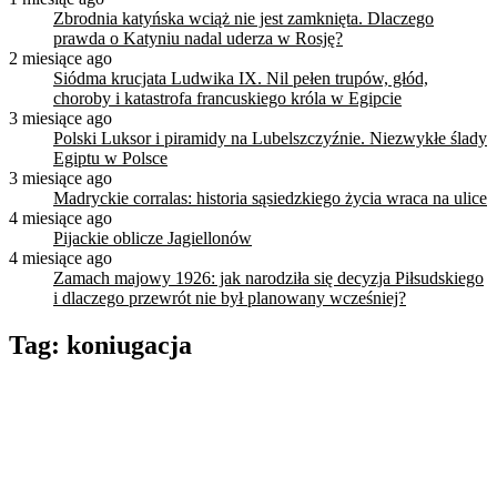
Zbrodnia katyńska wciąż nie jest zamknięta. Dlaczego
prawda o Katyniu nadal uderza w Rosję?
2 miesiące ago
Siódma krucjata Ludwika IX. Nil pełen trupów, głód,
choroby i katastrofa francuskiego króla w Egipcie
3 miesiące ago
Polski Luksor i piramidy na Lubelszczyźnie. Niezwykłe ślady
Egiptu w Polsce
3 miesiące ago
Madryckie corralas: historia sąsiedzkiego życia wraca na ulice
4 miesiące ago
Pijackie oblicze Jagiellonów
4 miesiące ago
Zamach majowy 1926: jak narodziła się decyzja Piłsudskiego
i dlaczego przewrót nie był planowany wcześniej?
Tag:
koniugacja