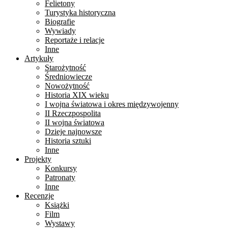
Felietony
Turystyka historyczna
Biografie
Wywiady
Reportaże i relacje
Inne
Artykuły
Starożytność
Średniowiecze
Nowożytność
Historia XIX wieku
I wojna światowa i okres międzywojenny
II Rzeczpospolita
II wojna światowa
Dzieje najnowsze
Historia sztuki
Inne
Projekty
Konkursy
Patronaty
Inne
Recenzje
Książki
Film
Wystawy