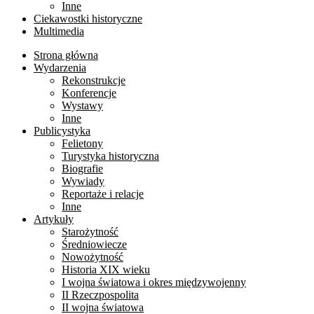
Inne
Ciekawostki historyczne
Multimedia
Strona główna
Wydarzenia
Rekonstrukcje
Konferencje
Wystawy
Inne
Publicystyka
Felietony
Turystyka historyczna
Biografie
Wywiady
Reportaże i relacje
Inne
Artykuły
Starożytność
Średniowiecze
Nowożytność
Historia XIX wieku
I wojna światowa i okres międzywojenny
II Rzeczpospolita
II wojna światowa