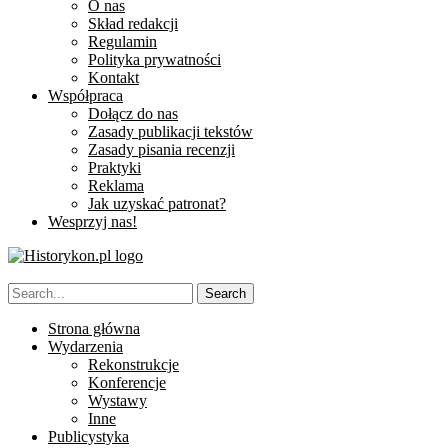
O nas
Skład redakcji
Regulamin
Polityka prywatności
Kontakt
Współpraca
Dołącz do nas
Zasady publikacji tekstów
Zasady pisania recenzji
Praktyki
Reklama
Jak uzyskać patronat?
Wesprzyj nas!
Strona główna
Wydarzenia
Rekonstrukcje
Konferencje
Wystawy
Inne
Publicystyka