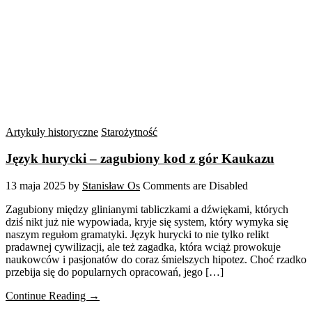
Artykuły historyczne
Starożytność
Język hurycki – zagubiony kod z gór Kaukazu
13 maja 2025
by
Stanisław Os
Comments are Disabled
Zagubiony między glinianymi tabliczkami a dźwiękami, których
dziś nikt już nie wypowiada, kryje się system, który wymyka się
naszym regułom gramatyki. Język hurycki to nie tylko relikt
pradawnej cywilizacji, ale też zagadka, która wciąż prowokuje
naukowców i pasjonatów do coraz śmielszych hipotez. Choć rzadko
przebija się do popularnych opracowań, jego […]
Continue Reading →