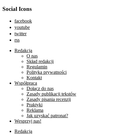
Social Icons
facebook
youtube
twitter
rss
Redakcja
O nas
Skład redakcji
Regulamin
Polityka prywatności
Kontakt
Współpraca
Dołącz do nas
Zasady publikacji tekstów
Zasady pisania recenzji
Praktyki
Reklama
Jak uzyskać patronat?
Wesprzyj nas!
Redakcja