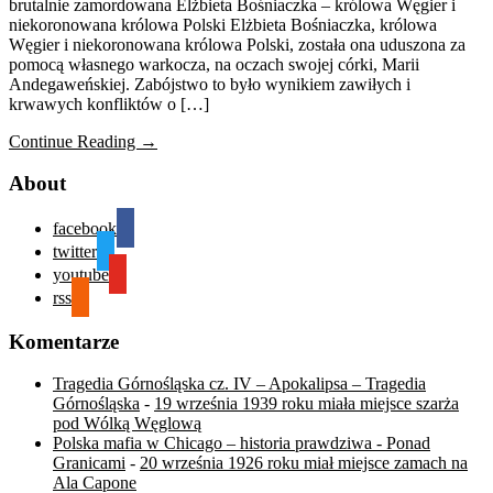
brutalnie zamordowana Elżbieta Bośniaczka – królowa Węgier i
niekoronowana królowa Polski Elżbieta Bośniaczka, królowa
Węgier i niekoronowana królowa Polski, została ona uduszona za
pomocą własnego warkocza, na oczach swojej córki, Marii
Andegaweńskiej. Zabójstwo to było wynikiem zawiłych i
krwawych konfliktów o […]
Continue Reading →
About
facebook
twitter
youtube
rss
Komentarze
Tragedia Górnośląska cz. IV – Apokalipsa – Tragedia
Górnośląska
-
19 września 1939 roku miała miejsce szarża
pod Wólką Węglową
Polska mafia w Chicago – historia prawdziwa - Ponad
Granicami
-
20 września 1926 roku miał miejsce zamach na
Ala Capone