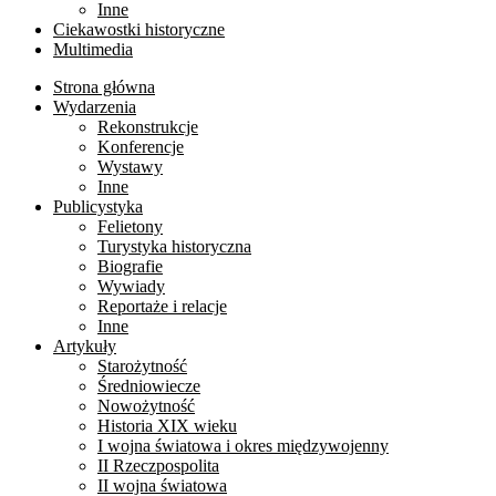
Inne
Ciekawostki historyczne
Multimedia
Strona główna
Wydarzenia
Rekonstrukcje
Konferencje
Wystawy
Inne
Publicystyka
Felietony
Turystyka historyczna
Biografie
Wywiady
Reportaże i relacje
Inne
Artykuły
Starożytność
Średniowiecze
Nowożytność
Historia XIX wieku
I wojna światowa i okres międzywojenny
II Rzeczpospolita
II wojna światowa