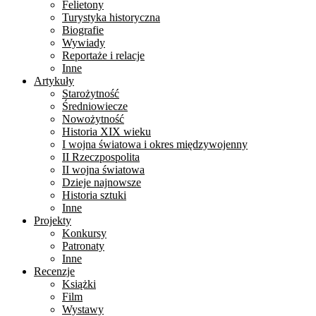
Felietony
Turystyka historyczna
Biografie
Wywiady
Reportaże i relacje
Inne
Artykuły
Starożytność
Średniowiecze
Nowożytność
Historia XIX wieku
I wojna światowa i okres międzywojenny
II Rzeczpospolita
II wojna światowa
Dzieje najnowsze
Historia sztuki
Inne
Projekty
Konkursy
Patronaty
Inne
Recenzje
Książki
Film
Wystawy