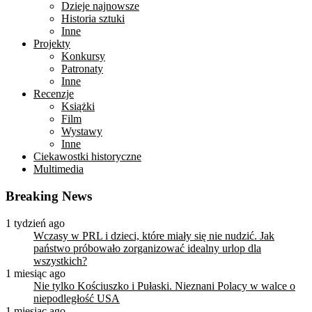
Dzieje najnowsze
Historia sztuki
Inne
Projekty
Konkursy
Patronaty
Inne
Recenzje
Książki
Film
Wystawy
Inne
Ciekawostki historyczne
Multimedia
Breaking News
1 tydzień ago
Wczasy w PRL i dzieci, które miały się nie nudzić. Jak
państwo próbowało zorganizować idealny urlop dla
wszystkich?
1 miesiąc ago
Nie tylko Kościuszko i Pułaski. Nieznani Polacy w walce o
niepodległość USA
1 miesiąc ago