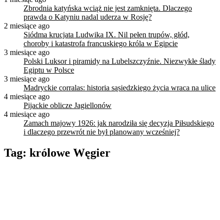
Zbrodnia katyńska wciąż nie jest zamknięta. Dlaczego
prawda o Katyniu nadal uderza w Rosję?
2 miesiące ago
Siódma krucjata Ludwika IX. Nil pełen trupów, głód,
choroby i katastrofa francuskiego króla w Egipcie
3 miesiące ago
Polski Luksor i piramidy na Lubelszczyźnie. Niezwykłe ślady
Egiptu w Polsce
3 miesiące ago
Madryckie corralas: historia sąsiedzkiego życia wraca na ulice
4 miesiące ago
Pijackie oblicze Jagiellonów
4 miesiące ago
Zamach majowy 1926: jak narodziła się decyzja Piłsudskiego
i dlaczego przewrót nie był planowany wcześniej?
Tag:
królowe Węgier