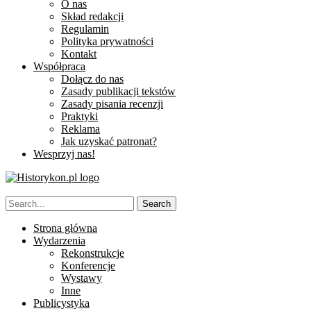
O nas
Skład redakcji
Regulamin
Polityka prywatności
Kontakt
Współpraca
Dołącz do nas
Zasady publikacji tekstów
Zasady pisania recenzji
Praktyki
Reklama
Jak uzyskać patronat?
Wesprzyj nas!
Strona główna
Wydarzenia
Rekonstrukcje
Konferencje
Wystawy
Inne
Publicystyka