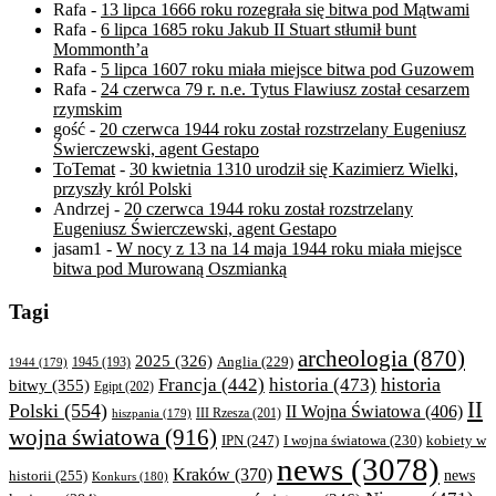
Rafa
-
13 lipca 1666 roku rozegrała się bitwa pod Mątwami
Rafa
-
6 lipca 1685 roku Jakub II Stuart stłumił bunt
Mommonth’a
Rafa
-
5 lipca 1607 roku miała miejsce bitwa pod Guzowem
Rafa
-
24 czerwca 79 r. n.e. Tytus Flawiusz został cesarzem
rzymskim
gość
-
20 czerwca 1944 roku został rozstrzelany Eugeniusz
Świerczewski, agent Gestapo
ToTemat
-
30 kwietnia 1310 urodził się Kazimierz Wielki,
przyszły król Polski
Andrzej
-
20 czerwca 1944 roku został rozstrzelany
Eugeniusz Świerczewski, agent Gestapo
jasam1
-
W nocy z 13 na 14 maja 1944 roku miała miejsce
bitwa pod Murowaną Oszmianką
Tagi
archeologia
(870)
2025
(326)
Anglia
(229)
1944
(179)
1945
(193)
historia
Francja
(442)
historia
(473)
bitwy
(355)
Egipt
(202)
II
Polski
(554)
II Wojna Światowa
(406)
III Rzesza
(201)
hiszpania
(179)
wojna światowa
(916)
IPN
(247)
kobiety w
I wojna światowa
(230)
news
(3078)
Kraków
(370)
historii
(255)
news
Konkurs
(180)