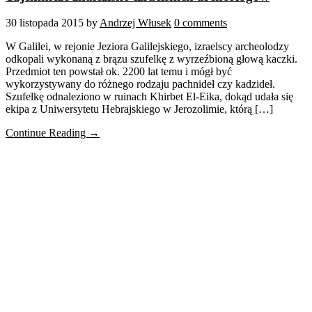
30 listopada 2015
by
Andrzej Włusek
0 comments
W Galilei, w rejonie Jeziora Galilejskiego, izraelscy archeolodzy
odkopali wykonaną z brązu szufelkę z wyrzeźbioną głową kaczki.
Przedmiot ten powstał ok. 2200 lat temu i mógł być
wykorzystywany do różnego rodzaju pachnideł czy kadzideł.
Szufelkę odnaleziono w ruinach Khirbet El-Eika, dokąd udała się
ekipa z Uniwersytetu Hebrajskiego w Jerozolimie, którą […]
Continue Reading →