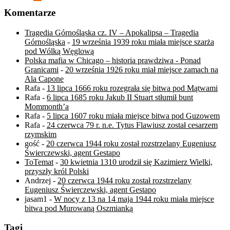
Komentarze
Tragedia Górnośląska cz. IV – Apokalipsa – Tragedia
Górnośląska
-
19 września 1939 roku miała miejsce szarża
pod Wólką Węglową
Polska mafia w Chicago – historia prawdziwa - Ponad
Granicami
-
20 września 1926 roku miał miejsce zamach na
Ala Capone
Rafa
-
13 lipca 1666 roku rozegrała się bitwa pod Mątwami
Rafa
-
6 lipca 1685 roku Jakub II Stuart stłumił bunt
Mommonth’a
Rafa
-
5 lipca 1607 roku miała miejsce bitwa pod Guzowem
Rafa
-
24 czerwca 79 r. n.e. Tytus Flawiusz został cesarzem
rzymskim
gość
-
20 czerwca 1944 roku został rozstrzelany Eugeniusz
Świerczewski, agent Gestapo
ToTemat
-
30 kwietnia 1310 urodził się Kazimierz Wielki,
przyszły król Polski
Andrzej
-
20 czerwca 1944 roku został rozstrzelany
Eugeniusz Świerczewski, agent Gestapo
jasam1
-
W nocy z 13 na 14 maja 1944 roku miała miejsce
bitwa pod Murowaną Oszmianką
Tagi