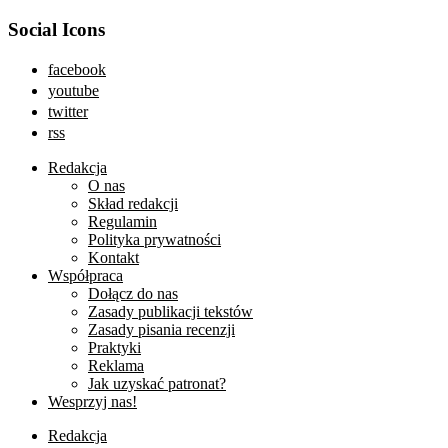
Social Icons
facebook
youtube
twitter
rss
Redakcja
O nas
Skład redakcji
Regulamin
Polityka prywatności
Kontakt
Współpraca
Dołącz do nas
Zasady publikacji tekstów
Zasady pisania recenzji
Praktyki
Reklama
Jak uzyskać patronat?
Wesprzyj nas!
Redakcja