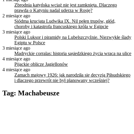
Zbrodnia katyńska wciąż nie jest zamknięta. Dlaczego
prawda o Katyniu nadal uderza w Rosję?
2 miesiące ago
Siódma krucjata Ludwika IX. Nil pełen trupów, głód,
choroby i katastrofa francuskiego króla w Egipcie
3 miesiące ago
Polski Luksor i piramidy na Lubelszczyźnie. Niezwykłe ślady
Egiptu w Polsce
3 miesiące ago
Madryckie corralas: historia sąsiedzkiego życia wraca na ulice
4 miesiące ago
Pijackie oblicze Jagiellonów
4 miesiące ago
Zamach majowy 1926: jak narodziła się decyzja Piłsudskiego
i dlaczego przewrót nie był planowany wcześniej?
Tag:
Machabeusze