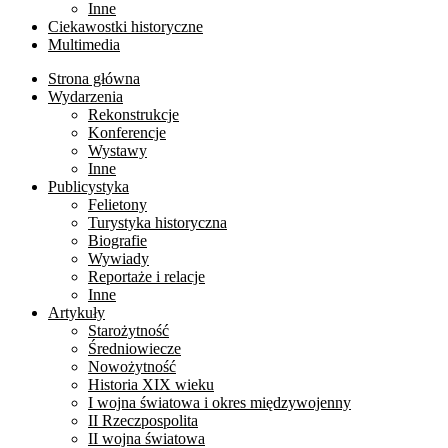
Inne
Ciekawostki historyczne
Multimedia
Strona główna
Wydarzenia
Rekonstrukcje
Konferencje
Wystawy
Inne
Publicystyka
Felietony
Turystyka historyczna
Biografie
Wywiady
Reportaże i relacje
Inne
Artykuły
Starożytność
Średniowiecze
Nowożytność
Historia XIX wieku
I wojna światowa i okres międzywojenny
II Rzeczpospolita
II wojna światowa