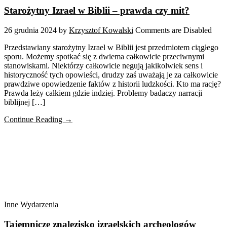
Starożytny Izrael w Biblii – prawda czy mit?
26 grudnia 2024
by
Krzysztof Kowalski
Comments are Disabled
Przedstawiany starożytny Izrael w Biblii jest przedmiotem ciągłego
sporu. Możemy spotkać się z dwiema całkowicie przeciwnymi
stanowiskami. Niektórzy całkowicie negują jakikolwiek sens i
historyczność tych opowieści, drudzy zaś uważają je za całkowicie
prawdziwe opowiedzenie faktów z historii ludzkości. Kto ma rację?
Prawda leży całkiem gdzie indziej. Problemy badaczy narracji
biblijnej […]
Continue Reading →
Inne
Wydarzenia
Tajemnicze znalezisko izraelskich archeologów