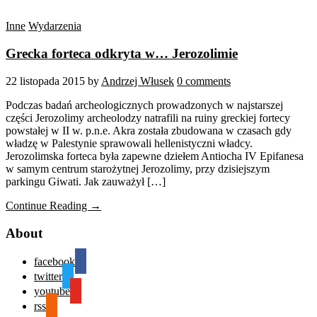
Inne
Wydarzenia
Grecka forteca odkryta w… Jerozolimie
22 listopada 2015
by
Andrzej Włusek
0 comments
Podczas badań archeologicznych prowadzonych w najstarszej
części Jerozolimy archeolodzy natrafili na ruiny greckiej fortecy
powstałej w II w. p.n.e. Akra została zbudowana w czasach gdy
władzę w Palestynie sprawowali hellenistyczni władcy.
Jerozolimska forteca była zapewne dziełem Antiocha IV Epifanesa
w samym centrum starożytnej Jerozolimy, przy dzisiejszym
parkingu Giwati. Jak zauważył […]
Continue Reading →
About
facebook
twitter
youtube
rss