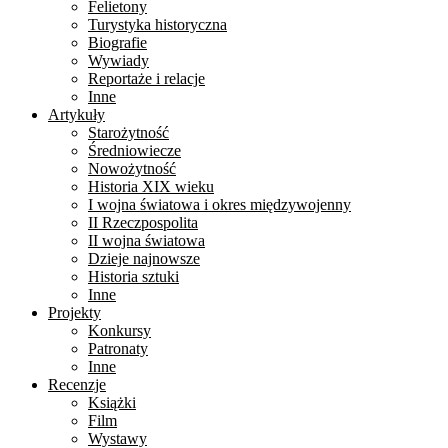
Felietony
Turystyka historyczna
Biografie
Wywiady
Reportaże i relacje
Inne
Artykuły
Starożytność
Średniowiecze
Nowożytność
Historia XIX wieku
I wojna światowa i okres międzywojenny
II Rzeczpospolita
II wojna światowa
Dzieje najnowsze
Historia sztuki
Inne
Projekty
Konkursy
Patronaty
Inne
Recenzje
Książki
Film
Wystawy