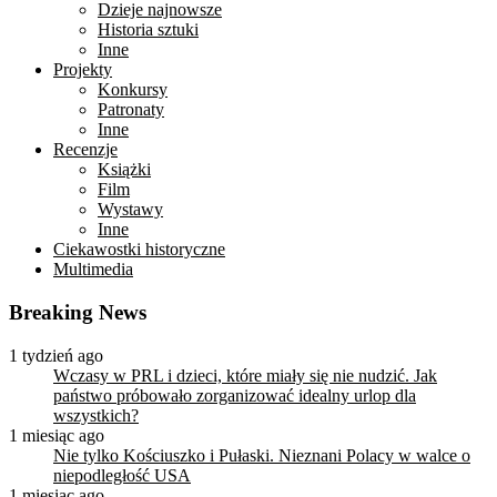
Dzieje najnowsze
Historia sztuki
Inne
Projekty
Konkursy
Patronaty
Inne
Recenzje
Książki
Film
Wystawy
Inne
Ciekawostki historyczne
Multimedia
Breaking News
1 tydzień ago
Wczasy w PRL i dzieci, które miały się nie nudzić. Jak
państwo próbowało zorganizować idealny urlop dla
wszystkich?
1 miesiąc ago
Nie tylko Kościuszko i Pułaski. Nieznani Polacy w walce o
niepodległość USA
1 miesiąc ago