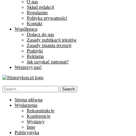
O nas
Skład redakcji
Regulamin
Polityka prywatności
Kontakt
Współpraca
Dołącz do nas
Zasady publikacji tekstów
Zasady pisania recenzji
Praktyki
Reklama
Jak uzyskać patronat?
Wesprzyj nas!
Strona główna
Wydarzenia
Rekonstrukcje
Konferencje
Wystawy
Inne
Publicystyka