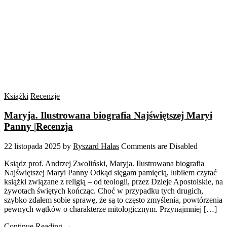
Książki
Recenzje
Maryja. Ilustrowana biografia Najświętszej Maryi
Panny |Recenzja
22 listopada 2025
by
Ryszard Hałas
Comments are Disabled
Ksiądz prof. Andrzej Zwoliński, Maryja. Ilustrowana biografia
Najświętszej Maryi Panny Odkąd sięgam pamięcią, lubiłem czytać
książki związane z religią – od teologii, przez Dzieje Apostolskie, na
żywotach świętych kończąc. Choć w przypadku tych drugich,
szybko zdałem sobie sprawę, że są to często zmyślenia, powtórzenia
pewnych wątków o charakterze mitologicznym. Przynajmniej […]
Continue Reading →