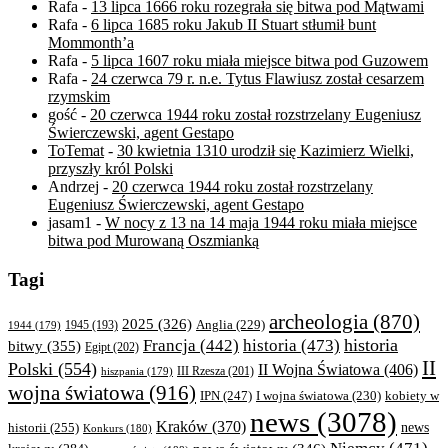
Rafa
-
13 lipca 1666 roku rozegrała się bitwa pod Mątwami
Rafa
-
6 lipca 1685 roku Jakub II Stuart stłumił bunt
Mommonth’a
Rafa
-
5 lipca 1607 roku miała miejsce bitwa pod Guzowem
Rafa
-
24 czerwca 79 r. n.e. Tytus Flawiusz został cesarzem
rzymskim
gość
-
20 czerwca 1944 roku został rozstrzelany Eugeniusz
Świerczewski, agent Gestapo
ToTemat
-
30 kwietnia 1310 urodził się Kazimierz Wielki,
przyszły król Polski
Andrzej
-
20 czerwca 1944 roku został rozstrzelany
Eugeniusz Świerczewski, agent Gestapo
jasam1
-
W nocy z 13 na 14 maja 1944 roku miała miejsce
bitwa pod Murowaną Oszmianką
Tagi
archeologia
(870)
2025
(326)
Anglia
(229)
1944
(179)
1945
(193)
historia
Francja
(442)
historia
(473)
bitwy
(355)
Egipt
(202)
II
Polski
(554)
II Wojna Światowa
(406)
III Rzesza
(201)
hiszpania
(179)
wojna światowa
(916)
IPN
(247)
kobiety w
I wojna światowa
(230)
news
(3078)
Kraków
(370)
historii
(255)
news
Konkurs
(180)