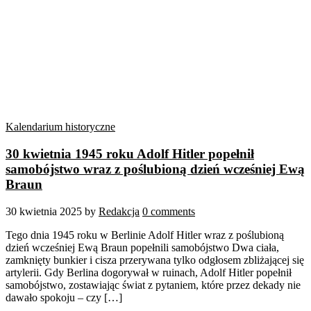
Kalendarium historyczne
30 kwietnia 1945 roku Adolf Hitler popełnił
samobójstwo wraz z poślubioną dzień wcześniej Ewą
Braun
30 kwietnia 2025
by
Redakcja
0 comments
Tego dnia 1945 roku w Berlinie Adolf Hitler wraz z poślubioną
dzień wcześniej Ewą Braun popełnili samobójstwo Dwa ciała,
zamknięty bunkier i cisza przerywana tylko odgłosem zbliżającej się
artylerii. Gdy Berlina dogorywał w ruinach, Adolf Hitler popełnił
samobójstwo, zostawiając świat z pytaniem, które przez dekady nie
dawało spokoju – czy […]