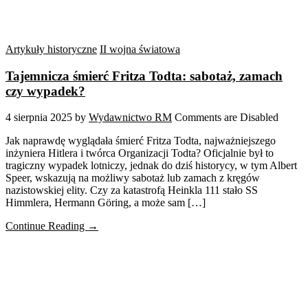
Artykuły historyczne
II wojna światowa
Tajemnicza śmierć Fritza Todta: sabotaż, zamach
czy wypadek?
4 sierpnia 2025
by
Wydawnictwo RM
Comments are Disabled
Jak naprawdę wyglądała śmierć Fritza Todta, najważniejszego
inżyniera Hitlera i twórca Organizacji Todta? Oficjalnie był to
tragiczny wypadek lotniczy, jednak do dziś historycy, w tym Albert
Speer, wskazują na możliwy sabotaż lub zamach z kręgów
nazistowskiej elity. Czy za katastrofą Heinkla 111 stało SS
Himmlera, Hermann Göring, a może sam […]
Continue Reading →