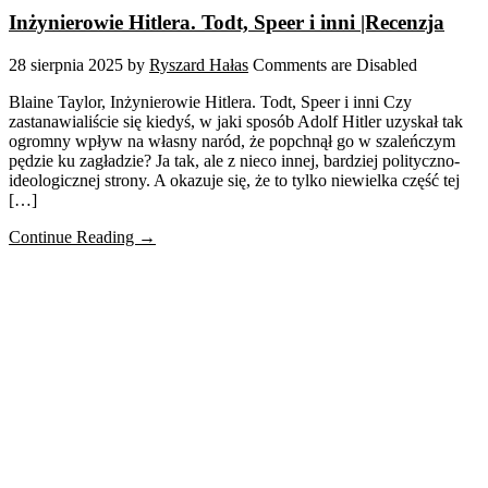
Inżynierowie Hitlera. Todt, Speer i inni |Recenzja
28 sierpnia 2025
by
Ryszard Hałas
Comments are Disabled
Blaine Taylor, Inżynierowie Hitlera. Todt, Speer i inni Czy
zastanawialiście się kiedyś, w jaki sposób Adolf Hitler uzyskał tak
ogromny wpływ na własny naród, że popchnął go w szaleńczym
pędzie ku zagładzie? Ja tak, ale z nieco innej, bardziej polityczno-
ideologicznej strony. A okazuje się, że to tylko niewielka część tej
[…]
Continue Reading →