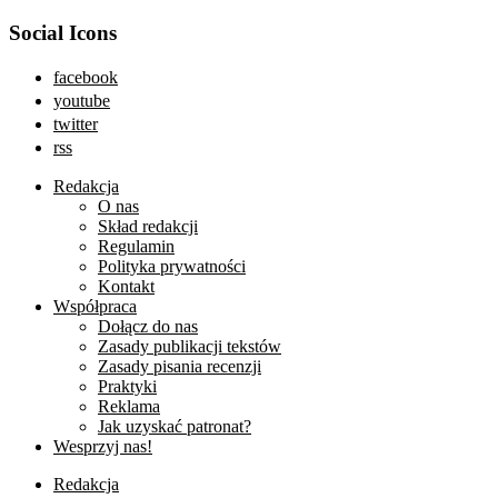
Social Icons
facebook
youtube
twitter
rss
Redakcja
O nas
Skład redakcji
Regulamin
Polityka prywatności
Kontakt
Współpraca
Dołącz do nas
Zasady publikacji tekstów
Zasady pisania recenzji
Praktyki
Reklama
Jak uzyskać patronat?
Wesprzyj nas!
Redakcja