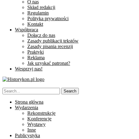
O nas
Skład redakcji
Regulamin
Polityka prywatności
Kontakt
Współpraca
Dołącz do nas
Zasady publikacji tekstów
Zasady pisania recenzji
Praktyki
Reklama
Jak uzyskać patronat?
Wesprzyj nas!
Strona główna
Wydarzenia
Rekonstrukcje
Konferencje
Wystawy
Inne
Publicystyka