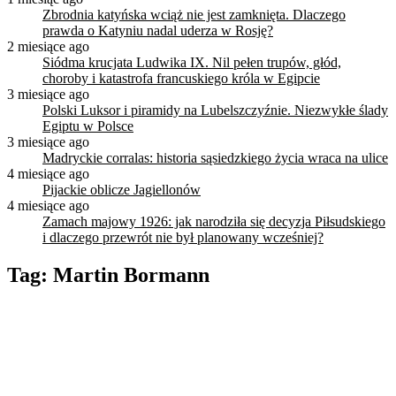
Zbrodnia katyńska wciąż nie jest zamknięta. Dlaczego
prawda o Katyniu nadal uderza w Rosję?
2 miesiące ago
Siódma krucjata Ludwika IX. Nil pełen trupów, głód,
choroby i katastrofa francuskiego króla w Egipcie
3 miesiące ago
Polski Luksor i piramidy na Lubelszczyźnie. Niezwykłe ślady
Egiptu w Polsce
3 miesiące ago
Madryckie corralas: historia sąsiedzkiego życia wraca na ulice
4 miesiące ago
Pijackie oblicze Jagiellonów
4 miesiące ago
Zamach majowy 1926: jak narodziła się decyzja Piłsudskiego
i dlaczego przewrót nie był planowany wcześniej?
Tag:
Martin Bormann