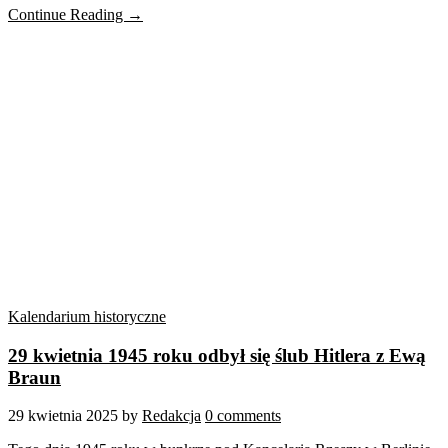
Continue Reading →
Kalendarium historyczne
29 kwietnia 1945 roku odbył się ślub Hitlera z Ewą
Braun
29 kwietnia 2025
by
Redakcja
0 comments