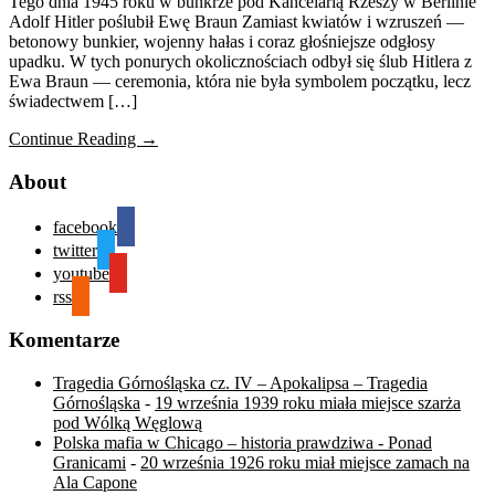
Tego dnia 1945 roku w bunkrze pod Kancelarią Rzeszy w Berlinie
Adolf Hitler poślubił Ewę Braun Zamiast kwiatów i wzruszeń —
betonowy bunkier, wojenny hałas i coraz głośniejsze odgłosy
upadku. W tych ponurych okolicznościach odbył się ślub Hitlera z
Ewa Braun — ceremonia, która nie była symbolem początku, lecz
świadectwem […]
Continue Reading →
About
facebook
twitter
youtube
rss
Komentarze
Tragedia Górnośląska cz. IV – Apokalipsa – Tragedia
Górnośląska
-
19 września 1939 roku miała miejsce szarża
pod Wólką Węglową
Polska mafia w Chicago – historia prawdziwa - Ponad
Granicami
-
20 września 1926 roku miał miejsce zamach na
Ala Capone