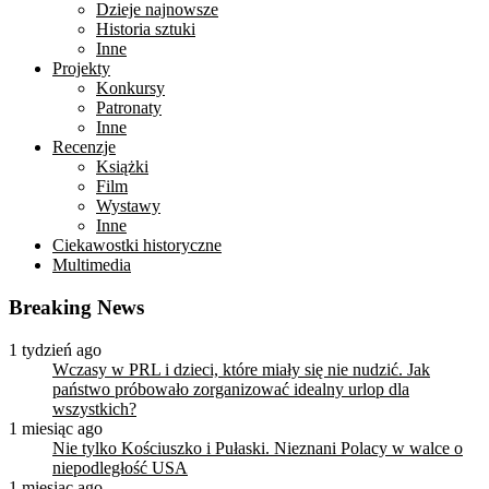
Dzieje najnowsze
Historia sztuki
Inne
Projekty
Konkursy
Patronaty
Inne
Recenzje
Książki
Film
Wystawy
Inne
Ciekawostki historyczne
Multimedia
Breaking News
1 tydzień ago
Wczasy w PRL i dzieci, które miały się nie nudzić. Jak
państwo próbowało zorganizować idealny urlop dla
wszystkich?
1 miesiąc ago
Nie tylko Kościuszko i Pułaski. Nieznani Polacy w walce o
niepodległość USA
1 miesiąc ago