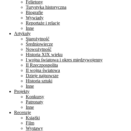
Felietony
Turystyka historyczna
Biografie
Wywiady
Reportaże i relacje
Inne
Artykuły
Starożytność
Średniowiecze
Nowożytność
Historia XIX wieku
I wojna światowa i okres międzywojenny
II Rzeczpospolita
II wojna światowa
Dzieje najnowsze
Historia sztuki
Inne
Projekty
Konkursy
Patronaty
Inne
Recenzje
Książki
Film
Wystawy