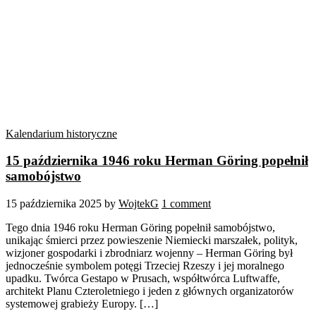
Kalendarium historyczne
15 października 1946 roku Herman Göring popełnił
samobójstwo
15 października 2025
by
WojtekG
1 comment
Tego dnia 1946 roku Herman Göring popełnił samobójstwo,
unikając śmierci przez powieszenie Niemiecki marszałek, polityk,
wizjoner gospodarki i zbrodniarz wojenny – Herman Göring był
jednocześnie symbolem potęgi Trzeciej Rzeszy i jej moralnego
upadku. Twórca Gestapo w Prusach, współtwórca Luftwaffe,
architekt Planu Czteroletniego i jeden z głównych organizatorów
systemowej grabieży Europy. […]