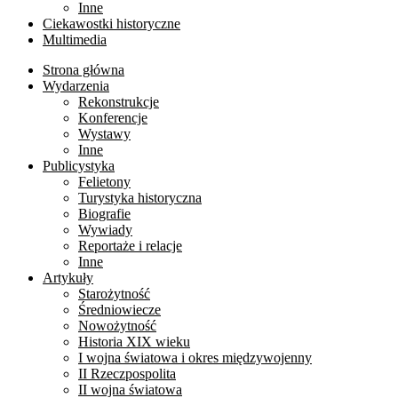
Inne
Ciekawostki historyczne
Multimedia
Strona główna
Wydarzenia
Rekonstrukcje
Konferencje
Wystawy
Inne
Publicystyka
Felietony
Turystyka historyczna
Biografie
Wywiady
Reportaże i relacje
Inne
Artykuły
Starożytność
Średniowiecze
Nowożytność
Historia XIX wieku
I wojna światowa i okres międzywojenny
II Rzeczpospolita
II wojna światowa