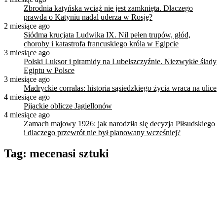
Zbrodnia katyńska wciąż nie jest zamknięta. Dlaczego
prawda o Katyniu nadal uderza w Rosję?
2 miesiące ago
Siódma krucjata Ludwika IX. Nil pełen trupów, głód,
choroby i katastrofa francuskiego króla w Egipcie
3 miesiące ago
Polski Luksor i piramidy na Lubelszczyźnie. Niezwykłe ślady
Egiptu w Polsce
3 miesiące ago
Madryckie corralas: historia sąsiedzkiego życia wraca na ulice
4 miesiące ago
Pijackie oblicze Jagiellonów
4 miesiące ago
Zamach majowy 1926: jak narodziła się decyzja Piłsudskiego
i dlaczego przewrót nie był planowany wcześniej?
Tag:
mecenasi sztuki