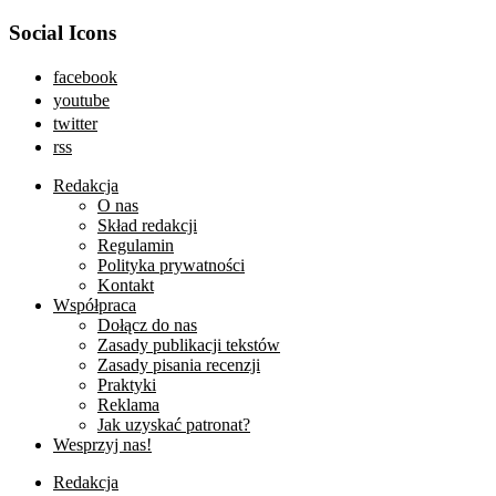
Social Icons
facebook
youtube
twitter
rss
Redakcja
O nas
Skład redakcji
Regulamin
Polityka prywatności
Kontakt
Współpraca
Dołącz do nas
Zasady publikacji tekstów
Zasady pisania recenzji
Praktyki
Reklama
Jak uzyskać patronat?
Wesprzyj nas!
Redakcja