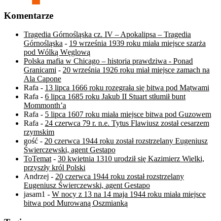
Komentarze
Tragedia Górnośląska cz. IV – Apokalipsa – Tragedia
Górnośląska
-
19 września 1939 roku miała miejsce szarża
pod Wólką Węglową
Polska mafia w Chicago – historia prawdziwa - Ponad
Granicami
-
20 września 1926 roku miał miejsce zamach na
Ala Capone
Rafa
-
13 lipca 1666 roku rozegrała się bitwa pod Mątwami
Rafa
-
6 lipca 1685 roku Jakub II Stuart stłumił bunt
Mommonth’a
Rafa
-
5 lipca 1607 roku miała miejsce bitwa pod Guzowem
Rafa
-
24 czerwca 79 r. n.e. Tytus Flawiusz został cesarzem
rzymskim
gość
-
20 czerwca 1944 roku został rozstrzelany Eugeniusz
Świerczewski, agent Gestapo
ToTemat
-
30 kwietnia 1310 urodził się Kazimierz Wielki,
przyszły król Polski
Andrzej
-
20 czerwca 1944 roku został rozstrzelany
Eugeniusz Świerczewski, agent Gestapo
jasam1
-
W nocy z 13 na 14 maja 1944 roku miała miejsce
bitwa pod Murowaną Oszmianką