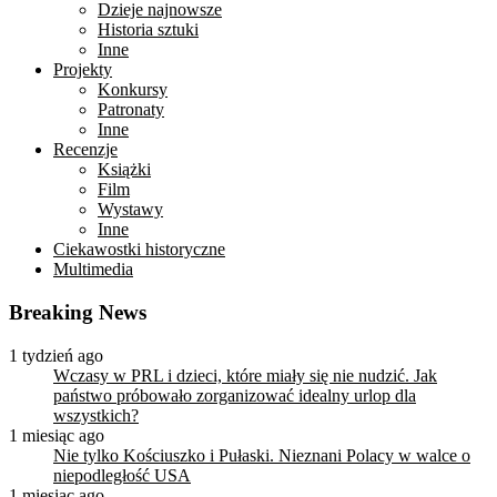
Dzieje najnowsze
Historia sztuki
Inne
Projekty
Konkursy
Patronaty
Inne
Recenzje
Książki
Film
Wystawy
Inne
Ciekawostki historyczne
Multimedia
Breaking News
1 tydzień ago
Wczasy w PRL i dzieci, które miały się nie nudzić. Jak
państwo próbowało zorganizować idealny urlop dla
wszystkich?
1 miesiąc ago
Nie tylko Kościuszko i Pułaski. Nieznani Polacy w walce o
niepodległość USA
1 miesiąc ago