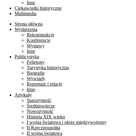
Inne
Ciekawostki historyczne
Multimedia
Strona główna
Wydarzenia
Rekonstrukcje
Konferencje
Wystawy
Inne
Publicystyka
Felietony
Turystyka historyczna
Biografie
Wywiady
Reportaże i relacje
Inne
Artykuły
Starożytność
Średniowiecze
Nowożytność
Historia XIX wieku
I wojna światowa i okres międzywojenny
II Rzeczpospolita
II wojna światowa