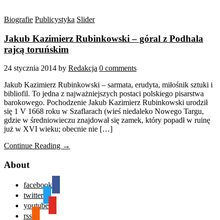
Biografie
Publicystyka
Slider
Jakub Kazimierz Rubinkowski – góral z Podhala
rajcą toruńskim
24 stycznia 2014
by
Redakcja
0 comments
Jakub Kazimierz Rubinkowski – sarmata, erudyta, miłośnik sztuki i
bibliofil. To jedna z najważniejszych postaci polskiego pisarstwa
barokowego. Pochodzenie Jakub Kazimierz Rubinkowski urodził
się 1 V 1668 roku w Szaflarach (wieś niedaleko Nowego Targu,
gdzie w średniowieczu znajdował się zamek, który popadł w ruinę
już w XVI wieku; obecnie nie […]
Continue Reading →
About
facebook
twitter
youtube
rss