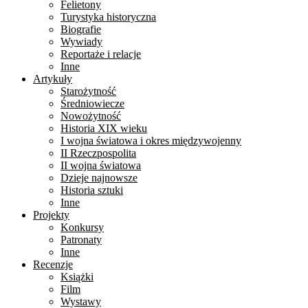
Felietony
Turystyka historyczna
Biografie
Wywiady
Reportaże i relacje
Inne
Artykuły
Starożytność
Średniowiecze
Nowożytność
Historia XIX wieku
I wojna światowa i okres międzywojenny
II Rzeczpospolita
II wojna światowa
Dzieje najnowsze
Historia sztuki
Inne
Projekty
Konkursy
Patronaty
Inne
Recenzje
Książki
Film
Wystawy