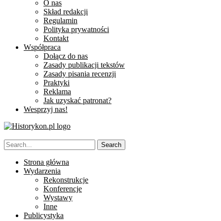
O nas
Skład redakcji
Regulamin
Polityka prywatności
Kontakt
Współpraca
Dołącz do nas
Zasady publikacji tekstów
Zasady pisania recenzji
Praktyki
Reklama
Jak uzyskać patronat?
Wesprzyj nas!
Strona główna
Wydarzenia
Rekonstrukcje
Konferencje
Wystawy
Inne
Publicystyka