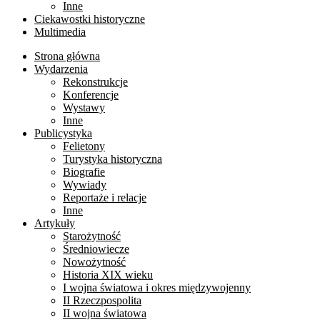
Inne
Ciekawostki historyczne
Multimedia
Strona główna
Wydarzenia
Rekonstrukcje
Konferencje
Wystawy
Inne
Publicystyka
Felietony
Turystyka historyczna
Biografie
Wywiady
Reportaże i relacje
Inne
Artykuły
Starożytność
Średniowiecze
Nowożytność
Historia XIX wieku
I wojna światowa i okres międzywojenny
II Rzeczpospolita
II wojna światowa