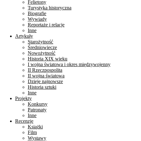
Felietony
Turystyka historyczna
Biografie
Wywiady
Reportaże i relacje
Inne
Artykuły
Starożytność
Średniowiecze
Nowożytność
Historia XIX wieku
I wojna światowa i okres międzywojenny
II Rzeczpospolita
II wojna światowa
Dzieje najnowsze
Historia sztuki
Inne
Projekty
Konkursy
Patronaty
Inne
Recenzje
Książki
Film
Wystawy