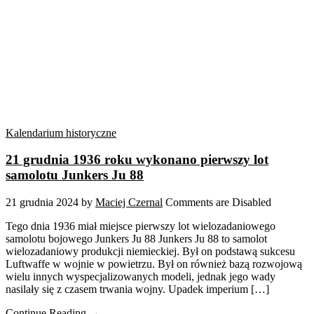
Kalendarium historyczne
21 grudnia 1936 roku wykonano pierwszy lot
samolotu Junkers Ju 88
21 grudnia 2024
by
Maciej Czernal
Comments are Disabled
Tego dnia 1936 miał miejsce pierwszy lot wielozadaniowego
samolotu bojowego Junkers Ju 88 Junkers Ju 88 to samolot
wielozadaniowy produkcji niemieckiej. Był on podstawą sukcesu
Luftwaffe w wojnie w powietrzu. Był on również bazą rozwojową
wielu innych wyspecjalizowanych modeli, jednak jego wady
nasilały się z czasem trwania wojny. Upadek imperium […]
Continue Reading →