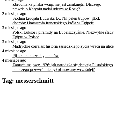
Zbrodnia katyńska wciąż nie jest zamknięta. Dlaczego
prawda o Katyniu nadal uderza w Rosję?
2 miesiące ago
Siódma krucjata Ludwika IX. Nil pełen trupów, głód,
choroby i katastrofa francuskiego króla w Egipcie
3 miesiące ago
Polski Luksor i piramidy na Lubelszczyźnie. Niezwykłe ślady
Egiptu w Polsce
3 miesiące ago
Madryckie corralas: historia sąsiedzkiego życia wraca na ulice
4 miesiące ago
Pijackie oblicze Jagiellonów
4 miesiące ago
Zamach majowy 1926: jak narodziła się decyzja Piłsudskiego
i dlaczego przewrót nie był planowany wcześniej?
Tag:
messerschmitt