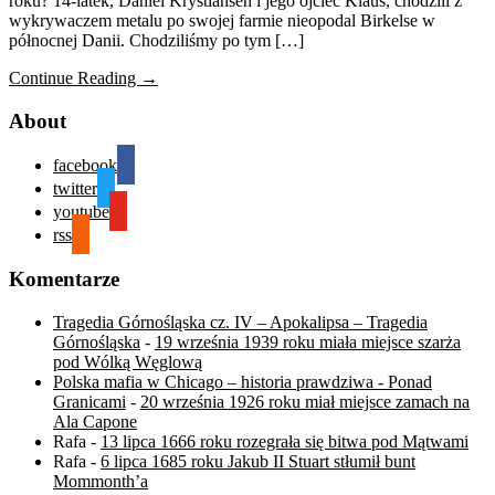
roku? 14-latek, Daniel Krystiansen i jego ojciec Klaus, chodzili z
wykrywaczem metalu po swojej farmie nieopodal Birkelse w
północnej Danii. Chodziliśmy po tym […]
Continue Reading →
About
facebook
twitter
youtube
rss
Komentarze
Tragedia Górnośląska cz. IV – Apokalipsa – Tragedia
Górnośląska
-
19 września 1939 roku miała miejsce szarża
pod Wólką Węglową
Polska mafia w Chicago – historia prawdziwa - Ponad
Granicami
-
20 września 1926 roku miał miejsce zamach na
Ala Capone
Rafa
-
13 lipca 1666 roku rozegrała się bitwa pod Mątwami
Rafa
-
6 lipca 1685 roku Jakub II Stuart stłumił bunt
Mommonth’a