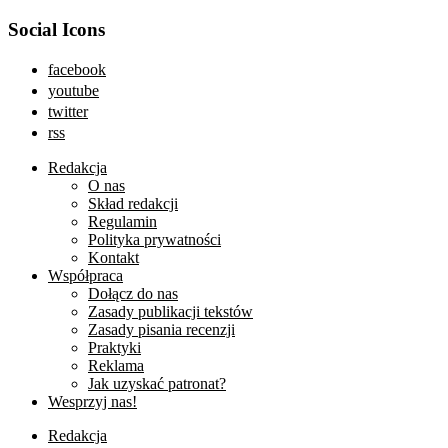
Social Icons
facebook
youtube
twitter
rss
Redakcja
O nas
Skład redakcji
Regulamin
Polityka prywatności
Kontakt
Współpraca
Dołącz do nas
Zasady publikacji tekstów
Zasady pisania recenzji
Praktyki
Reklama
Jak uzyskać patronat?
Wesprzyj nas!
Redakcja