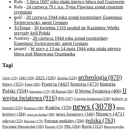
Rafa
-
5 lipca 1607 roku miała miejsce bitwa pod Guzowem
Rafa
-
24 czerwca 79 r. n.e. Tytus Flawiusz został cesarzem
rzymskim
gość
-
20 czerwca 1944 roku został rozstrzelany Eugeniusz
Świerczewski, agent Gestapo
ToTemat
-
30 kwietnia 1310 urodził się Kazimierz Wielki,
przyszły król Polski
Andrzej
-
20 czerwca 1944 roku został rozstrzelany
Eugeniusz Świerczewski, agent Gestapo
jasam1
-
W nocy z 13 na 14 maja 1944 roku miała miejsce
bitwa pod Murowaną Oszmianką
Tagi
archeologia
(870)
2025
(326)
Anglia
(229)
1944
(179)
1945
(193)
historia
Francja
(442)
historia
(473)
bitwy
(355)
Egipt
(202)
II
Polski
(554)
II Wojna Światowa
(406)
III Rzesza
(201)
hiszpania
(179)
wojna światowa
(916)
IPN
(247)
kobiety w
I wojna światowa
(230)
news
(3078)
Kraków
(370)
historii
(255)
news
Konkurs
(180)
Niemcy
(471)
news światowy
(346)
krajowy
(284)
news ze świata
(188)
polska
(763)
Patronat medialny
(294)
odkrycie
(213)
Patronat
(170)
Rosja
(312)
PRL
(264)
Powstanie Warszawskie
(192)
Poznań
(179)
Rzeczpospolita