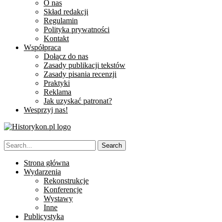
O nas
Skład redakcji
Regulamin
Polityka prywatności
Kontakt
Współpraca
Dołącz do nas
Zasady publikacji tekstów
Zasady pisania recenzji
Praktyki
Reklama
Jak uzyskać patronat?
Wesprzyj nas!
Strona główna
Wydarzenia
Rekonstrukcje
Konferencje
Wystawy
Inne
Publicystyka