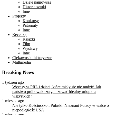
Dzieje najnowsze
Historia sztuki
Inne
Projekty
Konkursy
Patronaty
Inne
Recenzje
Książki
Film
Wystawy
Inne
Ciekawostki historyczne
Multimedia
Breaking News
1 tydzień ago
Wczasy w PRL i dzieci, które miały się nie nudzić. Jak
państwo próbowało zorganizować idealny urlop dla
wszystkich?
1 miesiąc ago
Nie tylko Kościuszko i Pułaski. Nieznani Polacy w walce o
niepodległość USA
1 miesiąc ago